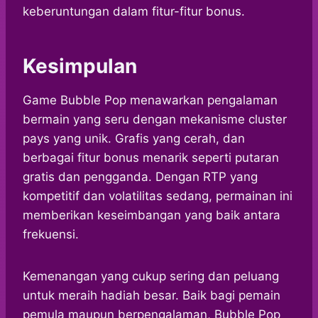
keberuntungan dalam fitur-fitur bonus.
Kesimpulan
Game Bubble Pop menawarkan pengalaman
bermain yang seru dengan mekanisme cluster
pays yang unik. Grafis yang cerah, dan
berbagai fitur bonus menarik seperti putaran
gratis dan pengganda. Dengan RTP yang
kompetitif dan volatilitas sedang, permainan ini
memberikan keseimbangan yang baik antara
frekuensi.
Kemenangan yang cukup sering dan peluang
untuk meraih hadiah besar. Baik bagi pemain
pemula maupun berpengalaman, Bubble Pop