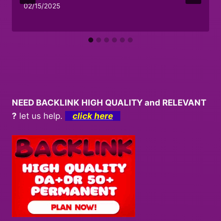
02/15/2025
NEED BACKLINK HIGH QUALITY and RELEVANT
?
let us help.
click here