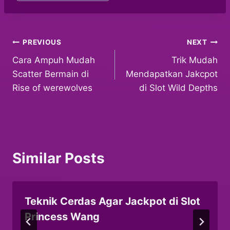
Post
PREVIOUS
NEXT
Cara Ampuh Mudah
Trik Mudah
navigation
Scatter Bermain di
Mendapatkan Jakcpot
Rise of werewolves
di Slot Wild Depths
Similar Posts
Teknik Cerdas Agar Jackpot di Slot
Princess Wang