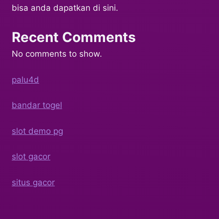
bisa anda dapatkan di sini.
Recent Comments
No comments to show.
palu4d
bandar togel
slot demo pg
slot gacor
situs gacor