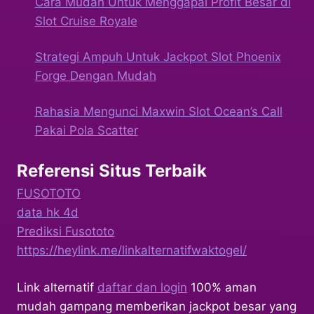
Cara Mudah Untuk Menggapai Profit Besar di
Slot Cruise Royale
Strategi Ampuh Untuk Jackpot Slot Phoenix
Forge Dengan Mudah
Rahasia Mengunci Maxwin Slot Ocean’s Call
Pakai Pola Scatter
Referensi Situs Terbaik
FUSOTOTO
data hk 4d
Prediksi Fusototo
https://heylink.me/linkalternatifwaktogel/
Link alternatif
daftar dan login
100% aman
mudah gampang memberikan jackpot besar yang