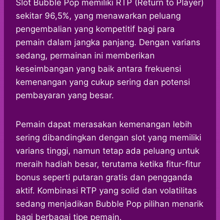
Slot Bubble Pop memiliki RTP (Return to Player)
sekitar 96,5%, yang menawarkan peluang
pengembalian yang kompetitif bagi para
pemain dalam jangka panjang. Dengan varians
sedang, permainan ini memberikan
keseimbangan yang baik antara frekuensi
kemenangan yang cukup sering dan potensi
pembayaran yang besar.
Pemain dapat merasakan kemenangan lebih
sering dibandingkan dengan slot yang memiliki
varians tinggi, namun tetap ada peluang untuk
meraih hadiah besar, terutama ketika fitur-fitur
bonus seperti putaran gratis dan pengganda
aktif. Kombinasi RTP yang solid dan volatilitas
sedang menjadikan Bubble Pop pilihan menarik
bagi berbagai tipe pemain.