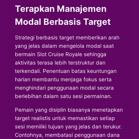
Terapkan Manajemen
Modal Berbasis Target
Strategi berbasis target memberikan arah
yang jelas dalam mengelola modal saat
bermain Slot Cruise Royale sehingga
aktivitas terasa lebih terstruktur dan
terkendali. Penentuan batas keuntungan
harian membantu menjaga fokus serta
menghindari penggunaan modal secara
berlebihan dalam satu sesi permainan.
Pemain yang disiplin biasanya menetapkan
target realistis untuk memastikan setiap
sesi memiliki tujuan yang jelas dan terukur.
Contohnya, membatasi penggunaan dana