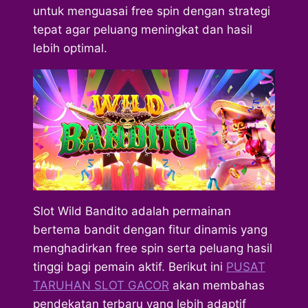
untuk menguasai free spin dengan strategi
tepat agar peluang meningkat dan hasil
lebih optimal.
Slot Wild Bandito adalah permainan
bertema bandit dengan fitur dinamis yang
menghadirkan free spin serta peluang hasil
tinggi bagi pemain aktif. Berikut ini
PUSAT
TARUHAN SLOT GACOR
akan membahas
pendekatan terbaru yang lebih adaptif