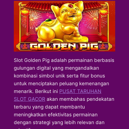
Slot Golden Pig adalah permainan berbasis
gulungan digital yang mengandalkan
kombinasi simbol unik serta fitur bonus
untuk menciptakan peluang kemenangan
menarik. Berikut ini
PUSAT TARUHAN
SLOT GACOR
akan membahas pendekatan
terbaru yang dapat membantu
meningkatkan efektivitas permainan
dengan strategi yang lebih relevan dan