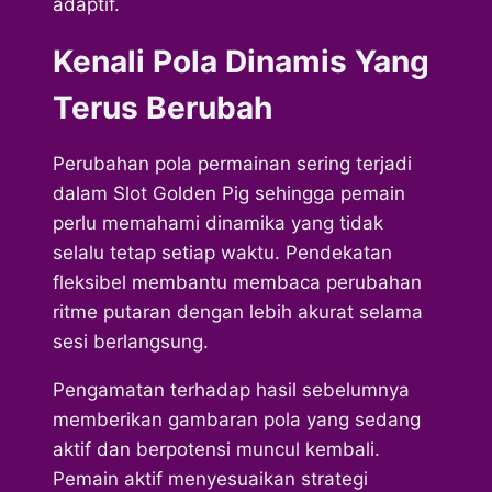
adaptif.
Kenali Pola Dinamis Yang
Terus Berubah
Perubahan pola permainan sering terjadi
dalam Slot Golden Pig sehingga pemain
perlu memahami dinamika yang tidak
selalu tetap setiap waktu. Pendekatan
fleksibel membantu membaca perubahan
ritme putaran dengan lebih akurat selama
sesi berlangsung.
Pengamatan terhadap hasil sebelumnya
memberikan gambaran pola yang sedang
aktif dan berpotensi muncul kembali.
Pemain aktif menyesuaikan strategi