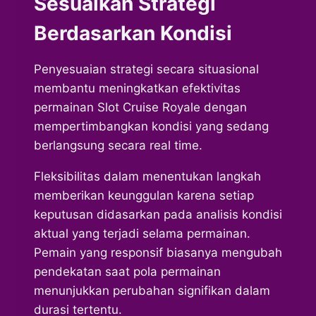
Sesuaikan Strategi
Berdasarkan Kondisi
Penyesuaian strategi secara situasional
membantu meningkatkan efektivitas
permainan Slot Cruise Royale dengan
mempertimbangkan kondisi yang sedang
berlangsung secara real time.
Fleksibilitas dalam menentukan langkah
memberikan keunggulan karena setiap
keputusan didasarkan pada analisis kondisi
aktual yang terjadi selama permainan.
Pemain yang responsif biasanya mengubah
pendekatan saat pola permainan
menunjukkan perubahan signifikan dalam
durasi tertentu.