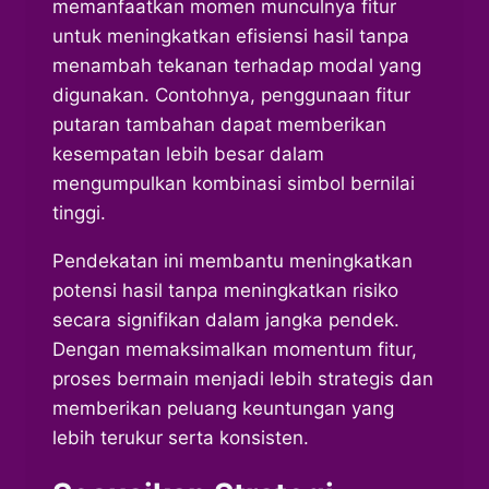
memanfaatkan momen munculnya fitur
untuk meningkatkan efisiensi hasil tanpa
menambah tekanan terhadap modal yang
digunakan. Contohnya, penggunaan fitur
putaran tambahan dapat memberikan
kesempatan lebih besar dalam
mengumpulkan kombinasi simbol bernilai
tinggi.
Pendekatan ini membantu meningkatkan
potensi hasil tanpa meningkatkan risiko
secara signifikan dalam jangka pendek.
Dengan memaksimalkan momentum fitur,
proses bermain menjadi lebih strategis dan
memberikan peluang keuntungan yang
lebih terukur serta konsisten.