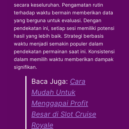
secara keseluruhan. Pengamatan rutin
terhadap waktu bermain memberikan data
yang berguna untuk evaluasi. Dengan
pendekatan ini, setiap sesi memiliki potensi
hasil yang lebih baik. Strategi berbasis
waktu menjadi semakin populer dalam
pendekatan permainan saat ini. Konsistensi
dalam memilih waktu memberikan dampak
signifikan.
Baca Juga:
Cara
Mudah Untuk
Menggapai Profit
Besar di Slot Cruise
Royale