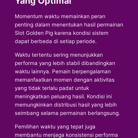
Yang Optimal
Momentum waktu memainkan peran
penting dalam menentukan hasil permainan
Slot Golden Pig karena kondisi sistem
dapat berbeda di setiap periode.
Waktu tertentu sering menunjukkan
performa yang lebih stabil dibandingkan
waktu lainnya. Pemain berpengalaman
memanfaatkan momen dengan aktivitas
yang tidak terlalu padat untuk
meningkatkan peluang hasil. Kondisi ini
memungkinkan distribusi hasil yang lebih
seimbang selama permainan berlangsung.
Pemilihan waktu yang tepat juga
membantu menjaga konsistensi performa