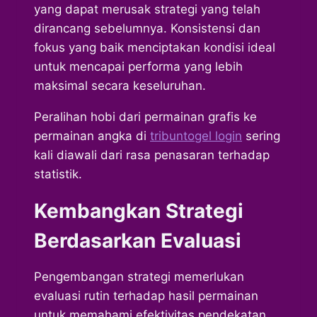
yang dapat merusak strategi yang telah
dirancang sebelumnya. Konsistensi dan
fokus yang baik menciptakan kondisi ideal
untuk mencapai performa yang lebih
maksimal secara keseluruhan.
Peralihan hobi dari permainan grafis ke
permainan angka di
tribuntogel login
sering
kali diawali dari rasa penasaran terhadap
statistik.
Kembangkan Strategi
Berdasarkan Evaluasi
Pengembangan strategi memerlukan
evaluasi rutin terhadap hasil permainan
untuk memahami efektivitas pendekatan