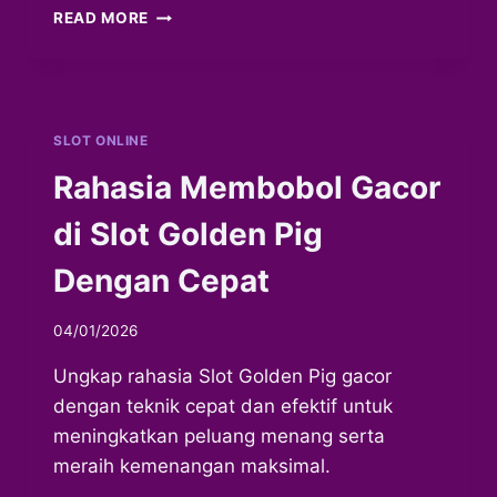
TRIK
READ MORE
TERSEMBUNYI
UNTUK
MENGUASAI
FREE
SPIN
SLOT ONLINE
SLOT
WILD
Rahasia Membobol Gacor
BANDITO
di Slot Golden Pig
Dengan Cepat
04/01/2026
Ungkap rahasia Slot Golden Pig gacor
dengan teknik cepat dan efektif untuk
meningkatkan peluang menang serta
meraih kemenangan maksimal.