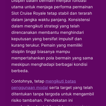
Disiplin dalam bermain menjadi fondasi
utama untuk menjaga performa permainan
Slot Cruise Royale tetap stabil dan terarah
dalam jangka waktu panjang. Konsistensi
dalam mengikuti strategi yang telah
direncanakan membantu menghindari
keputusan yang bersifat impulsif dan
kurang terukur. Pemain yang memiliki
disiplin tinggi biasanya mampu
mempertahankan pola bermain yang sama
meskipun menghadapi berbagai kondisi
berbeda.
Contohnya, tetap
mengikuti batas
penggunaan modal
serta target yang telah
ditentukan tanpa tergoda untuk mengambil
risiko tambahan. Pendekatan ini