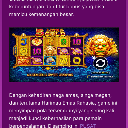
keberuntungan dan fitur bonus yang bisa
memicu kemenangan besar.
Dengan kehadiran naga emas, singa megah,
dan terutama Harimau Emas Rahasia, game ini
menyimpan pola tersembunyi yang sering kali
menjadi kunci keberhasilan para pemain
berpengalaman. Disamping ini
PUSAT