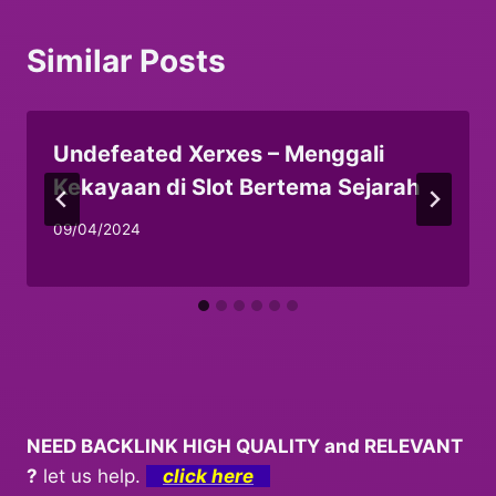
Similar Posts
Undefeated Xerxes – Menggali
Kekayaan di Slot Bertema Sejarah
09/04/2024
NEED BACKLINK HIGH QUALITY and RELEVANT
?
let us help.
click here