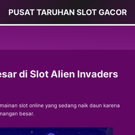
PUSAT TARUHAN SLOT GACOR
r di Slot Alien Invaders
rmainan slot online yang sedang naik daun karena
nangan besar.