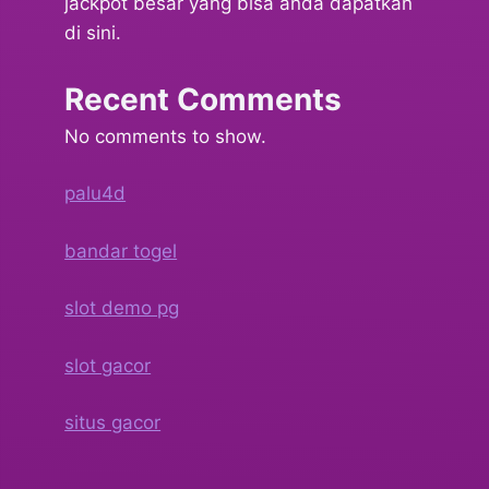
jackpot besar yang bisa anda dapatkan
di sini.
Recent Comments
No comments to show.
palu4d
bandar togel
slot demo pg
slot gacor
situs gacor