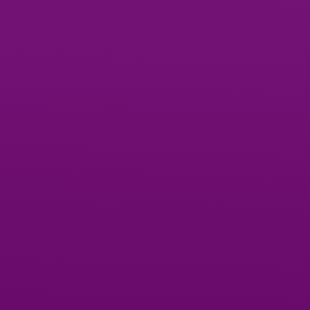
Cara Mudah Jackpot di Slot
Wild West Gold Dalam 10
Putaran
11/03/2025