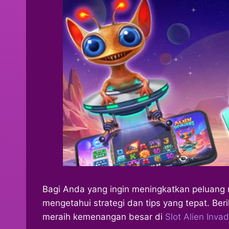
Bagi Anda yang ingin meningkatkan peluang 
mengetahui strategi dan tips yang tepat. B
meraih kemenangan besar di
Slot Alien Inva