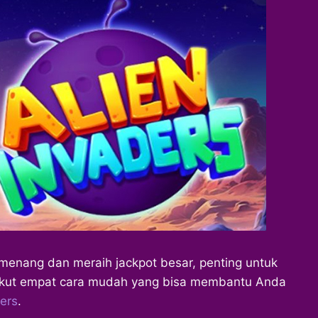
menang dan meraih jackpot besar, penting untuk
erikut empat cara mudah yang bisa membantu Anda
ders
.