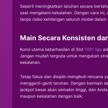
Seperti meningkatkan taruhan secara berta
saat mengalami kekalahan. Dengan cara ini
tanpa risiko kehilangan seluruh modal dalam 
Main Secara Konsisten dan
Kunci utama keberhasilan di Slot
1001 liga
ada
Jangan mudah tergoda untuk mengubah strat
kekalahan.
Tetap fokus dan disiplin mengikuti rencana ya
mengganti-ganti taruhan. Dengan bermain s
jackpot besar akan semakin tinggi, dan An
maupun kekalahan dengan baik.