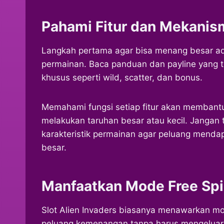
Pahami Fitur dan Mekani
Langkah pertama agar bisa menang besar a
permainan. Baca panduan dan payline yang ter
khusus seperti wild, scatter, dan bonus.
Memahami fungsi setiap fitur akan membant
melakukan taruhan besar atau kecil. Jangan
karakteristik permainan agar peluang mend
besar.
Manfaatkan Mode Free Spi
Slot Alien Invaders biasanya menawarkan mo
peluang kemenangan tanpa harus mengeluarka