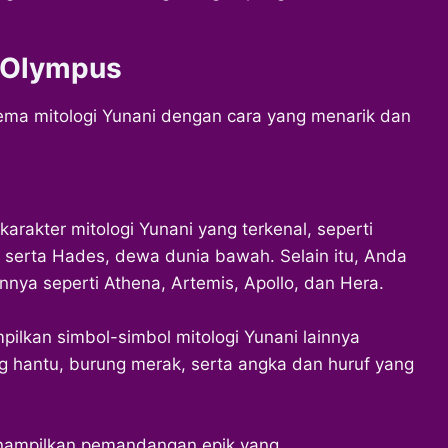
f Olympus
ema mitologi Yunani dengan cara yang menarik dan
arakter mitologi Yunani yang terkenal, seperti
 serta Hades, dewa dunia bawah. Selain itu, Anda
ya seperti Athena, Artemis, Apollo, dan Hera.
mpilkan simbol-simbol mitologi Yunani lainnya
rung hantu, burung merak, serta angka dan huruf yang
enampilkan pemandangan epik yang