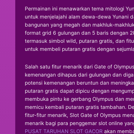
Permainan ini menawarkan tema mitologi Yun
untuk menjelajahi alam dewa-dewa Yunani d
bangunan yang megah dan makhluk-makhluk 
format grid 6 gulungan dan 5 baris dengan 20
termasuk simbol wild, putaran gratis, dan f
untuk membeli putaran gratis dengan sejumla
Salah satu fitur menarik dari Gate of Olympus
kemenangan dihapus dari gulungan dan diga
potensi kemenangan beruntun dan meningkat
putaran gratis dapat dipicu dengan mengumpu
membuka pintu ke gerbang Olympus dan memi
memicu kembali putaran gratis tambahan. De
fitur-fitur menarik, Slot Gate of Olympus 
menarik bagi para penggemar slot online yan
PUSAT TARUHAN SLOT GACOR
akan membag