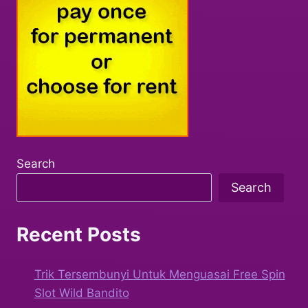
Search
Search
Recent Posts
Trik Tersembunyi Untuk Menguasai Free Spin
Slot Wild Bandito