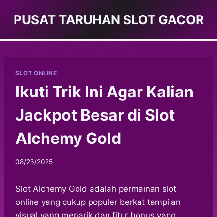
Skip
PUSAT TARUHAN SLOT GACOR
to
content
SLOT ONLINE
Ikuti Trik Ini Agar Kalian
Jackpot Besar di Slot
Alchemy Gold
By
08/23/2025
adminf573
Slot Alchemy Gold adalah permainan slot
online yang cukup populer berkat tampilan
visual yang menarik dan fitur bonus yang