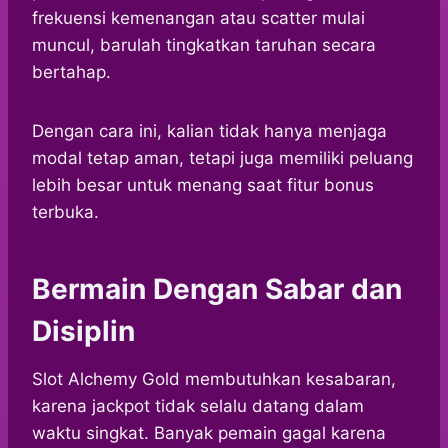
frekuensi kemenangan atau scatter mulai
muncul, barulah tingkatkan taruhan secara
bertahap.
Dengan cara ini, kalian tidak hanya menjaga
modal tetap aman, tetapi juga memiliki peluang
lebih besar untuk menang saat fitur bonus
terbuka.
Bermain Dengan Sabar dan
Disiplin
Slot Alchemy Gold membutuhkan kesabaran,
karena jackpot tidak selalu datang dalam
waktu singkat. Banyak pemain gagal karena