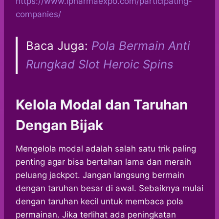
https://www.ipharmaexpo.com/participating-
companies/
Baca Juga:
Pola Bermain Anti
Rungkad Slot Heroic Spins
Kelola Modal dan Taruhan
Dengan Bijak
Mengelola modal adalah salah satu trik paling
penting agar bisa bertahan lama dan meraih
peluang jackpot. Jangan langsung bermain
dengan taruhan besar di awal. Sebaiknya mulai
dengan taruhan kecil untuk membaca pola
permainan. Jika terlihat ada peningkatan