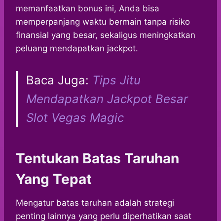
memanfaatkan bonus ini, Anda bisa
memperpanjang waktu bermain tanpa risiko
finansial yang besar, sekaligus meningkatkan
peluang mendapatkan jackpot.
Baca Juga:
Tips Jitu
Mendapatkan Jackpot Besar
Slot Vegas Magic
Tentukan Batas Taruhan
Yang Tepat
Mengatur batas taruhan adalah strategi
penting lainnya yang perlu diperhatikan saat