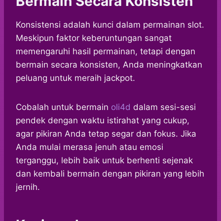
Bermain Secara Konsisten
Konsistensi adalah kunci dalam permainan slot.
Meskipun faktor keberuntungan sangat
memengaruhi hasil permainan, tetapi dengan
bermain secara konsisten, Anda meningkatkan
peluang untuk meraih jackpot.
Cobalah untuk bermain
oli4d
dalam sesi-sesi
pendek dengan waktu istirahat yang cukup,
agar pikiran Anda tetap segar dan fokus. Jika
Anda mulai merasa jenuh atau emosi
terganggu, lebih baik untuk berhenti sejenak
dan kembali bermain dengan pikiran yang lebih
jernih.