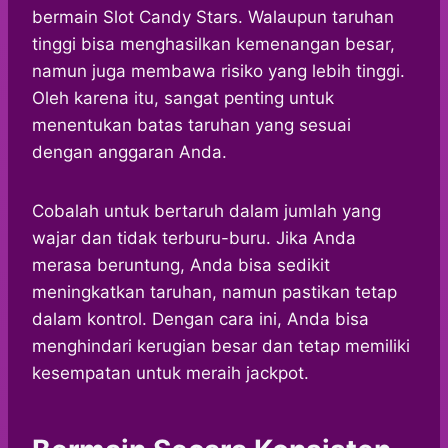
bermain Slot Candy Stars. Walaupun taruhan
tinggi bisa menghasilkan kemenangan besar,
namun juga membawa risiko yang lebih tinggi.
Oleh karena itu, sangat penting untuk
menentukan batas taruhan yang sesuai
dengan anggaran Anda.
Cobalah untuk bertaruh dalam jumlah yang
wajar dan tidak terburu-buru. Jika Anda
merasa beruntung, Anda bisa sedikit
meningkatkan taruhan, namun pastikan tetap
dalam kontrol. Dengan cara ini, Anda bisa
menghindari kerugian besar dan tetap memiliki
kesempatan untuk meraih jackpot.