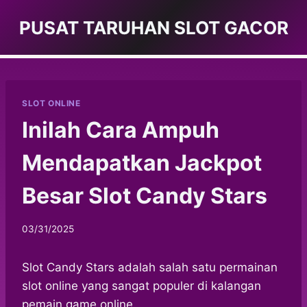
Skip
PUSAT TARUHAN SLOT GACOR
to
content
SLOT ONLINE
Inilah Cara Ampuh
Mendapatkan Jackpot
Besar Slot Candy Stars
By
03/31/2025
adminf573
Slot Candy Stars adalah salah satu permainan
slot online yang sangat populer di kalangan
pemain game online.