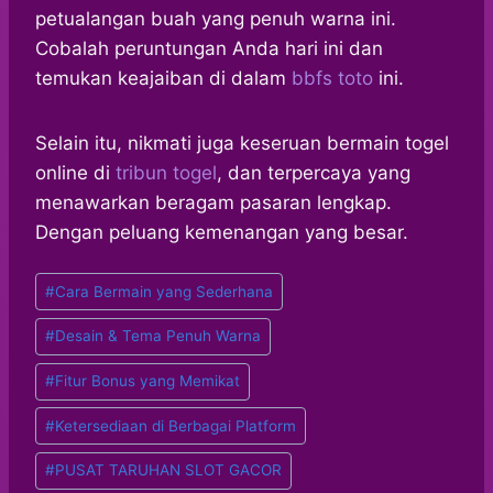
petualangan buah yang penuh warna ini.
Cobalah peruntungan Anda hari ini dan
temukan keajaiban di dalam
bbfs toto
ini.
Selain itu, nikmati juga keseruan bermain togel
online di
tribun togel
,
dan terpercaya yang
menawarkan beragam pasaran lengkap.
Dengan peluang kemenangan yang besar.
Post
#
Cara Bermain yang Sederhana
Tags:
#
Desain & Tema Penuh Warna
#
Fitur Bonus yang Memikat
#
Ketersediaan di Berbagai Platform
#
PUSAT TARUHAN SLOT GACOR