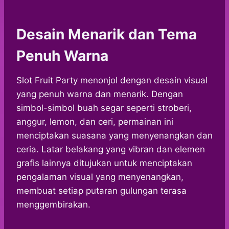
Desain Menarik dan Tema
Penuh Warna
Slot Fruit Party menonjol dengan desain visual
yang penuh warna dan menarik. Dengan
simbol-simbol buah segar seperti stroberi,
anggur, lemon, dan ceri, permainan ini
menciptakan suasana yang menyenangkan dan
ceria. Latar belakang yang vibran dan elemen
grafis lainnya ditujukan untuk menciptakan
pengalaman visual yang menyenangkan,
membuat setiap putaran gulungan terasa
menggembirakan.