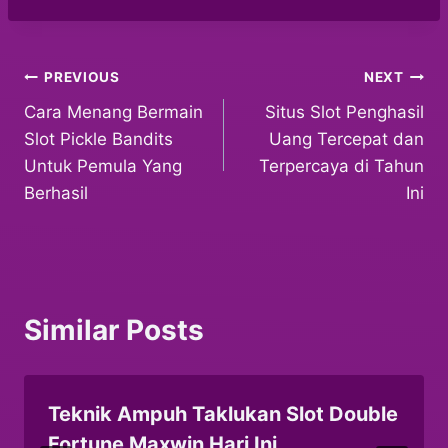
Post
PREVIOUS
NEXT
Cara Menang Bermain
Situs Slot Penghasil
navigation
Slot Pickle Bandits
Uang Tercepat dan
Untuk Pemula Yang
Terpercaya di Tahun
Berhasil
Ini
Similar Posts
Teknik Ampuh Taklukan Slot Double
Fortune Maxwin Hari Ini