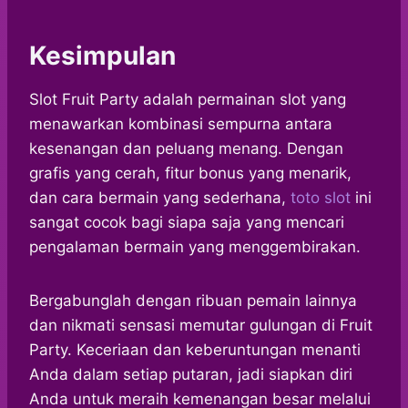
Kesimpulan
​Slot Fruit Party adalah permainan slot yang
menawarkan kombinasi sempurna antara
kesenangan dan peluang menang.​ Dengan
grafis yang cerah, fitur bonus yang menarik,
dan cara bermain yang sederhana,
toto slot
ini
sangat cocok bagi siapa saja yang mencari
pengalaman bermain yang menggembirakan.
Bergabunglah dengan ribuan pemain lainnya
dan nikmati sensasi memutar gulungan di Fruit
Party. Keceriaan dan keberuntungan menanti
Anda dalam setiap putaran, jadi siapkan diri
Anda untuk meraih kemenangan besar melalui