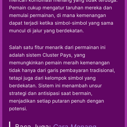
Pemain cukup mengatur taruhan mereka dan
memulai permainan, di mana kemenangan
dapat terjadi ketika simbol-simbol yang sama
muncul di jalur yang berdekatan.
Salah satu fitur menarik dari permainan ini
adalah sistem Cluster Pays, yang
memungkinkan pemain meraih kemenangan
tidak hanya dari garis pembayaran tradisional,
tetapi juga dari kelompok simbol yang
berdekatan. Sistem ini menambah unsur
strategi dan antisipasi saat bermain,
menjadikan setiap putaran penuh dengan
potensi.
Baca Juga:
Cara Menang