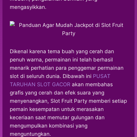
mengasyikkan.
Dikenal karena tema buah yang cerah dan
penuh warna, permainan ini telah berhasil
menarik perhatian para penggemar permainan
slot di seluruh dunia. Dibawah ini
PUSAT
TARUHAN SLOT GACOR
akan membahas
grafis yang cerah dan efek suara yang
menyenangkan, Slot Fruit Party memberi setiap
pemain kesempatan untuk merasakan
keceriaan saat memutar gulungan dan
mengumpulkan kombinasi yang
menguntungkan.