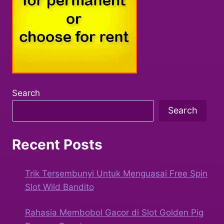
Search
Search
Recent Posts
Trik Tersembunyi Untuk Menguasai Free Spin
Slot Wild Bandito
Rahasia Membobol Gacor di Slot Golden Pig