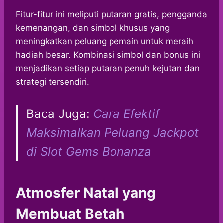
Fitur-fitur ini meliputi putaran gratis, pengganda
kemenangan, dan simbol khusus yang
meningkatkan peluang pemain untuk meraih
hadiah besar. Kombinasi simbol dan bonus ini
menjadikan setiap putaran penuh kejutan dan
strategi tersendiri.
Baca Juga:
Cara Efektif
Maksimalkan Peluang Jackpot
di Slot Gems Bonanza
Atmosfer Natal yang
Membuat Betah