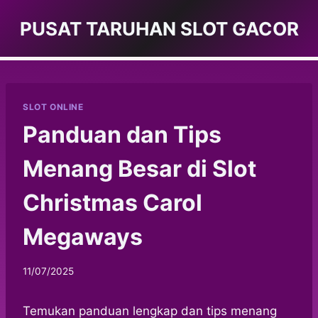
Skip
PUSAT TARUHAN SLOT GACOR
to
content
SLOT ONLINE
Panduan dan Tips
Menang Besar di Slot
Christmas Carol
Megaways
By
11/07/2025
Blake
Temukan panduan lengkap dan tips menang