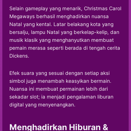
Selain gameplay yang menarik, Christmas Carol
Megaways berhasil menghadirkan nuansa
Natal yang kental. Latar belakang kota yang
bersalju, lampu Natal yang berkelap-kelip, dan
musik klasik yang menghanyutkan membuat
pemain merasa seperti berada di tengah cerita
Dickens.
Efek suara yang sesuai dengan setiap aksi
simbol juga menambah keasyikan bermain.
Nuansa ini membuat permainan lebih dari
sekadar slot; ia menjadi pengalaman liburan
digital yang menyenangkan.
Menghadirkan Hiburan &