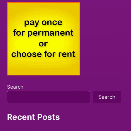
Search
Search
Recent Posts