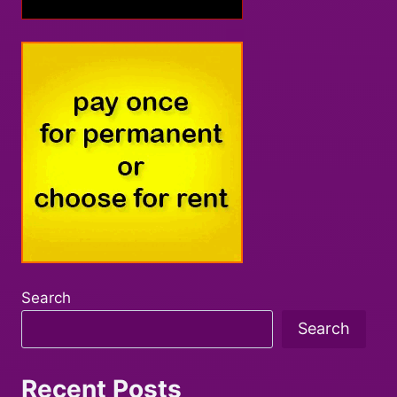
Search
Search
Recent Posts