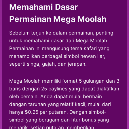
Memahami Dasar
Permainan Mega Moolah
Sebelum terjun ke dalam permainan, penting
untuk memahami dasar dari Mega Moolah.
Permainan ini mengusung tema safari yang
menampilkan berbagai simbol hewan liar,
seperti singa, gajah, dan jerapah.
Mega Moolah memiliki format 5 gulungan dan 3
baris dengan 25 paylines yang dapat diaktifkan
oleh pemain. Anda dapat mulai bermain
dengan taruhan yang relatif kecil, mulai dari
hanya $0.25 per putaran. Dengan simbol-
simbol yang beragam dan fitur bonus yang
menarik, setiap putaran memberikan