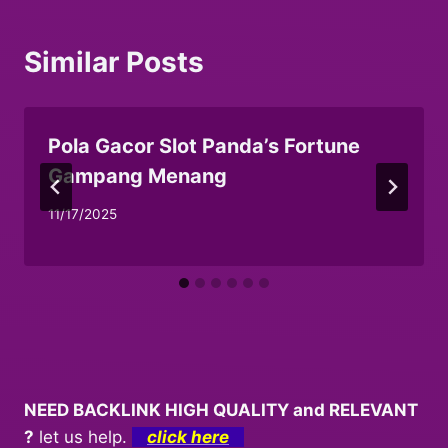
Similar Posts
Pola Gacor Slot Panda’s Fortune
Gampang Menang
11/17/2025
NEED BACKLINK HIGH QUALITY and RELEVANT
?
let us help.
click here