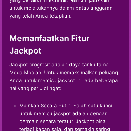
untuk melakukannya dalam batas anggaran
yang telah Anda tetapkan.
Memanfaatkan Fitur
Jackpot
Jackpot progresif adalah daya tarik utama
Mega Moolah. Untuk memaksimalkan peluang
Anda untuk memicu jackpot ini, ada beberapa
hal yang perlu diingat:
Mainkan Secara Rutin: Salah satu kunci
untuk memicu jackpot adalah dengan
bermain secara teratur. Jackpot bisa
terjadi kapan saja, dan semakin sering