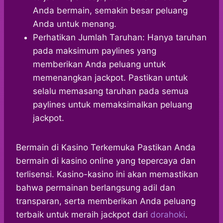
Anda bermain, semakin besar peluang
Anda untuk menang.
Perhatikan Jumlah Taruhan: Hanya taruhan
pada maksimum paylines yang
memberikan Anda peluang untuk
memenangkan jackpot. Pastikan untuk
selalu memasang taruhan pada semua
paylines untuk memaksimalkan peluang
jackpot.
Bermain di Kasino Terkemuka Pastikan Anda
bermain di kasino online yang tepercaya dan
terlisensi. Kasino-kasino ini akan memastikan
bahwa permainan berlangsung adil dan
transparan, serta memberikan Anda peluang
terbaik untuk meraih jackpot dari
dorahoki
.