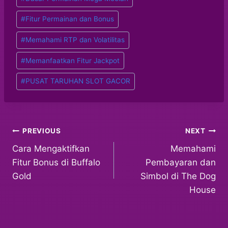
Tags:
#
Fitur Permainan dan Bonus
#
Memahami RTP dan Volatilitas
#
Memanfaatkan Fitur Jackpot
#
PUSAT TARUHAN SLOT GACOR
Post
PREVIOUS
NEXT
Cara Mengaktifkan
Memahami
navigation
Fitur Bonus di Buffalo
Pembayaran dan
Gold
Simbol di The Dog
House