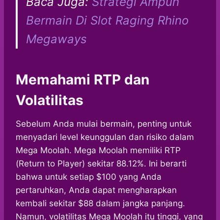
Baca Juga:
Strategi Ampuh
Bermain Di Slot Raging Rhino
Megaways
Memahami RTP dan
Volatilitas
Sebelum Anda mulai bermain, penting untuk
menyadari level keunggulan dan risiko dalam
Mega Moolah. Mega Moolah memiliki RTP
(Return to Player) sekitar 88.12%. Ini berarti
bahwa untuk setiap $100 yang Anda
pertaruhkan, Anda dapat mengharapkan
kembali sekitar $88 dalam jangka panjang.
Namun, volatilitas Mega Moolah itu tinggi, yang