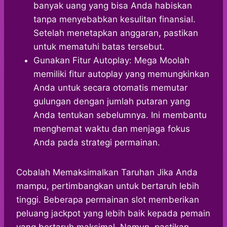
banyak uang yang bisa Anda habiskan
tanpa menyebabkan kesulitan finansial.
Setelah menetapkan anggaran, pastikan
untuk mematuhi batas tersebut.
Gunakan Fitur Autoplay: Mega Moolah
memiliki fitur autoplay yang memungkinkan
Anda untuk secara otomatis memutar
gulungan dengan jumlah putaran yang
Anda tentukan sebelumnya. Ini membantu
menghemat waktu dan menjaga fokus
Anda pada strategi permainan.
Cobalah Memaksimalkan Taruhan Jika Anda
mampu, pertimbangkan untuk bertaruh lebih
tinggi. Beberapa permainan slot memberikan
peluang jackpot yang lebih baik kepada pemain
yang bertaruh maksimal. Namun, pastikan