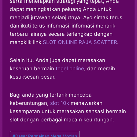
serta menerapkan strategi yang tepat, Anda
dapat meningkatkan peluang Anda untuk
menjadi jutawan selanjutnya.​ Ayo simak terus
dan ikuti terus informasi-informasi menarik
terbaru lainnya secara terlengkap dengan
mengklik link
SLOT ONLINE RAJA SCATTER
.
Selain itu, Anda juga dapat merasakan
keseruan bermain
togel online
, dan meraih
kesuksesan besar.
Bagi anda yang tertarik mencoba
keberuntungan,
slot 10k
menawarkan
kesempatan untuk merasakan sensasi bermain
slot dengan berbagai macam keuntungan.
Post
#
Dasar Permainan Mega Moolah