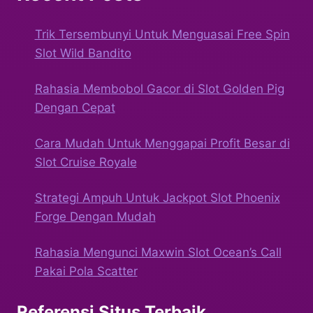
Trik Tersembunyi Untuk Menguasai Free Spin
Slot Wild Bandito
Rahasia Membobol Gacor di Slot Golden Pig
Dengan Cepat
Cara Mudah Untuk Menggapai Profit Besar di
Slot Cruise Royale
Strategi Ampuh Untuk Jackpot Slot Phoenix
Forge Dengan Mudah
Rahasia Mengunci Maxwin Slot Ocean’s Call
Pakai Pola Scatter
Referensi Situs Terbaik