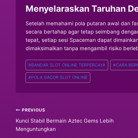
Menyelaraskan Taruhan D
Setelah memahami pola putaran awal dan fas
secara bertahap agar tetap seimbang deng
tepat, setiap sesi Spaceman dapat dimainkan
dimaksimalkan tanpa mengambil risiko berle
Post
#
BANDAR SLOT ONLINE TERPERCAYA
#
CARA BER
Tags:
#
POLA GACOR SLOT ONLINE
Post
PREVIOUS
Kunci Stabil Bermain Aztec Gems Lebih
navigation
Menguntungkan