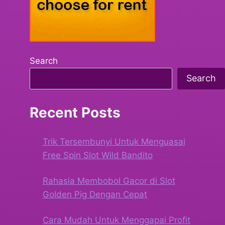
Search
Search
Recent Posts
Trik Tersembunyi Untuk Menguasai
Free Spin Slot Wild Bandito
Rahasia Membobol Gacor di Slot
Golden Pig Dengan Cepat
Cara Mudah Untuk Menggapai Profit