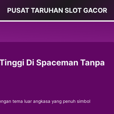
PUSAT TARUHAN SLOT GACOR
Tinggi Di Spaceman Tanpa
ngan tema luar angkasa yang penuh simbol