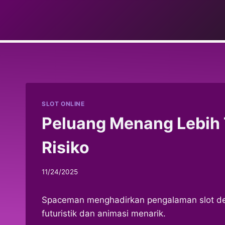
Skip
to
content
SLOT ONLINE
Peluang Menang Lebih 
Risiko
By
11/24/2025
adminf573
Spaceman menghadirkan pengalaman slot de
futuristik dan animasi menarik.