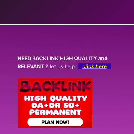
NEED BACKLINK HIGH QUALITY and
RELEVANT ?
let us help.
click here