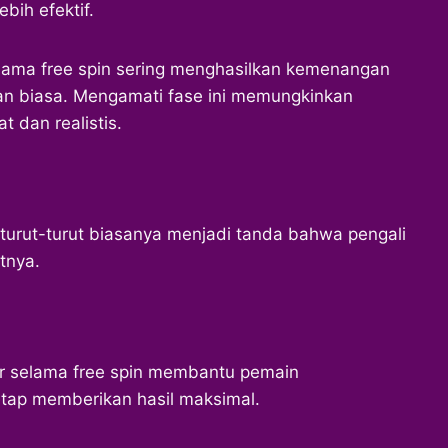
bih efektif.
 selama free spin sering menghasilkan kemenangan
aran biasa. Mengamati fase ini memungkinkan
 dan realistis.
rturut-turut biasanya menjadi tanda bahwa pengali
tnya.
ier selama free spin membantu pemain
etap memberikan hasil maksimal.