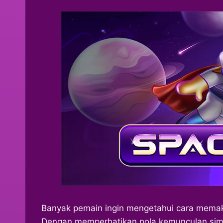
Banyak pemain ingin mengetahui cara memaks
Dengan memperhatikan pola kemunculan simbo