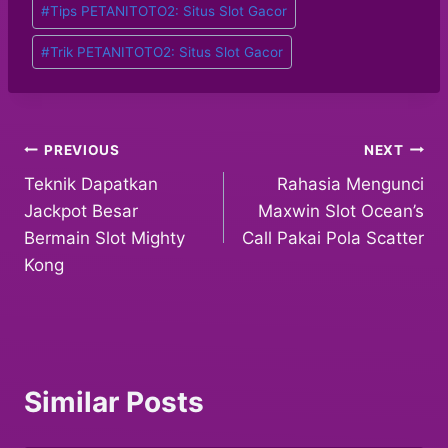
#
Tips PETANITOTO2: Situs Slot Gacor
#
Trik PETANITOTO2: Situs Slot Gacor
Post
PREVIOUS
NEXT
Teknik Dapatkan
Rahasia Mengunci
navigation
Jackpot Besar
Maxwin Slot Ocean’s
Bermain Slot Mighty
Call Pakai Pola Scatter
Kong
Similar Posts