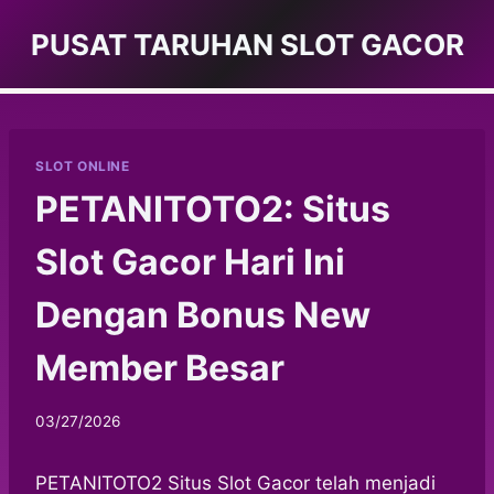
Skip
PUSAT TARUHAN SLOT GACOR
to
content
SLOT ONLINE
PETANITOTO2: Situs
Slot Gacor Hari Ini
Dengan Bonus New
Member Besar
By
03/27/2026
Beary
PETANITOTO2 Situs Slot Gacor telah menjadi