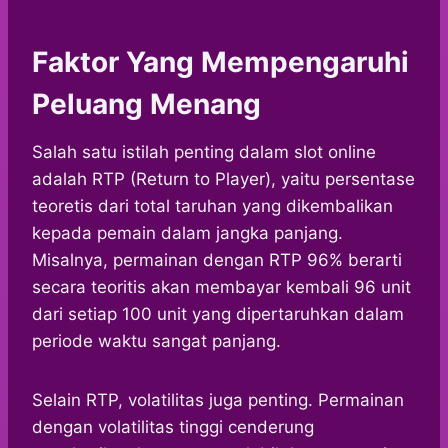
Faktor Yang Mempengaruhi
Peluang Menang
Salah satu istilah penting dalam slot online
adalah RTP (Return to Player), yaitu persentase
teoretis dari total taruhan yang dikembalikan
kepada pemain dalam jangka panjang.
Misalnya, permainan dengan RTP 96% berarti
secara teoritis akan membayar kembali 96 unit
dari setiap 100 unit yang dipertaruhkan dalam
periode waktu sangat panjang.
Selain RTP, volatilitas juga penting. Permainan
dengan volatilitas tinggi cenderung