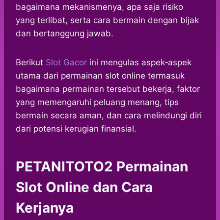
bagaimana mekanismenya, apa saja risiko
yang terlibat, serta cara bermain dengan bijak
dan bertanggung jawab.
Berikut
Slot Gacor
ini mengulas aspek‑aspek
utama dari permainan slot online termasuk
bagaimana permainan tersebut bekerja, faktor
yang memengaruhi peluang menang, tips
bermain secara aman, dan cara melindungi diri
dari potensi kerugian finansial.
PETANITOTO2 Permainan
Slot Online dan Cara
Kerjanya