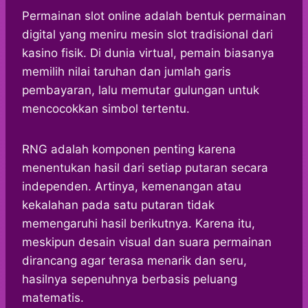
Permainan slot online adalah bentuk permainan
digital yang meniru mesin slot tradisional dari
kasino fisik. Di dunia virtual, pemain biasanya
memilih nilai taruhan dan jumlah garis
pembayaran, lalu memutar gulungan untuk
mencocokkan simbol tertentu.
RNG adalah komponen penting karena
menentukan hasil dari setiap putaran secara
independen. Artinya, kemenangan atau
kekalahan pada satu putaran tidak
memengaruhi hasil berikutnya. Karena itu,
meskipun desain visual dan suara permainan
dirancang agar terasa menarik dan seru,
hasilnya sepenuhnya berbasis peluang
matematis.