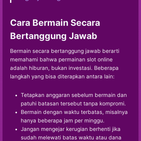
Cara Bermain Secara
Bertanggung Jawab
Bermain secara bertanggung jawab berarti
memahami bahwa permainan slot online
adalah hiburan, bukan investasi. Beberapa
langkah yang bisa diterapkan antara lain:
Tetapkan anggaran sebelum bermain dan
patuhi batasan tersebut tanpa kompromi.
Bermain dengan waktu terbatas, misalnya
hanya beberapa jam per minggu.
Jangan mengejar kerugian berhenti jika
sudah melewati batas waktu atau dana