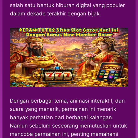
salah satu bentuk hiburan digital yang populer
dalam dekade terakhir dengan bijak.
Dengan berbagai tema, animasi interaktif, dan
suara yang menarik, permainan ini menarik
banyak perhatian dari berbagai kalangan.
Namun sebelum seseorang memutuskan untuk
mencoba permainan ini, penting memahami