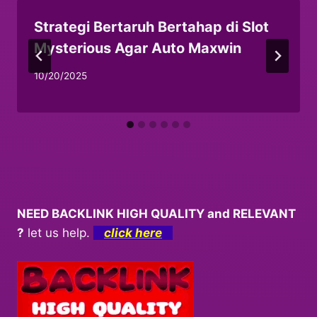
Strategi Bertaruh Bertahap di Slot
Mysterious Agar Auto Maxwin
10/20/2025
NEED BACKLINK HIGH QUALITY and RELEVANT
?
let us help.
click here