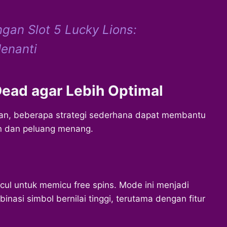
an Slot 5 Lucky Lions:
enanti
Dead agar Lebih Optimal
an, beberapa strategi sederhana dapat membantu
 dan peluang menang.
ul untuk memicu free spins. Mode ini menjadi
asi simbol bernilai tinggi, terutama dengan fitur