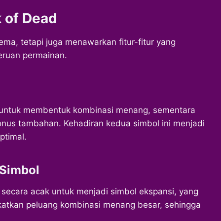
 of Dead
ema, tetapi juga menawarkan fitur-fitur yang
ruan permainan.
n untuk membentuk kombinasi menang, sementara
onus tambahan. Kehadiran kedua simbol ini menjadi
ptimal.
 Simbol
lih secara acak untuk menjadi simbol ekspansi, yang
ngkatkan peluang kombinasi menang besar, sehingga