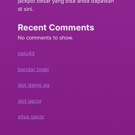
jackpot besar yang bisa anda dapatkan
di sini.
Recent Comments
No comments to show.
palu4d
bandar togel
slot demo pg
slot gacor
situs gacor