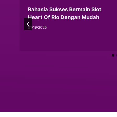
Rahasia Sukses Bermain Slot
Heart Of Rio Dengan Mudah
01/19/2025