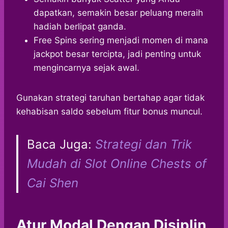
dapatkan, semakin besar peluang meraih
hadiah berlipat ganda.
Free Spins sering menjadi momen di mana
jackpot besar tercipta, jadi penting untuk
mengincarnya sejak awal.
Gunakan strategi taruhan bertahap agar tidak
kehabisan saldo sebelum fitur bonus muncul.
Baca Juga:
Strategi dan Trik
Mudah di Slot Online Chests of
Cai Shen
Atur Modal Dengan Disiplin