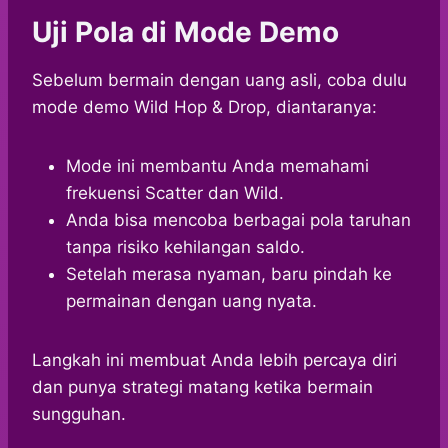
Uji Pola di Mode Demo
Sebelum bermain dengan uang asli, coba dulu
mode demo Wild Hop & Drop, diantaranya:
Mode ini membantu Anda memahami
frekuensi Scatter dan Wild.
Anda bisa mencoba berbagai pola taruhan
tanpa risiko kehilangan saldo.
Setelah merasa nyaman, baru pindah ke
permainan dengan uang nyata.
Langkah ini membuat Anda lebih percaya diri
dan punya strategi matang ketika bermain
sungguhan.