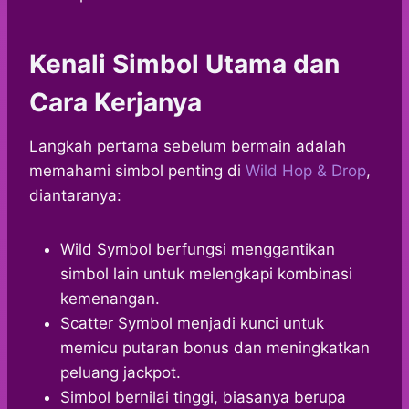
Kenali Simbol Utama dan
Cara Kerjanya
Langkah pertama sebelum bermain adalah
memahami simbol penting di
Wild Hop & Drop
,
diantaranya:
Wild Symbol berfungsi menggantikan
simbol lain untuk melengkapi kombinasi
kemenangan.
Scatter Symbol menjadi kunci untuk
memicu putaran bonus dan meningkatkan
peluang jackpot.
Simbol bernilai tinggi, biasanya berupa