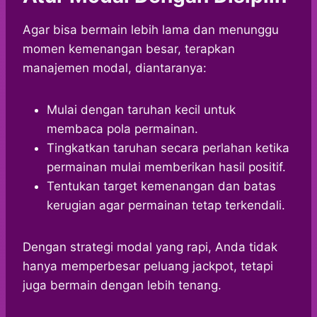
Agar bisa bermain lebih lama dan menunggu
momen kemenangan besar, terapkan
manajemen modal, diantaranya:
Mulai dengan taruhan kecil untuk
membaca pola permainan.
Tingkatkan taruhan secara perlahan ketika
permainan mulai memberikan hasil positif.
Tentukan target kemenangan dan batas
kerugian agar permainan tetap terkendali.
Dengan strategi modal yang rapi, Anda tidak
hanya memperbesar peluang jackpot, tetapi
juga bermain dengan lebih tenang.