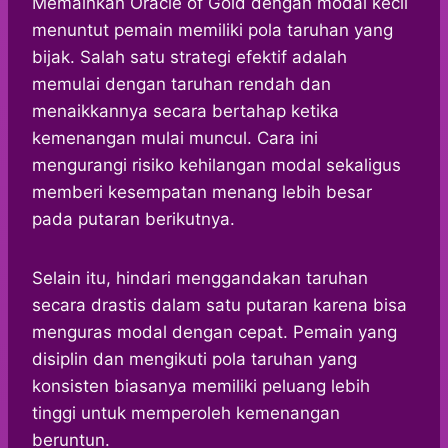
Memainkan Oracle of Gold dengan modal kecil
menuntut pemain memiliki pola taruhan yang
bijak. Salah satu strategi efektif adalah
memulai dengan taruhan rendah dan
menaikkannya secara bertahap ketika
kemenangan mulai muncul. Cara ini
mengurangi risiko kehilangan modal sekaligus
memberi kesempatan menang lebih besar
pada putaran berikutnya.
Selain itu, hindari menggandakan taruhan
secara drastis dalam satu putaran karena bisa
menguras modal dengan cepat. Pemain yang
disiplin dan mengikuti pola taruhan yang
konsisten biasanya memiliki peluang lebih
tinggi untuk memperoleh kemenangan
beruntun.