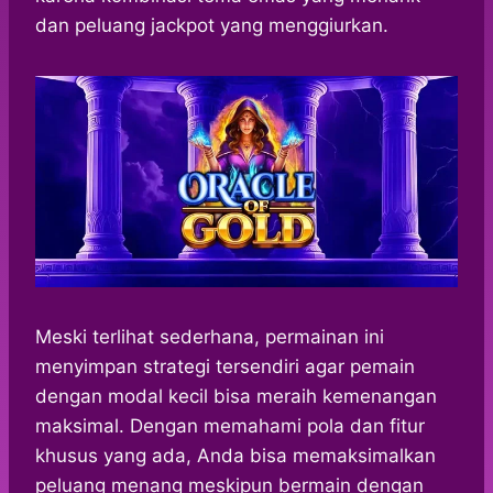
dan peluang jackpot yang menggiurkan.
Meski terlihat sederhana, permainan ini
menyimpan strategi tersendiri agar pemain
dengan modal kecil bisa meraih kemenangan
maksimal. Dengan memahami pola dan fitur
khusus yang ada, Anda bisa memaksimalkan
peluang menang meskipun bermain dengan