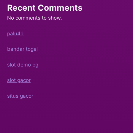
Recent Comments
No comments to show.
palu4d
bandar togel
slot demo pg
slot gacor
situs gacor