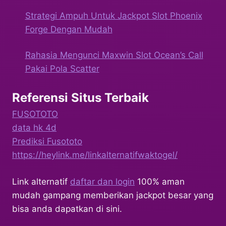
Strategi Ampuh Untuk Jackpot Slot Phoenix
Forge Dengan Mudah
Rahasia Mengunci Maxwin Slot Ocean’s Call
Pakai Pola Scatter
Referensi Situs Terbaik
FUSOTOTO
data hk 4d
Prediksi Fusototo
https://heylink.me/linkalternatifwaktogel/
Link alternatif
daftar dan login
100% aman
mudah gampang memberikan jackpot besar yang
bisa anda dapatkan di sini.