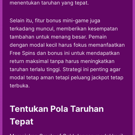
menentukan taruhan yang tepat.
Selain itu, fitur bonus mini-game juga
terkadang muncul, memberikan kesempatan
tambahan untuk menang besar. Pemain
dengan modal kecil harus fokus memanfaatkan
Free Spins dan bonus ini untuk mendapatkan
return maksimal tanpa harus meningkatkan
taruhan terlalu tinggi. Strategi ini penting agar
modal tetap aman tetapi peluang jackpot tetap
terbuka.
Tentukan Pola Taruhan
Tepat