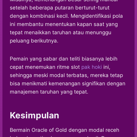
setelah beberapa putaran berturut-turut
dengan kombinasi kecil. Mengidentifikasi pola
ini membantu menentukan kapan saat yang
tepat menaikkan taruhan atau menunggu
peluang berikutnya.
Pemain yang sabar dan teliti biasanya lebih
cepat menemukan ritme slot
pak hoki
ini,
sehingga meski modal terbatas, mereka tetap
bisa menikmati kemenangan signifikan dengan
manajemen taruhan yang tepat.
Kesimpulan
Bermain Oracle of Gold dengan modal receh