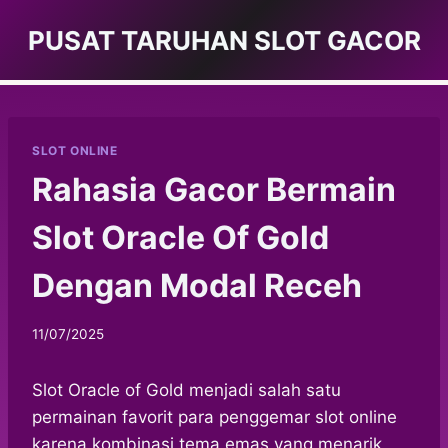
Skip
PUSAT TARUHAN SLOT GACOR
to
content
SLOT ONLINE
Rahasia Gacor Bermain
Slot Oracle Of Gold
Dengan Modal Receh
By
11/07/2025
adminf573
Slot Oracle of Gold menjadi salah satu
permainan favorit para penggemar slot online
karena kombinasi tema emas yang menarik