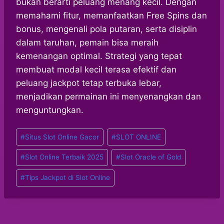
bukan berarti peluang menang kecil. Dengan
memahami fitur, memanfaatkan Free Spins dan
bonus, mengenali pola putaran, serta disiplin
dalam taruhan, pemain bisa meraih
kemenangan optimal. Strategi yang tepat
membuat modal kecil terasa efektif dan
peluang jackpot tetap terbuka lebar,
menjadikan permainan ini menyenangkan dan
menguntungkan.
Post
#
Situs Slot Online Gacor
#
SLOT ONLINE
Tags:
#
Slot Online Terbaik 2025
#
Slot Oracle of Gold
#
Tips Jackpot di Slot Online