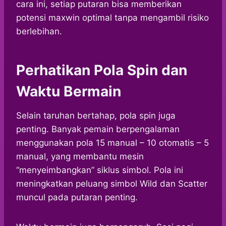
cara ini, setiap putaran bisa memberikan
potensi maxwin optimal tanpa mengambil risiko
berlebihan.
Perhatikan Pola Spin dan
Waktu Bermain
Selain taruhan bertahap, pola spin juga
penting. Banyak pemain berpengalaman
menggunakan pola 15 manual – 10 otomatis – 5
manual, yang membantu mesin
“menyeimbangkan” siklus simbol. Pola ini
meningkatkan peluang simbol Wild dan Scatter
muncul pada putaran penting.