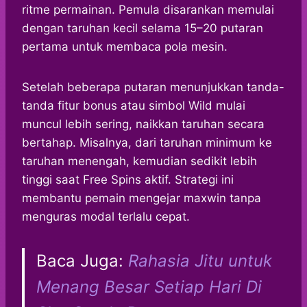
ritme permainan. Pemula disarankan memulai
dengan taruhan kecil selama 15–20 putaran
pertama untuk membaca pola mesin.
Setelah beberapa putaran menunjukkan tanda-
tanda fitur bonus atau simbol Wild mulai
muncul lebih sering, naikkan taruhan secara
bertahap. Misalnya, dari taruhan minimum ke
taruhan menengah, kemudian sedikit lebih
tinggi saat Free Spins aktif. Strategi ini
membantu pemain mengejar maxwin tanpa
menguras modal terlalu cepat.
Baca Juga:
Rahasia Jitu untuk
Menang Besar Setiap Hari Di