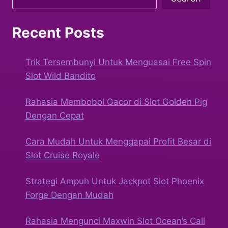
Recent Posts
Trik Tersembunyi Untuk Menguasai Free Spin
Slot Wild Bandito
Rahasia Membobol Gacor di Slot Golden Pig
Dengan Cepat
Cara Mudah Untuk Menggapai Profit Besar di
Slot Cruise Royale
Strategi Ampuh Untuk Jackpot Slot Phoenix
Forge Dengan Mudah
Rahasia Mengunci Maxwin Slot Ocean’s Call