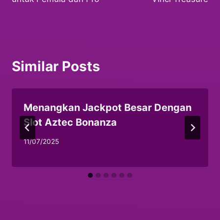
Similar Posts
Menangkan Jackpot Besar Dengan
Slot Aztec Bonanza
11/07/2025