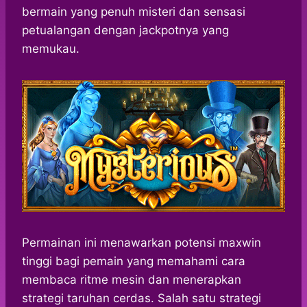
bermain yang penuh misteri dan sensasi
petualangan dengan jackpotnya yang
memukau.
Permainan ini menawarkan potensi maxwin
tinggi bagi pemain yang memahami cara
membaca ritme mesin dan menerapkan
strategi taruhan cerdas. Salah satu strategi