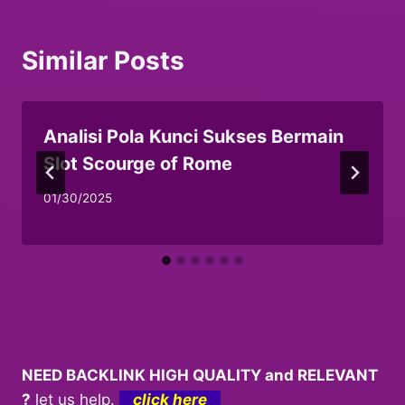
Similar Posts
Analisi Pola Kunci Sukses Bermain
Slot Scourge of Rome
01/30/2025
NEED BACKLINK HIGH QUALITY and RELEVANT
?
let us help.
click here