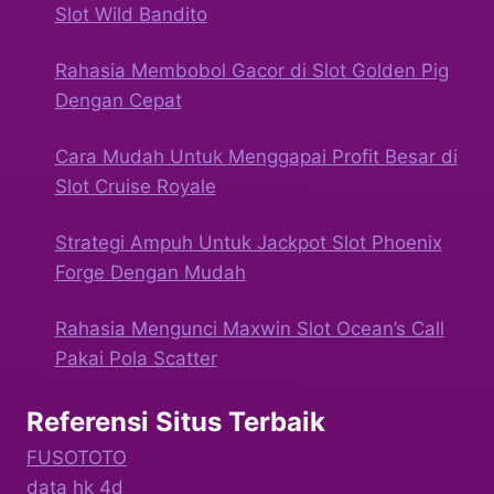
Slot Wild Bandito
Rahasia Membobol Gacor di Slot Golden Pig
Dengan Cepat
Cara Mudah Untuk Menggapai Profit Besar di
Slot Cruise Royale
Strategi Ampuh Untuk Jackpot Slot Phoenix
Forge Dengan Mudah
Rahasia Mengunci Maxwin Slot Ocean’s Call
Pakai Pola Scatter
Referensi Situs Terbaik
FUSOTOTO
data hk 4d