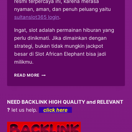
resmi terpercaya ini, karena merasa
nyaman, aman, dan penuh peluang yaitu
sultanslot365 login
.
Ingat, slot adalah permainan hiburan yang
perlu dinikmati. Jika dimainkan dengan
strategi, bukan tidak mungkin jackpot
besar di Slot African Elephant bisa jadi
milikmu.
BOCORAN
READ MORE
TIPS
MERAIH
JACKPOT
BESAR
NEED BACKLINK HIGH QUALITY and RELEVANT
DI
?
let us help.
click here
SLOT
AFRICAN
ELEPHANT