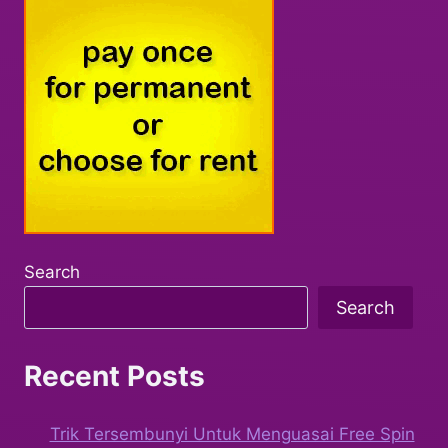
Search
Search
Recent Posts
Trik Tersembunyi Untuk Menguasai Free Spin