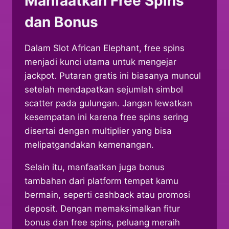
Manfaatkan Free Spins
dan Bonus
Dalam Slot African Elephant, free spins
menjadi kunci utama untuk mengejar
jackpot. Putaran gratis ini biasanya muncul
setelah mendapatkan sejumlah simbol
scatter pada gulungan. Jangan lewatkan
kesempatan ini karena free spins sering
disertai dengan multiplier yang bisa
melipatgandakan kemenangan.
Selain itu, manfaatkan juga bonus
tambahan dari platform tempat kamu
bermain, seperti cashback atau promosi
deposit. Dengan memaksimalkan fitur
bonus dan free spins, peluang meraih