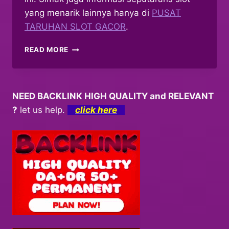
yang menarik lainnya hanya di
PUSAT
TARUHAN SLOT GACOR
.
STRATEGI
READ MORE
JITU
RAIH
MAXWIN
AMAZING
NEED BACKLINK HIGH QUALITY and RELEVANT
MONEY
?
let us help.
click here
MACHINE
BAGI
PEMULA