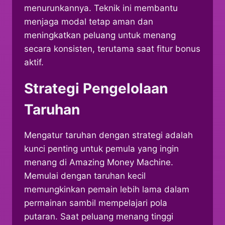
menurunkannya. Teknik ini membantu
menjaga modal tetap aman dan
meningkatkan peluang untuk menang
secara konsisten, terutama saat fitur bonus
aktif.
Strategi Pengelolaan
Taruhan
Mengatur taruhan dengan strategi adalah
kunci penting untuk pemula yang ingin
menang di Amazing Money Machine.
Memulai dengan taruhan kecil
memungkinkan pemain lebih lama dalam
permainan sambil mempelajari pola
putaran. Saat peluang menang tinggi