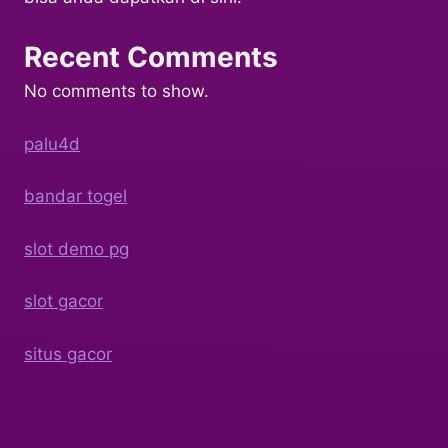
Recent Comments
No comments to show.
palu4d
bandar togel
slot demo pg
slot gacor
situs gacor