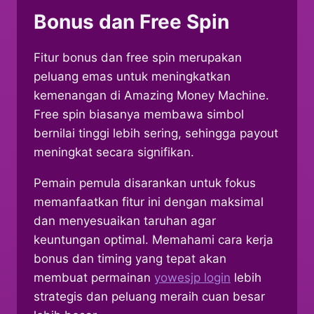
Bonus dan Free Spin
Fitur bonus dan free spin merupakan
peluang emas untuk meningkatkan
kemenangan di Amazing Money Machine.
Free spin biasanya membawa simbol
bernilai tinggi lebih sering, sehingga payout
meningkat secara signifikan.
Pemain pemula disarankan untuk fokus
memanfaatkan fitur ini dengan maksimal
dan menyesuaikan taruhan agar
keuntungan optimal. Memahami cara kerja
bonus dan timing yang tepat akan
membuat permainan
yowesjp login
lebih
strategis dan peluang meraih cuan besar