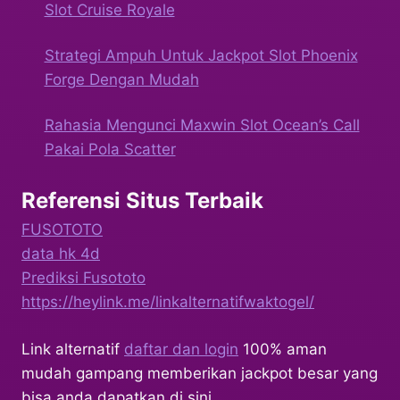
Slot Cruise Royale
Strategi Ampuh Untuk Jackpot Slot Phoenix
Forge Dengan Mudah
Rahasia Mengunci Maxwin Slot Ocean’s Call
Pakai Pola Scatter
Referensi Situs Terbaik
FUSOTOTO
data hk 4d
Prediksi Fusototo
https://heylink.me/linkalternatifwaktogel/
Link alternatif
daftar dan login
100% aman
mudah gampang memberikan jackpot besar yang
bisa anda dapatkan di sini.