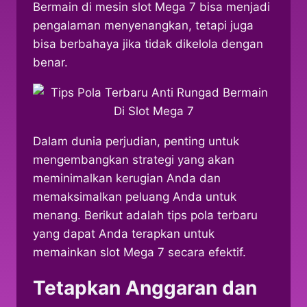
Bermain di mesin slot Mega 7 bisa menjadi
pengalaman menyenangkan, tetapi juga
bisa berbahaya jika tidak dikelola dengan
benar.
Dalam dunia perjudian, penting untuk
mengembangkan strategi yang akan
meminimalkan kerugian Anda dan
memaksimalkan peluang Anda untuk
menang. Berikut adalah tips pola terbaru
yang dapat Anda terapkan untuk
memainkan slot Mega 7 secara efektif.
Tetapkan Anggaran dan