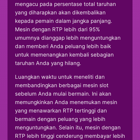
mengacu pada persentase total taruhan
yang diharapkan akan dikembalikan
kepada pemain dalam jangka panjang.
Mesin dengan RTP lebih dari 95%
umumnya dianggap lebih menguntungkan
dan memberi Anda peluang lebih baik
untuk memenangkan kembali sebagian
taruhan Anda yang hilang.
Luangkan waktu untuk meneliti dan
membandingkan berbagai mesin slot
sebelum Anda mulai bermain. Ini akan
memungkinkan Anda menemukan mesin
yang menawarkan RTP tertinggi dan
bermain dengan peluang yang lebih
menguntungkan. Selain itu, mesin dengan
RTP lebih tinggi cenderung membayar lebih