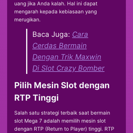
uang jika Anda kalah. Hal ini dapat
mengarah kepada kebiasaan yang
merugikan.
Baca Juga:
Cara
Cerdas Bermain
Dengan Trik Maxwin
Di Slot Crazy Bomber
Pilih Mesin Slot dengan
RTP Tinggi
Salah satu strategi terbaik saat bermain
slot Mega 7 adalah memilih mesin slot
dengan RTP (Return to Player) tinggi. RTP