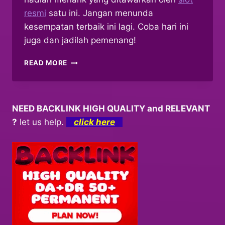
resmi
satu ini. Jangan menunda
kesempatan terbaik ini lagi. Coba hari ini
juga dan jadilah pemenang!
TIPS
READ MORE
POLA
TERBARU
ANTI
RUNGAD
NEED BACKLINK HIGH QUALITY and RELEVANT
BERMAIN
?
let us help.
click here
DI
SLOT
MEGA
7