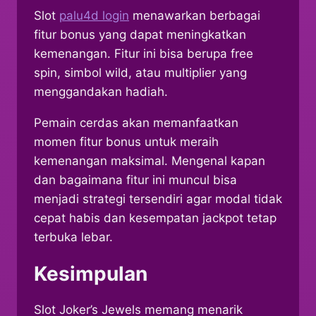
Slot
palu4d login
menawarkan berbagai
fitur bonus yang dapat meningkatkan
kemenangan. Fitur ini bisa berupa free
spin, simbol wild, atau multiplier yang
menggandakan hadiah.
Pemain cerdas akan memanfaatkan
momen fitur bonus untuk meraih
kemenangan maksimal. Mengenal kapan
dan bagaimana fitur ini muncul bisa
menjadi strategi tersendiri agar modal tidak
cepat habis dan kesempatan jackpot tetap
terbuka lebar.
Kesimpulan
Slot Joker’s Jewels memang menarik