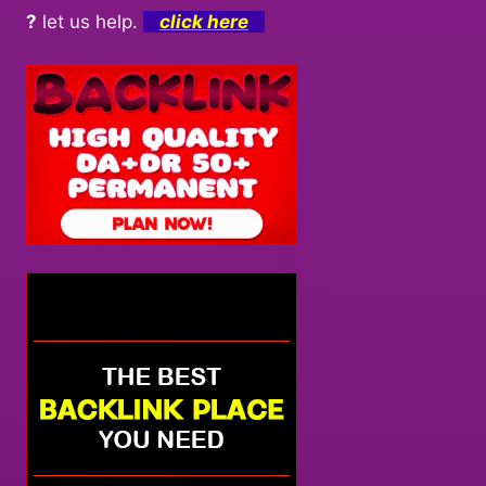
BERMAIN
?
let us help.
click here
SLOT
JOKER’S
JEWELS