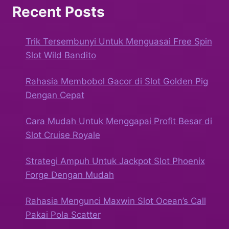
Recent Posts
Trik Tersembunyi Untuk Menguasai Free Spin
Slot Wild Bandito
Rahasia Membobol Gacor di Slot Golden Pig
Dengan Cepat
Cara Mudah Untuk Menggapai Profit Besar di
Slot Cruise Royale
Strategi Ampuh Untuk Jackpot Slot Phoenix
Forge Dengan Mudah
Rahasia Mengunci Maxwin Slot Ocean’s Call
Pakai Pola Scatter