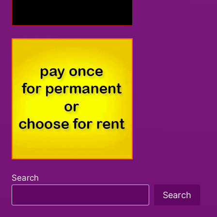
Search
Search