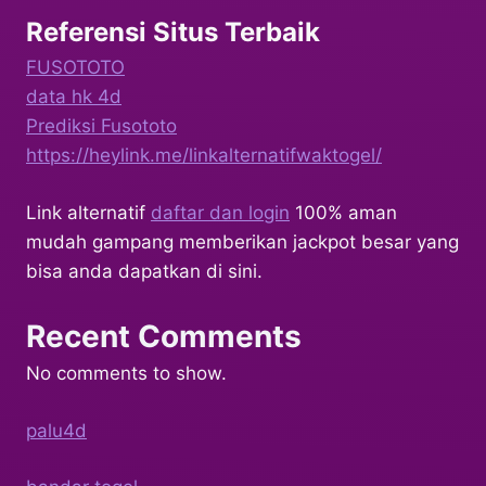
Referensi Situs Terbaik
FUSOTOTO
data hk 4d
Prediksi Fusototo
https://heylink.me/linkalternatifwaktogel/
Link alternatif
daftar dan login
100% aman
mudah gampang memberikan jackpot besar yang
bisa anda dapatkan di sini.
Recent Comments
No comments to show.
palu4d