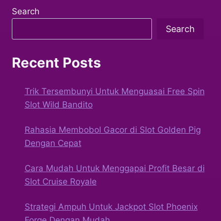
Search
Search
Recent Posts
Trik Tersembunyi Untuk Menguasai Free Spin
Slot Wild Bandito
Rahasia Membobol Gacor di Slot Golden Pig
Dengan Cepat
Cara Mudah Untuk Menggapai Profit Besar di
Slot Cruise Royale
Strategi Ampuh Untuk Jackpot Slot Phoenix
Forge Dengan Mudah