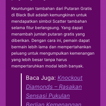
Keuntungan tambahan dari Putaran Gratis
di Black Bull adalah kemungkinan untuk
mendapatkan simbol Scatter tambahan
selama fitur berlangsung. Yang dapat
menambah jumlah putaran gratis yang
diberikan. Dengan cara ini, pemain dapat
bermain lebih lama dan mempertahankan
peluang untuk mengumpulkan kemenangan
yang lebih besar tanpa harus
mempertaruhkan modal lebih banyak.
Baca Juga:
Knockout
Diamonds – Rasakan
Sensasi Pukulan
Berlian Kemenangan