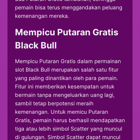
pemain bisa terus menggandakan peluang
kemenangan mereka.
Mempicu Putaran Gratis
Black Bull
Mempicu Putaran Gratis dalam permainan
slot Black Bull merupakan salah satu fitur
yang paling dinantikan oleh para pemain.
Fitur ini memberikan kesempatan untuk
bermain tanpa mengeluarkan uang lagi,
sambil tetap berpotensi meraih
kemenangan. Untuk memicu Putaran
Gratis, pemain harus berhasil mendapatkan
tiga atau lebih simbol Scatter yang muncul
di gulungan. Simbol Scatter dapat muncul