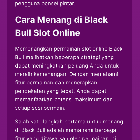
pengguna ponsel pintar.
Cara Menang di Black
Bull Slot Online
Memenangkan permainan slot online Black
Bull melibatkan beberapa strategi yang
dapat meningkatkan peluang Anda untuk
meraih kemenangan. Dengan memahami
fitur permainan dan menerapkan
pendekatan yang tepat, Anda dapat
memanfaatkan potensi maksimum dari
setiap sesi bermain.
Salah satu langkah pertama untuk menang
di Black Bull adalah memahami berbagai
fitur yang ditawarkan oleh permainan ini.