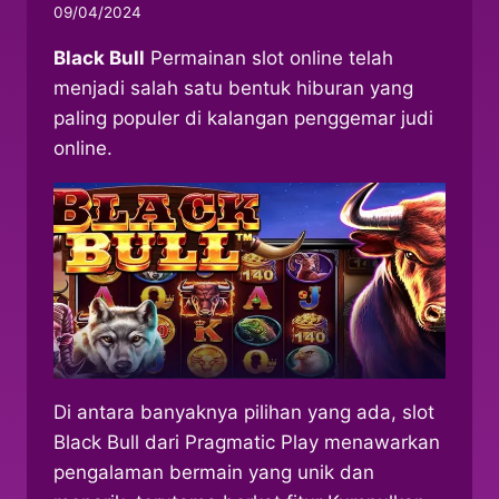
09/04/2024
Black Bull
Permainan slot online telah
menjadi salah satu bentuk hiburan yang
paling populer di kalangan penggemar judi
online.
Di antara banyaknya pilihan yang ada, slot
Black Bull dari Pragmatic Play menawarkan
pengalaman bermain yang unik dan