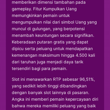
memberikan dimensi tambahan pada
gameplay. Fitur Kumpulkan Uang
memungkinkan pemain untuk
mengumpulkan nilai dari simbol Uang yang
muncul di gulungan, yang berpotensi
menambah keuntungan secara signifikan.
Keberadaan putaran gratis yang dapat
dipicu serta peluang untuk mendapatkan
kemenangan maksimum hingga 4.500 kali
dari taruhan juga menjadi daya tarik
tersendiri bagi para pemain.
Slot ini menawarkan RTP sebesar 96,51%,
yang sedikit lebih tinggi dibandingkan
dengan banyak slot lainnya di pasaran.
Angka ini memberi pemain kepercayaan diri
bahwa mereka memiliki peluang yang baik