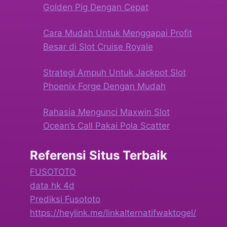
Golden Pig Dengan Cepat
Cara Mudah Untuk Menggapai Profit
Besar di Slot Cruise Royale
Strategi Ampuh Untuk Jackpot Slot
Phoenix Forge Dengan Mudah
Rahasia Mengunci Maxwin Slot
Ocean’s Call Pakai Pola Scatter
Referensi Situs Terbaik
FUSOTOTO
data hk 4d
Prediksi Fusototo
https://heylink.me/linkalternatifwaktogel/