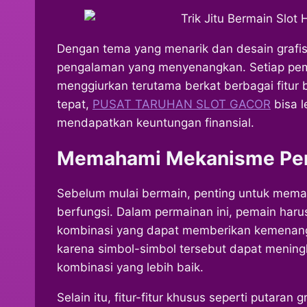
Dengan tema yang menarik dan desain grafi
pengalaman yang menyenangkan. Setiap pem
menggiurkan terutama berkat berbagai fitur
tepat,
PUSAT TARUHAN SLOT GACOR
bisa l
mendapatkan keuntungan finansial.
Memahami Mekanisme Pe
Sebelum mulai bermain, penting untuk mem
berfungsi. Dalam permainan ini, pemain har
kombinasi yang dapat memberikan kemenangan.
karena simbol-simbol tersebut dapat menin
kombinasi yang lebih baik.
Selain itu, fitur-fitur khusus seperti putara