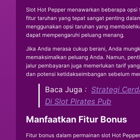
Slot Hot Pepper menawarkan beberapa opsi t
fitur taruhan yang tepat sangat penting dal
menggunakan opsi taruhan yang membolehka
dapat mempengaruhi peluang menang.
Jika Anda merasa cukup berani, Anda mungk
memaksimalkan peluang Anda. Namun, penti
jalur pembayaran juga memerlukan tarif yang 
dan potensi ketidakseimbangan sebelum me
Baca Juga
:
Strategi Cer
Di Slot Pirates Pub
Manfaatkan Fitur Bonus
Fitur bonus dalam permainan slot Hot Pepp