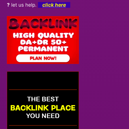
?
let us help.
click here
JACKPOT