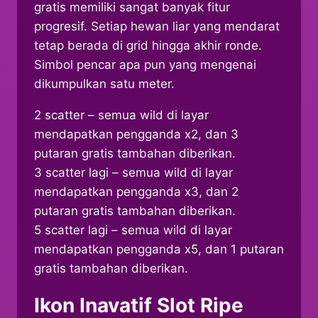
gratis memiliki sangat banyak fitur
progresif. Setiap hewan liar yang mendarat
tetap berada di grid hingga akhir ronde.
Simbol pencar apa pun yang mengenai
dikumpulkan satu meter.
2 scatter – semua wild di layar
mendapatkan pengganda x2, dan 3
putaran gratis tambahan diberikan.
3 scatter lagi – semua wild di layar
mendapatkan pengganda x3, dan 2
putaran gratis tambahan diberikan.
5 scatter lagi – semua wild di layar
mendapatkan pengganda x5, dan 1 putaran
gratis tambahan diberikan.
Ikon Inavatif Slot Ripe