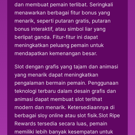
dan membuat pemain terlibat. Seringkali
menawarkan berbagai fitur bonus yang
menarik, seperti putaran gratis, putaran
bonus interaktif, atau simbol liar yang
berlipat ganda. Fitur-fitur ini dapat
meningkatkan peluang pemain untuk
mendapatkan kemenangan besar.
Slot dengan grafis yang tajam dan animasi
yang menarik dapat meningkatkan
pengalaman bermain pemain. Penggunaan
teknologi terbaru dalam desain grafis dan
animasi dapat membuat slot terlihat
modern dan menarik. Ketersediaannya di
berbagai sloy online atau slot fisik.Slot Ripe
Rewards tersedia secara luas, pemain
memiliki lebih banyak kesempatan untuk