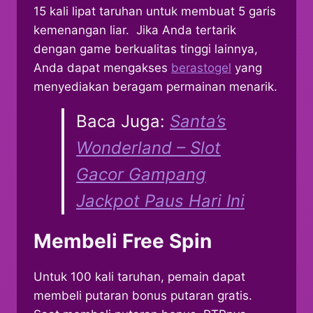
15 kali lipat taruhan untuk membuat 5 garis
kemenangan liar. Jika Anda tertarik
dengan game berkualitas tinggi lainnya,
Anda dapat mengakses
berastogel
yang
menyediakan beragam permainan menarik.
Baca Juga:
Santa’s
Wonderland – Slot
Gacor Gampang
Jackpot Paus Hari Ini
Membeli Free Spin
Untuk 100 kali taruhan, pemain dapat
membeli putaran bonus putaran gratis.