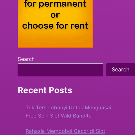
Search
Search
Recent Posts
Trik Tersembunyi Untuk Menguasai
Free Spin Slot Wild Bandito
Rahasia Membobol Gacor di Slot