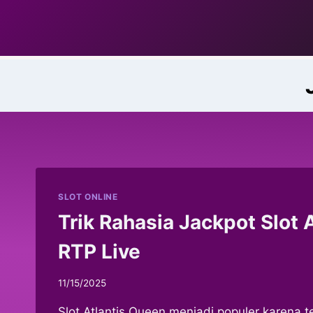
Skip
to
content
SLOT ONLINE
Trik Rahasia Jackpot Slot
RTP Live
11/15/2025
Slot Atlantis Queen menjadi populer karena 