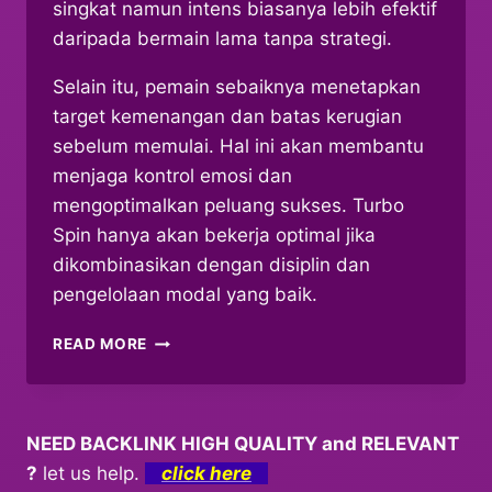
singkat namun intens biasanya lebih efektif
daripada bermain lama tanpa strategi.
Selain itu, pemain sebaiknya menetapkan
target kemenangan dan batas kerugian
sebelum memulai. Hal ini akan membantu
menjaga kontrol emosi dan
mengoptimalkan peluang sukses. Turbo
Spin hanya akan bekerja optimal jika
dikombinasikan dengan disiplin dan
pengelolaan modal yang baik.
TRIK
READ MORE
TURBO
SPIN
MENUJU
HADIAH
NEED BACKLINK HIGH QUALITY and RELEVANT
BESAR
?
let us help.
click here
DI