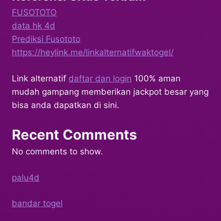
FUSOTOTO
data hk 4d
Prediksi Fusototo
https://heylink.me/linkalternatifwaktogel/
Link alternatif
daftar dan login
100% aman
mudah gampang memberikan jackpot besar yang
bisa anda dapatkan di sini.
Recent Comments
No comments to show.
palu4d
bandar togel