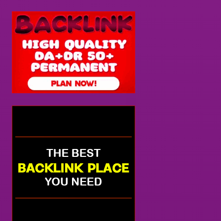
SLOT
PHARAOH’S
TREASURE