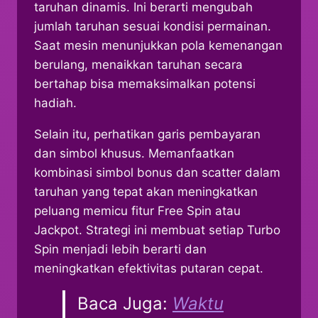
taruhan dinamis. Ini berarti mengubah
jumlah taruhan sesuai kondisi permainan.
Saat mesin menunjukkan pola kemenangan
berulang, menaikkan taruhan secara
bertahap bisa memaksimalkan potensi
hadiah.
Selain itu, perhatikan garis pembayaran
dan simbol khusus. Memanfaatkan
kombinasi simbol bonus dan scatter dalam
taruhan yang tepat akan meningkatkan
peluang memicu fitur Free Spin atau
Jackpot. Strategi ini membuat setiap Turbo
Spin menjadi lebih berarti dan
meningkatkan efektivitas putaran cepat.
Baca Juga:
Waktu