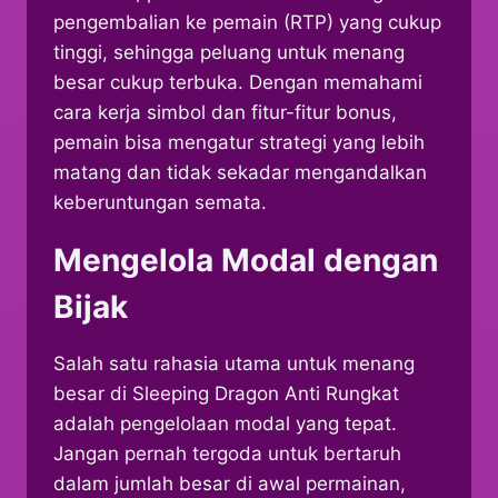
pengembalian ke pemain (RTP) yang cukup
tinggi, sehingga peluang untuk menang
besar cukup terbuka. Dengan memahami
cara kerja simbol dan fitur-fitur bonus,
pemain bisa mengatur strategi yang lebih
matang dan tidak sekadar mengandalkan
keberuntungan semata.
Mengelola Modal dengan
Bijak
Salah satu rahasia utama untuk menang
besar di Sleeping Dragon Anti Rungkat
adalah pengelolaan modal yang tepat.
Jangan pernah tergoda untuk bertaruh
dalam jumlah besar di awal permainan,