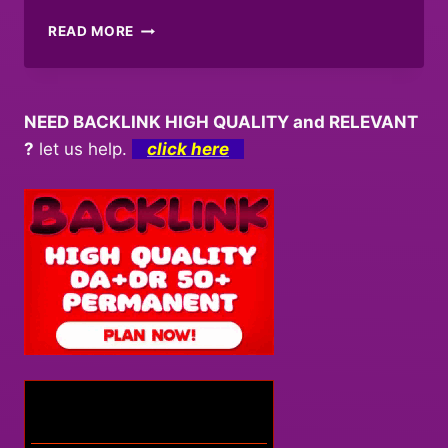
PANDUAN
READ MORE
RAHASIA
MENANG
BESAR
DI
NEED BACKLINK HIGH QUALITY and RELEVANT
SLEEPING
?
let us help.
click here
DRAGON
ANTI
RUNGKAT