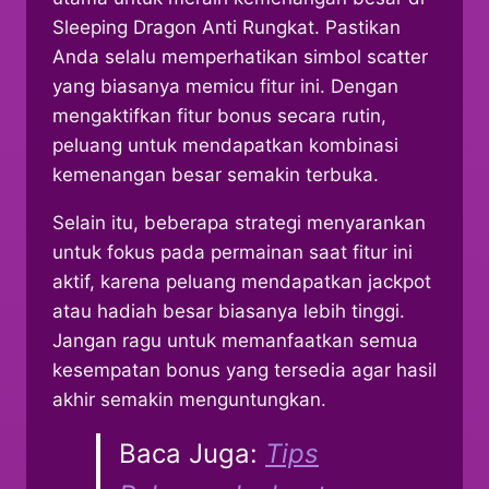
Sleeping Dragon Anti Rungkat. Pastikan
Anda selalu memperhatikan simbol scatter
yang biasanya memicu fitur ini. Dengan
mengaktifkan fitur bonus secara rutin,
peluang untuk mendapatkan kombinasi
kemenangan besar semakin terbuka.
Selain itu, beberapa strategi menyarankan
untuk fokus pada permainan saat fitur ini
aktif, karena peluang mendapatkan jackpot
atau hadiah besar biasanya lebih tinggi.
Jangan ragu untuk memanfaatkan semua
kesempatan bonus yang tersedia agar hasil
akhir semakin menguntungkan.
Baca Juga:
Tips