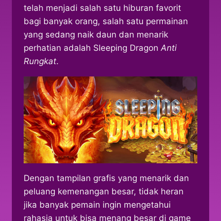
telah menjadi salah satu hiburan favorit
bagi banyak orang, salah satu permainan
yang sedang naik daun dan menarik
perhatian adalah Sleeping Dragon
Anti
Rungkat
.
Dengan tampilan grafis yang menarik dan
peluang kemenangan besar, tidak heran
jika banyak pemain ingin mengetahui
rahasia untuk bisa menang besar di game