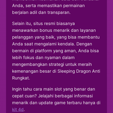
Anda, serta memastikan permainan
berjalan adil dan transparan.
Selain itu, situs resmi biasanya
menawarkan bonus menarik dan layanan
pelanggan yang baik, yang bisa membantu
Anda saat mengalami kendala. Dengan
bermain di platform yang aman, Anda bisa
lebih fokus dan nyaman dalam
mengembangkan strategi untuk meraih
kemenangan besar di Sleeping Dragon Anti
Rungkat.
Ingin tahu cara main slot yang benar dan
cepat cuan? Jelajahi berbagai informasi
menarik dan update game terbaru hanya di
kit 4d
.