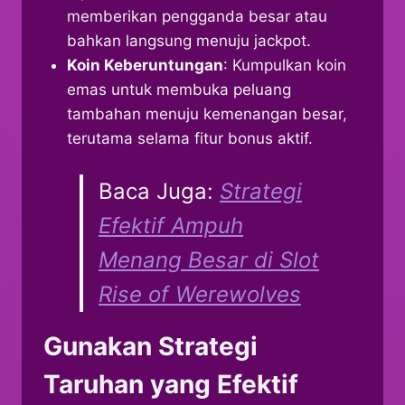
memberikan pengganda besar atau
bahkan langsung menuju jackpot.
Koin Keberuntungan
: Kumpulkan koin
emas untuk membuka peluang
tambahan menuju kemenangan besar,
terutama selama fitur bonus aktif.
Baca Juga:
Strategi
Efektif Ampuh
Menang Besar di Slot
Rise of Werewolves
Gunakan Strategi
Taruhan yang Efektif