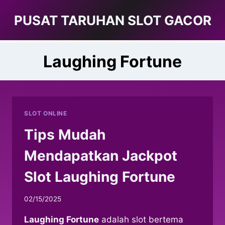
Skip
PUSAT TARUHAN SLOT GACOR
to
content
Laughing Fortune
SLOT ONLINE
Tips Mudah
Mendapatkan Jackpot
Slot Laughing Fortune
02/15/2025
Laughing Fortune
adalah slot bertema