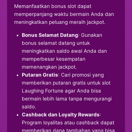
Memanfaatkan bonus slot dapat
memperpanjang waktu bermain Anda dan
meningkatkan peluang meraih jackpot.
Bonus Selamat Datang
: Gunakan
bonus selamat datang untuk
meningkatkan saldo awal Anda dan
memperbesar kesempatan
memenangkan jackpot.
Putaran Gratis
: Cari promosi yang
memberikan putaran gratis untuk slot
Laughing Fortune agar Anda bisa
bermain lebih lama tanpa mengurangi
saldo.
Cashback dan Loyalty Rewards
:
Program loyalitas atau cashback dapat
memberikan dana tambahan yang bisa