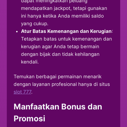
dapat meningkatkan peluang
mendapatkan jackpot, tetapi gunakan
ini hanya ketika Anda memiliki saldo
yang cukup.
Atur Batas Kemenangan dan Kerugian
:
Tetapkan batas untuk kemenangan dan
kerugian agar Anda tetap bermain
dengan bijak dan tidak kehilangan
kendali.
Temukan berbagai permainan menarik
dengan layanan profesional hanya di situs
slot 777
.
Manfaatkan Bonus dan
Promosi