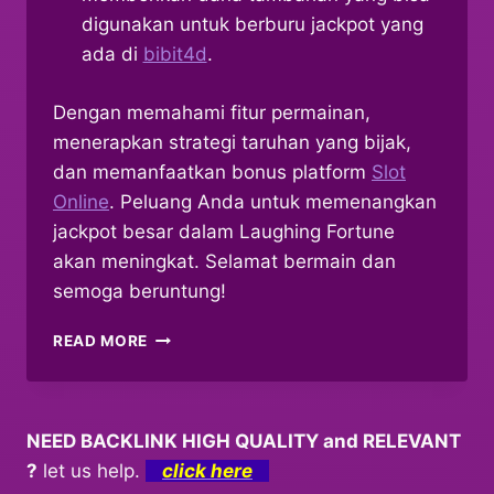
digunakan untuk berburu jackpot yang
ada di
bibit4d
.
Dengan memahami fitur permainan,
menerapkan strategi taruhan yang bijak,
dan memanfaatkan bonus platform
Slot
Online
. Peluang Anda untuk memenangkan
jackpot besar dalam Laughing Fortune
akan meningkat. Selamat bermain dan
semoga beruntung!
TIPS
READ MORE
MUDAH
MENDAPATKAN
JACKPOT
SLOT
NEED BACKLINK HIGH QUALITY and RELEVANT
LAUGHING
?
let us help.
click here
FORTUNE