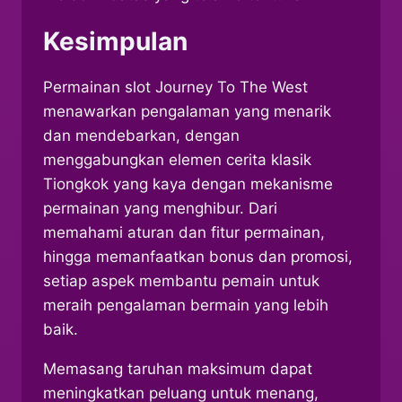
Kesimpulan
Permainan slot Journey To The West
menawarkan pengalaman yang menarik
dan mendebarkan, dengan
menggabungkan elemen cerita klasik
Tiongkok yang kaya dengan mekanisme
permainan yang menghibur. Dari
memahami aturan dan fitur permainan,
hingga memanfaatkan bonus dan promosi,
setiap aspek membantu pemain untuk
meraih pengalaman bermain yang lebih
baik.
Memasang taruhan maksimum dapat
meningkatkan peluang untuk menang,