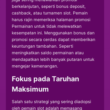
berkelanjutan, seperti bonus deposit,
cashback, atau turnamen slot. Pemain
harus rajin memeriksa halaman promosi
Permainan untuk tidak melewatkan
kesempatan ini. Menggunakan bonus dan
promosi secara cerdas dapat memberikan
keuntungan tambahan. Seperti
meningkatkan saldo permainan atau
mendapatkan lebih banyak putaran untuk
mengejar kemenangan.
Fokus pada Taruhan
Maksimum
Salah satu strategi yang sering diadopsi
oleh pemain slot adalah memasang