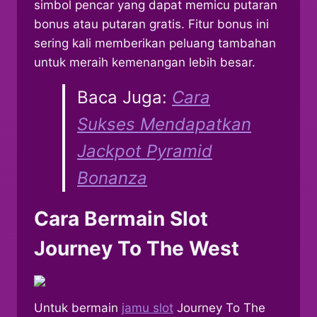
simbol pencar yang dapat memicu putaran
bonus atau putaran gratis. Fitur bonus ini
sering kali memberikan peluang tambahan
untuk meraih kemenangan lebih besar.
Baca Juga:
Cara
Sukses Mendapatkan
Jackpot Pyramid
Bonanza
Cara Bermain Slot
Journey To The West
Untuk bermain
jamu slot
Journey To The