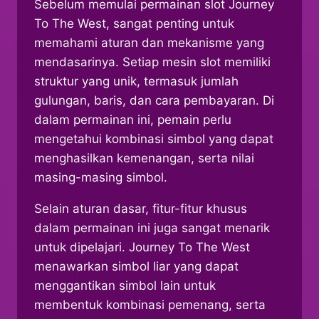
Sebelum memulai permainan slot Journey
To The West, sangat penting untuk
memahami aturan dan mekanisme yang
mendasarinya. Setiap mesin slot memiliki
struktur yang unik, termasuk jumlah
gulungan, baris, dan cara pembayaran. Di
dalam permainan ini, pemain perlu
mengetahui kombinasi simbol yang dapat
menghasilkan kemenangan, serta nilai
masing-masing simbol.
Selain aturan dasar, fitur-fitur khusus
dalam permainan ini juga sangat menarik
untuk dipelajari. Journey To The West
menawarkan simbol liar yang dapat
menggantikan simbol lain untuk
membentuk kombinasi pemenang, serta