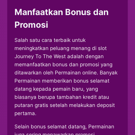
Manfaatkan Bonus dan
Promosi
Salah satu cara terbaik untuk
meningkatkan peluang menang di slot
Journey To The West adalah dengan
memanfaatkan bonus dan promosi yang
ditawarkan oleh Permainan online. Banyak
Permainan memberikan bonus selamat
datang kepada pemain baru, yang
biasanya berupa tambahan kredit atau
putaran gratis setelah melakukan deposit
pertama.
Selain bonus selamat datang, Permainan
juga sering menawarkan promosi