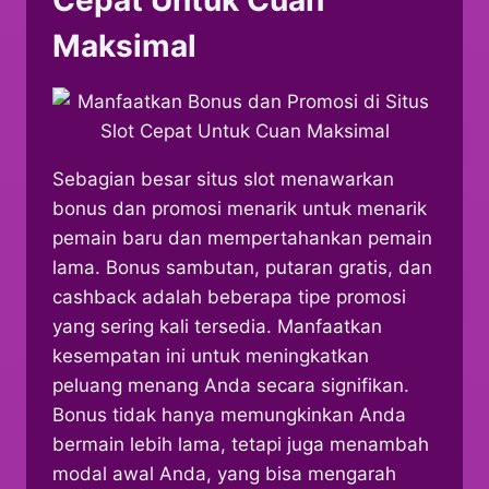
Cepat Untuk Cuan
Maksimal
Sebagian besar situs slot menawarkan
bonus dan promosi menarik untuk menarik
pemain baru dan mempertahankan pemain
lama. Bonus sambutan, putaran gratis, dan
cashback adalah beberapa tipe promosi
yang sering kali tersedia. Manfaatkan
kesempatan ini untuk meningkatkan
peluang menang Anda secara signifikan.
Bonus tidak hanya memungkinkan Anda
bermain lebih lama, tetapi juga menambah
modal awal Anda, yang bisa mengarah