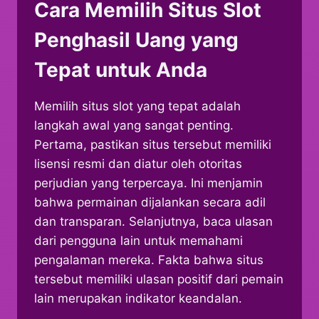
Cara Memilih Situs Slot
Penghasil Uang yang
Tepat untuk Anda
Memilih situs slot yang tepat adalah
langkah awal yang sangat penting.
Pertama, pastikan situs tersebut memiliki
lisensi resmi dan diatur oleh otoritas
perjudian yang terpercaya. Ini menjamin
bahwa permainan dijalankan secara adil
dan transparan. Selanjutnya, baca ulasan
dari pengguna lain untuk memahami
pengalaman mereka. Fakta bahwa situs
tersebut memiliki ulasan positif dari pemain
lain merupakan indikator keandalan.