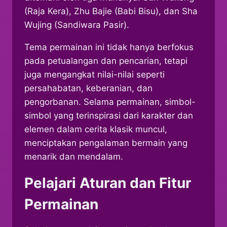
(Raja Kera), Zhu Bajie (Babi Bisu), dan Sha
Wujing (Sandiwara Pasir).
Tema permainan ini tidak hanya berfokus
pada petualangan dan pencarian, tetapi
juga mengangkat nilai-nilai seperti
persahabatan, keberanian, dan
pengorbanan. Selama permainan, simbol-
simbol yang terinspirasi dari karakter dan
elemen dalam cerita klasik muncul,
menciptakan pengalaman bermain yang
menarik dan mendalam.
Pelajari Aturan dan Fitur
Permainan