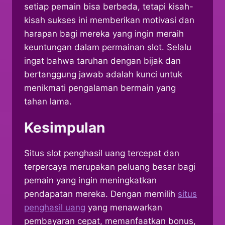
setiap pemain bisa berbeda, tetapi kisah-
kisah sukses ini memberikan motivasi dan
harapan bagi mereka yang ingin meraih
keuntungan dalam permainan slot. Selalu
ingat bahwa taruhan dengan bijak dan
bertanggung jawab adalah kunci untuk
menikmati pengalaman bermain yang
tahan lama.
Kesimpulan
​Situs slot penghasil uang tercepat dan
terpercaya merupakan peluang besar bagi
pemain yang ingin meningkatkan
pendapatan mereka.​ Dengan memilih
situs
penghasil uang
yang menawarkan
pembayaran cepat, memanfaatkan bonus,