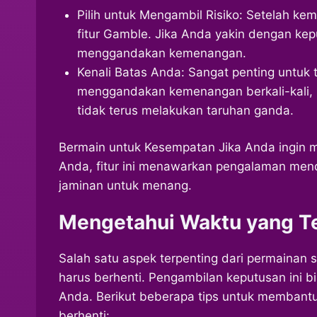
Pilih untuk Mengambil Risiko: Setelah k
fitur Gamble. Jika Anda yakin dengan ke
menggandakan kemenangan.
Kenali Batas Anda: Sangat penting untuk 
menggandakan kemenangan berkali-kali,
tidak terus melakukan taruhan ganda.
Bermain untuk Kesempatan Jika Anda ingin
Anda, fitur ini menawarkan pengalaman men
jaminan untuk menang.
Mengetahui Waktu yang Te
Salah satu aspek terpenting dari permainan 
harus berhenti. Pengambilan keputusan ini
Anda. Berikut beberapa tips untuk membant
berhenti: