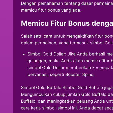
Dengan pemahaman tentang dasar permainan
memicu fitur bonus yang ada.
Memicu Fitur Bonus deng
Salah satu cara untuk mengaktifkan fitur bon
dalam permainan, yang termasuk simbol Gold 
Simbol Gold Dollar: Jika Anda berhasil me
gulungan, maka Anda akan memicu fitur bo
simbol Gold Dollar memberikan kesempat
bervariasi, seperti Booster Spins.
Simbol Gold Buffalo Simbol Gold Buffalo jug
Mengumpulkan cukup jumlah Gold Buffalo da
Buffalo, dan meningkatkan peluang Anda u
cara kerja simbol-simbol ini, Anda dapat se