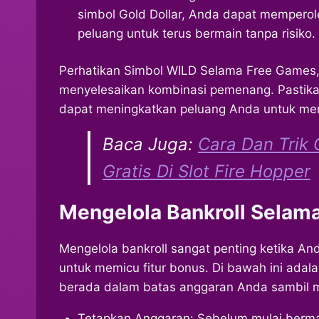
simbol Gold Dollar, Anda dapat memperol
peluang untuk terus bermain tanpa risiko.
Perhatikan Simbol WILD Selama Free Games
menyelesaikan kombinasi pemenang. Pastika
dapat meningkatkan peluang Anda untuk mena
Baca Juga:
Cara Dan Trik
Gratis Di Slot Fire Hopper
Mengelola Bankroll Selam
Mengelola bankroll sangat penting ketika A
untuk memicu fitur bonus. Di bawah ini ada
berada dalam batas anggaran Anda sambil 
Tetapkan Anggaran: Sebelum mulai berma