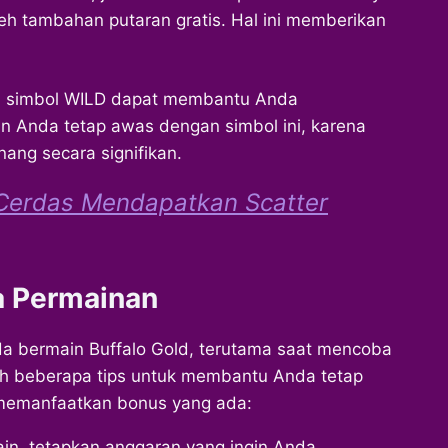
eh tambahan putaran gratis. Hal ini memberikan
, simbol WILD dapat membantu Anda
n Anda tetap awas dengan simbol ini, karena
ng secara signifikan.
 Cerdas Mendapatkan Scatter
a Permainan
nda bermain Buffalo Gold, terutama saat mencoba
lah beberapa tips untuk membantu Anda tetap
memanfaatkan bonus yang ada:
in, tetapkan anggaran yang ingin Anda