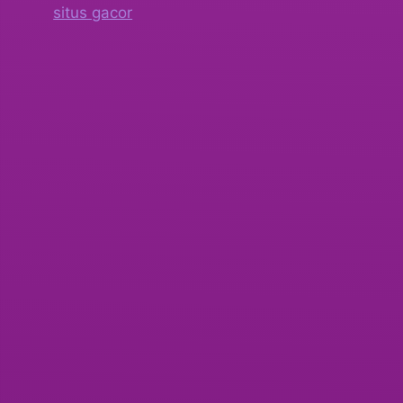
situs gacor