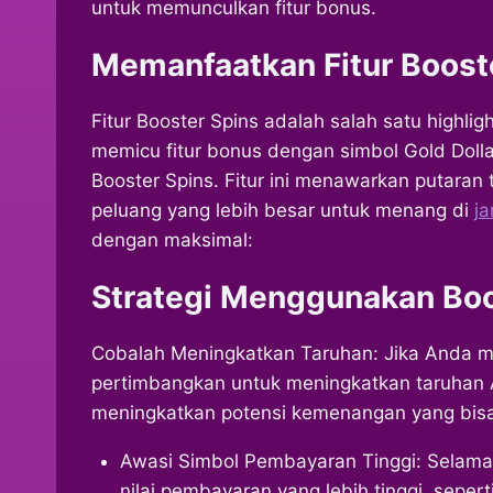
untuk memunculkan fitur bonus.
Memanfaatkan Fitur Boost
Fitur Booster Spins adalah salah satu highli
memicu fitur bonus dengan simbol Gold Doll
Booster Spins. Fitur ini menawarkan putar
peluang yang lebih besar untuk menang di
ja
dengan maksimal:
Strategi Menggunakan Boo
Cobalah Meningkatkan Taruhan: Jika Anda m
pertimbangkan untuk meningkatkan taruhan An
meningkatkan potensi kemenangan yang bisa 
Awasi Simbol Pembayaran Tinggi: Selama 
nilai pembayaran yang lebih tinggi, sepe