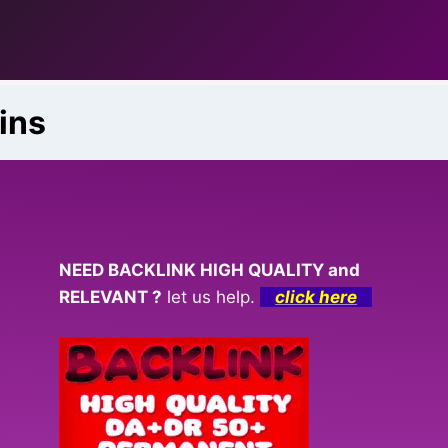
ins
NEED BACKLINK HIGH QUALITY and
RELEVANT ?
let us help.
click here