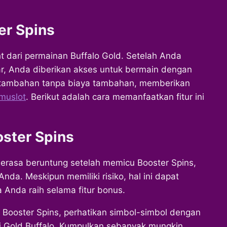
er Spins
ght dari permainan Buffalo Gold. Setelah Anda
ar, Anda diberikan akses untuk bermain dengan
an tambahan tanpa biaya tambahan, memberikan
muslot
. Berikut adalah cara memanfaatkan fitur ini
ster Spins
erasa beruntung setelah memicu Booster Spins,
da. Meskipun memiliki risiko, hal ini dapat
Anda raih selama fitur bonus.
Booster Spins, perhatikan simbol-simbol dengan
rti Gold Buffalo. Kumpulkan sebanyak mungkin