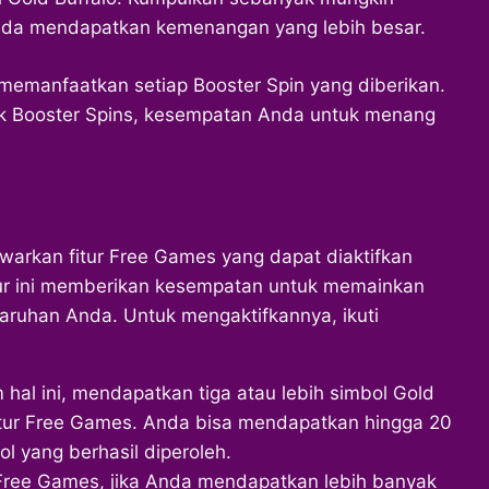
Anda mendapatkan kemenangan yang lebih besar.
emanfaatkan setiap Booster Spin yang diberikan.
ak Booster Spins, kesempatan Anda untuk menang
awarkan fitur Free Games yang dapat diaktifkan
tur ini memberikan kesempatan untuk memainkan
aruhan Anda. Untuk mengaktifkannya, ikuti
hal ini, mendapatkan tiga atau lebih simbol Gold
itur Free Games. Anda bisa mendapatkan hingga 20
 yang berhasil diperoleh.
ree Games, jika Anda mendapatkan lebih banyak