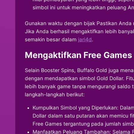
simbol ini untuk meningkatkan peluang 
Gunakan waktu dengan bijak Pastikan Anda m
Jika Anda berhasil mengaktifkan lebih bany
semakin besar dalam
jari4d
.
Mengaktifkan Free Games
Selain Booster Spins, Buffalo Gold juga men
dengan mendapatkan simbol Gold Dollar. Fi
lebih banyak game tanpa mengurangi saldo t
langkah-langkah berikut:
Kumpulkan Simbol yang Diperlukan: Dalam 
Dollar dalam satu putaran akan memicu f
Free Games tergantung pada jumlah simbol
Manfaatkan Peluang Tambahan: Selama F