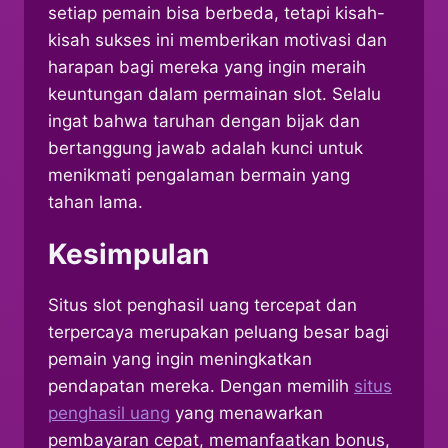
setiap pemain bisa berbeda, tetapi kisah-
kisah sukses ini memberikan motivasi dan
harapan bagi mereka yang ingin meraih
keuntungan dalam permainan slot. Selalu
ingat bahwa taruhan dengan bijak dan
bertanggung jawab adalah kunci untuk
menikmati pengalaman bermain yang
tahan lama.
Kesimpulan
​Situs slot penghasil uang tercepat dan
terpercaya merupakan peluang besar bagi
pemain yang ingin meningkatkan
pendapatan mereka.​ Dengan memilih
situs
penghasil uang
yang menawarkan
pembayaran cepat, memanfaatkan bonus,