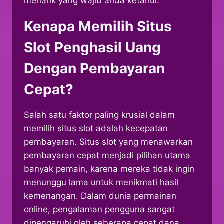
menarik yang wajib anda ketahui.
Kenapa Memilih Situs
Slot Penghasil Uang
Dengan Pembayaran
Cepat?
Salah satu faktor paling krusial dalam
memilih situs slot adalah kecepatan
pembayaran. Situs slot yang menawarkan
pembayaran cepat menjadi pilihan utama
banyak pemain, karena mereka tidak ingin
menunggu lama untuk menikmati hasil
kemenangan. Dalam dunia permainan
online, pengalaman pengguna sangat
dipengaruhi oleh seberapa cepat dana