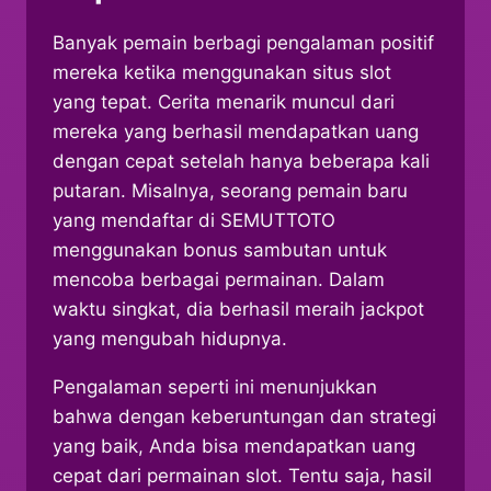
Banyak pemain berbagi pengalaman positif
mereka ketika menggunakan situs slot
yang tepat. Cerita menarik muncul dari
mereka yang berhasil mendapatkan uang
dengan cepat setelah hanya beberapa kali
putaran. Misalnya, seorang pemain baru
yang mendaftar di SEMUTTOTO
menggunakan bonus sambutan untuk
mencoba berbagai permainan. Dalam
waktu singkat, dia berhasil meraih jackpot
yang mengubah hidupnya.
Pengalaman seperti ini menunjukkan
bahwa dengan keberuntungan dan strategi
yang baik, Anda bisa mendapatkan uang
cepat dari permainan slot. Tentu saja, hasil