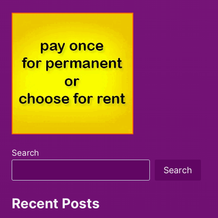
Search
Search
Recent Posts