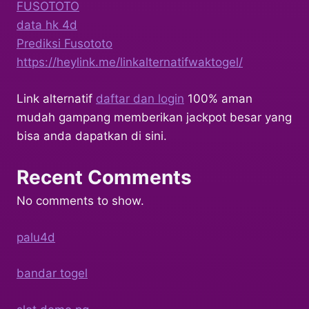
FUSOTOTO
data hk 4d
Prediksi Fusototo
https://heylink.me/linkalternatifwaktogel/
Link alternatif
daftar dan login
100% aman
mudah gampang memberikan jackpot besar yang
bisa anda dapatkan di sini.
Recent Comments
No comments to show.
palu4d
bandar togel