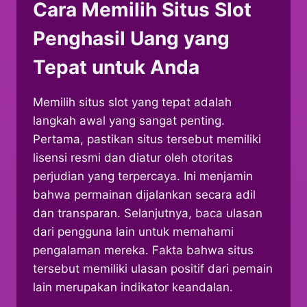
Cara Memilih Situs Slot
Penghasil Uang yang
Tepat untuk Anda
Memilih situs slot yang tepat adalah
langkah awal yang sangat penting.
Pertama, pastikan situs tersebut memiliki
lisensi resmi dan diatur oleh otoritas
perjudian yang terpercaya. Ini menjamin
bahwa permainan dijalankan secara adil
dan transparan. Selanjutnya, baca ulasan
dari pengguna lain untuk memahami
pengalaman mereka. Fakta bahwa situs
tersebut memiliki ulasan positif dari pemain
lain merupakan indikator keandalan.