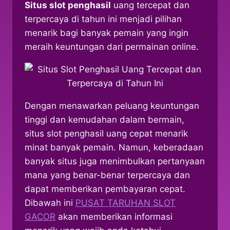
Situs slot penghasil
uang tercepat dan
terpercaya di tahun ini menjadi pilihan
menarik bagi banyak pemain yang ingin
meraih keuntungan dari permainan online.
Dengan menawarkan peluang keuntungan
tinggi dan kemudahan dalam bermain,
situs slot penghasil uang cepat menarik
minat banyak pemain. Namun, keberadaan
banyak situs juga menimbulkan pertanyaan
mana yang benar-benar terpercaya dan
dapat memberikan pembayaran cepat.
Dibawah ini
PUSAT TARUHAN SLOT
GACOR
akan memberikan informasi