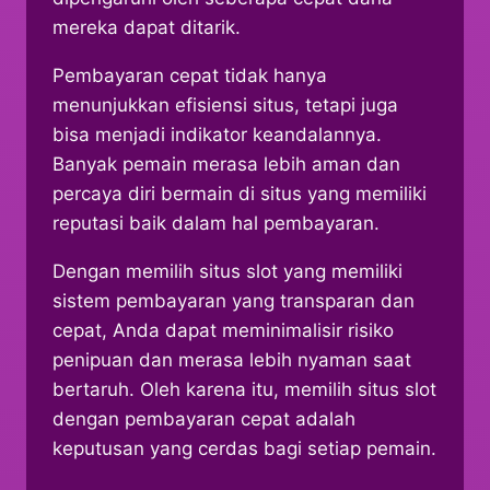
mereka dapat ditarik.
Pembayaran cepat tidak hanya
menunjukkan efisiensi situs, tetapi juga
bisa menjadi indikator keandalannya.
Banyak pemain merasa lebih aman dan
percaya diri bermain di situs yang memiliki
reputasi baik dalam hal pembayaran.
Dengan memilih situs slot yang memiliki
sistem pembayaran yang transparan dan
cepat, Anda dapat meminimalisir risiko
penipuan dan merasa lebih nyaman saat
bertaruh. Oleh karena itu, memilih situs slot
dengan pembayaran cepat adalah
keputusan yang cerdas bagi setiap pemain.