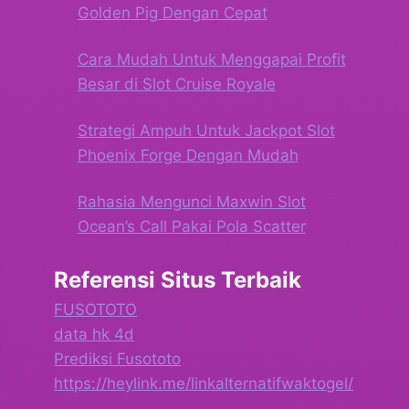
Golden Pig Dengan Cepat
Cara Mudah Untuk Menggapai Profit
Besar di Slot Cruise Royale
Strategi Ampuh Untuk Jackpot Slot
Phoenix Forge Dengan Mudah
Rahasia Mengunci Maxwin Slot
Ocean’s Call Pakai Pola Scatter
Referensi Situs Terbaik
FUSOTOTO
data hk 4d
Prediksi Fusototo
https://heylink.me/linkalternatifwaktogel/