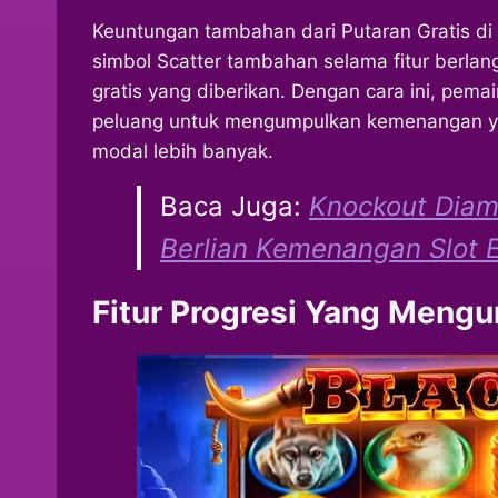
Keuntungan tambahan dari Putaran Gratis di
simbol Scatter tambahan selama fitur berl
gratis yang diberikan. Dengan cara ini, pe
peluang untuk mengumpulkan kemenangan ya
modal lebih banyak.
Baca Juga:
Knockout Diam
Berlian Kemenangan Slot 
Fitur Progresi Yang Meng