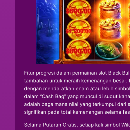
Fitur progresi dalam permainan slot Black B
tambahan untuk meraih kemenangan besar. K
dengan mendaratkan enam atau lebih simbol 
dalam “Cash Bag” yang muncul di sudut kanan
adalah bagaimana nilai yang terkumpul dar
signifikan pada total kemenangan selama fas
Selama Putaran Gratis, setiap kali simbol Wi