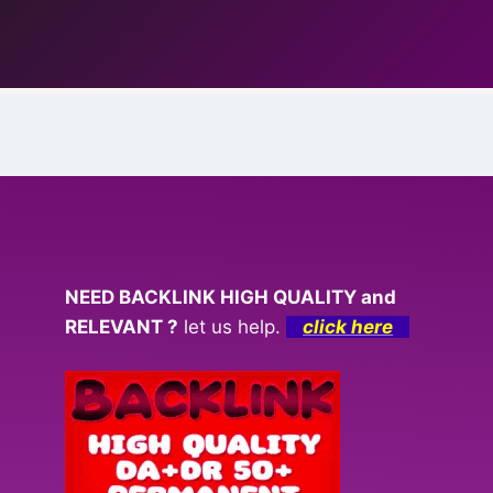
NEED BACKLINK HIGH QUALITY and
RELEVANT ?
let us help.
click here