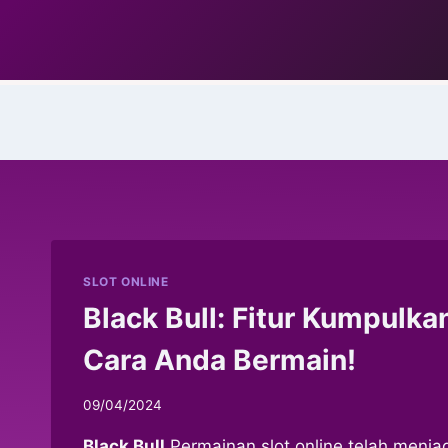
Skip
to
content
SLOT ONLINE
Black Bull: Fitur Kumpul
Cara Anda Bermain!
09/04/2024
Black Bull
Permainan slot online telah menjad