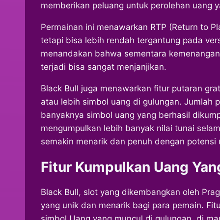
memberikan peluang untuk perolehan uang ya
Permainan ini menawarkan RTP (Return to Pla
tetapi bisa lebih rendah tergantung pada vers
menandakan bahwa sementara kemenangan mu
terjadi bisa sangat menjanjikan.
Black Bull juga menawarkan fitur putaran gr
atau lebih simbol uang di gulungan. Jumlah p
banyaknya simbol uang yang berhasil diku
mengumpulkan lebih banyak nilai tunai selama 
semakin menarik dan penuh dengan potensi
Fitur Kumpulkan Uang Yan
Black Bull, slot yang dikembangkan oleh Pr
yang unik dan menarik bagi para pemain. F
simbol Uang yang muncul di gulungan, di mana