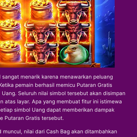
ull sangat menarik karena menawarkan peluang
etika pemain berhasil memicu Putaran Gratis
Uang. Seluruh nilai simbol tersebut akan disimpan
 atas layar. Apa yang membuat fitur ini istimewa
i setiap simbol Uang dapat memberikan dampak
e Putaran Gratis tersebut.
ld muncul, nilai dari Cash Bag akan ditambahkan