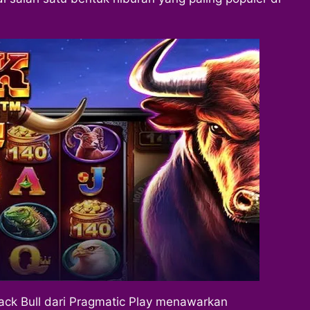
lack Bull dari Pragmatic Play menawarkan