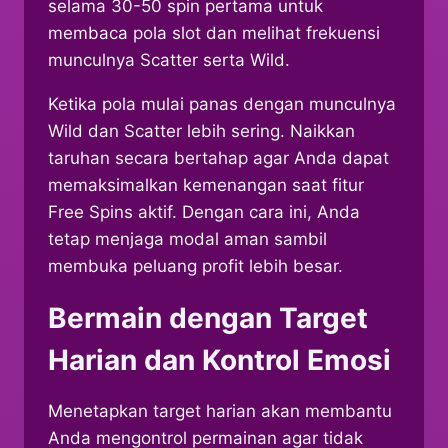
selama 30-50 spin pertama untuk
membaca pola slot dan melihat frekuensi
munculnya Scatter serta Wild.
Ketika pola mulai panas dengan munculnya
Wild dan Scatter lebih sering. Naikkan
taruhan secara bertahap agar Anda dapat
memaksimalkan kemenangan saat fitur
Free Spins aktif. Dengan cara ini, Anda
tetap menjaga modal aman sambil
membuka peluang profit lebih besar.
Bermain dengan Target
Harian dan Kontrol Emosi
Menetapkan target harian akan membantu
Anda mengontrol permainan agar tidak