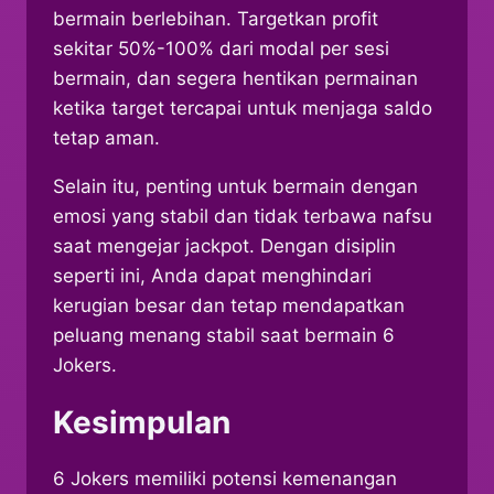
bermain berlebihan. Targetkan profit
sekitar 50%-100% dari modal per sesi
bermain, dan segera hentikan permainan
ketika target tercapai untuk menjaga saldo
tetap aman.
Selain itu, penting untuk bermain dengan
emosi yang stabil dan tidak terbawa nafsu
saat mengejar jackpot. Dengan disiplin
seperti ini, Anda dapat menghindari
kerugian besar dan tetap mendapatkan
peluang menang stabil saat bermain 6
Jokers.
Kesimpulan
6 Jokers memiliki potensi kemenangan