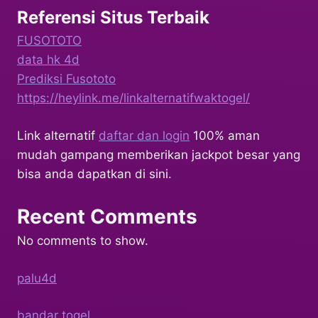
Referensi Situs Terbaik
FUSOTOTO
data hk 4d
Prediksi Fusototo
https://heylink.me/linkalternatifwaktogel/
Link alternatif
daftar dan login
100% aman
mudah gampang memberikan jackpot besar yang
bisa anda dapatkan di sini.
Recent Comments
No comments to show.
palu4d
bandar togel