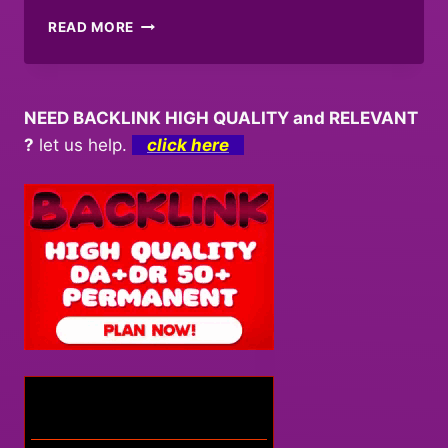
STRATEGI
READ MORE
JITU
MENANG
BESAR
DI
NEED BACKLINK HIGH QUALITY and RELEVANT
SLOT
?
let us help.
click here
THE
DOG
HOUSE