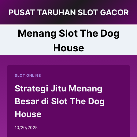
Skip
PUSAT TARUHAN SLOT GACOR
to
content
Menang Slot The Dog
House
SLOT ONLINE
Strategi Jitu Menang
Besar di Slot The Dog
House
10/20/2025