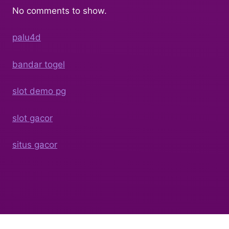
No comments to show.
palu4d
bandar togel
slot demo pg
slot gacor
situs gacor