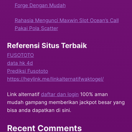
Forge Dengan Mudah
Rahasia Mengunci Maxwin Slot Ocean’s Call
Pakai Pola Scatter
Referensi Situs Terbaik
FUSOTOTO
data hk 4d
Prediksi Fusototo
https://heylink.me/linkalternatifwaktogel/
Link alternatif
daftar dan login
100% aman
mudah gampang memberikan jackpot besar yang
bisa anda dapatkan di sini.
Recent Comments