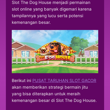
Slot The Dog House menjadi permainan
slot online yang banyak digemari karena
tampilannya yang lucu serta potensi
kemenangan besar.
Berikut ini
PUSAT TARUHAN SLOT GACOR
akan memberikan strategi bermain jitu
yang bisa diterapkan untuk meraih
kemenangan besar di Slot The Dog House.