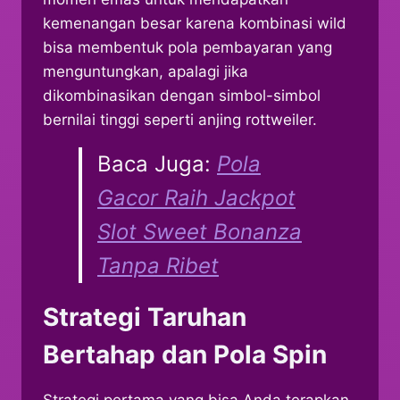
kemenangan besar karena kombinasi wild
bisa membentuk pola pembayaran yang
menguntungkan, apalagi jika
dikombinasikan dengan simbol-simbol
bernilai tinggi seperti anjing rottweiler.
Baca Juga:
Pola
Gacor Raih Jackpot
Slot Sweet Bonanza
Tanpa Ribet
Strategi Taruhan
Bertahap dan Pola Spin