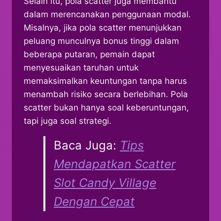
Selain itu, pola scatter juga membantu
dalam merencanakan penggunaan modal.
Misalnya, jika pola scatter menunjukkan
peluang munculnya bonus tinggi dalam
beberapa putaran, pemain dapat
menyesuaikan taruhan untuk
memaksimalkan keuntungan tanpa harus
menambah risiko secara berlebihan. Pola
scatter bukan hanya soal keberuntungan,
tapi juga soal strategi.
Baca Juga:
Tips
Mendapatkan Scatter
Slot Candy Village
Dengan Cepat