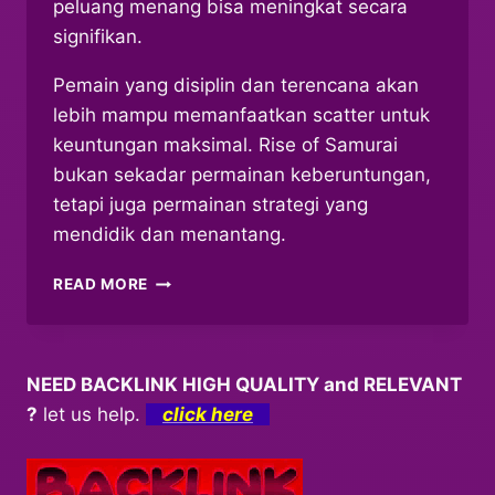
peluang menang bisa meningkat secara
signifikan.
Pemain yang disiplin dan terencana akan
lebih mampu memanfaatkan scatter untuk
keuntungan maksimal. Rise of Samurai
bukan sekadar permainan keberuntungan,
tetapi juga permainan strategi yang
mendidik dan menantang.
CARA
READ MORE
MENGATUR
POLA
UNTUK
JACKPOT
NEED BACKLINK HIGH QUALITY and RELEVANT
SLOT
?
let us help.
click here
RISE
OF
SAMURAI