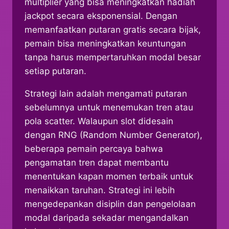
multiplier yang bisa meningkatkan hadiah
jackpot secara eksponensial. Dengan
memanfaatkan putaran gratis secara bijak,
pemain bisa meningkatkan keuntungan
tanpa harus mempertaruhkan modal besar
setiap putaran.
Strategi lain adalah mengamati putaran
sebelumnya untuk menemukan tren atau
pola scatter. Walaupun slot didesain
dengan RNG (Random Number Generator),
beberapa pemain percaya bahwa
pengamatan tren dapat membantu
menentukan kapan momen terbaik untuk
menaikkan taruhan. Strategi ini lebih
mengedepankan disiplin dan pengelolaan
modal daripada sekadar mengandalkan