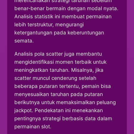
merencanakan strategi taruhan sebelum
benar-benar bermain dengan modal nyata.
Analisis statistik ini membuat permainan
lebih terstruktur, mengurangi
ketergantungan pada keberuntungan
semata.
Analisis pola scatter juga membantu
mengidentifikasi momen terbaik untuk
meningkatkan taruhan. Misalnya, jika
scatter muncul cenderung setelah
beberapa putaran tertentu, pemain bisa
menyesuaikan taruhan pada putaran
berikutnya untuk memaksimalkan peluang
jackpot. Pendekatan ini menekankan
pentingnya strategi berbasis data dalam
permainan slot.