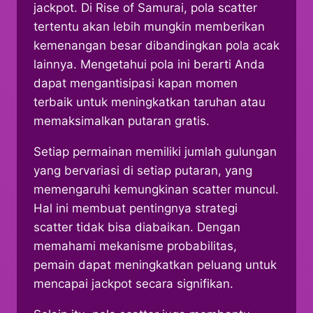
jackpot. Di Rise of Samurai, pola scatter
tertentu akan lebih mungkin memberikan
kemenangan besar dibandingkan pola acak
lainnya. Mengetahui pola ini berarti Anda
dapat mengantisipasi kapan momen
terbaik untuk meningkatkan taruhan atau
memaksimalkan putaran gratis.
Setiap permainan memiliki jumlah gulungan
yang bervariasi di setiap putaran, yang
memengaruhi kemungkinan scatter muncul.
Hal ini membuat pentingnya strategi
scatter tidak bisa diabaikan. Dengan
memahami mekanisme probabilitas,
pemain dapat meningkatkan peluang untuk
mencapai jackpot secara signifikan.