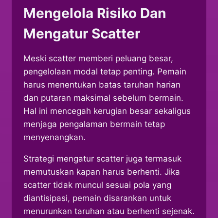
Mengelola Risiko Dan
Mengatur Scatter
Meski scatter memberi peluang besar,
pengelolaan modal tetap penting. Pemain
harus menentukan batas taruhan harian
dan putaran maksimal sebelum bermain.
Hal ini mencegah kerugian besar sekaligus
menjaga pengalaman bermain tetap
menyenangkan.
Strategi mengatur scatter juga termasuk
memutuskan kapan harus berhenti. Jika
scatter tidak muncul sesuai pola yang
diantisipasi, pemain disarankan untuk
menurunkan taruhan atau berhenti sejenak.