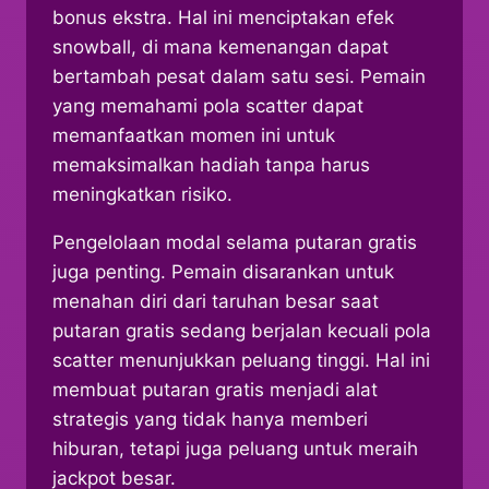
bonus ekstra. Hal ini menciptakan efek
snowball, di mana kemenangan dapat
bertambah pesat dalam satu sesi. Pemain
yang memahami pola scatter dapat
memanfaatkan momen ini untuk
memaksimalkan hadiah tanpa harus
meningkatkan risiko.
Pengelolaan modal selama putaran gratis
juga penting. Pemain disarankan untuk
menahan diri dari taruhan besar saat
putaran gratis sedang berjalan kecuali pola
scatter menunjukkan peluang tinggi. Hal ini
membuat putaran gratis menjadi alat
strategis yang tidak hanya memberi
hiburan, tetapi juga peluang untuk meraih
jackpot besar.