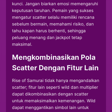
kunci. Jangan biarkan emosi memengaruhi
keputusan taruhan. Pemain yang sukses
mengatur scatter selalu memiliki rencana
sebelum bermain, memahami risiko, dan
tahu kapan harus berhenti, sehingga
peluang menang dan jackpot tetap
maksimal.
Mengkombinasikan Pola
Scatter Dengan Fitur Lain
Rise of Samurai tidak hanya mengandalkan
scatter; fitur lain seperti wild dan multiplier
dapat dikombinasikan dengan scatter
untuk memaksimalkan kemenangan. Wild
dapat menggantikan simbol lain untuk