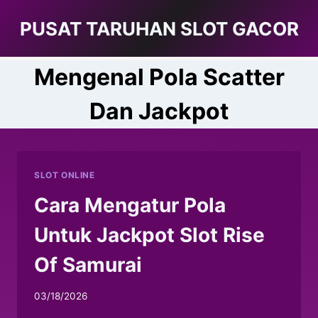
Skip
PUSAT TARUHAN SLOT GACOR
to
content
Mengenal Pola Scatter
Dan Jackpot
SLOT ONLINE
Cara Mengatur Pola
Untuk Jackpot Slot Rise
Of Samurai
03/18/2026