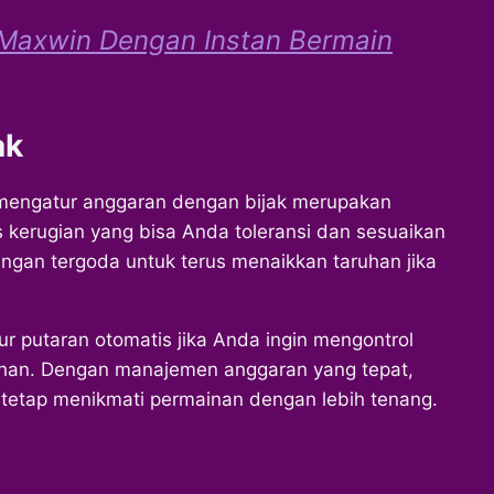
Maxwin Dengan Instan Bermain
ak
 mengatur anggaran dengan bijak merupakan
 kerugian yang bisa Anda toleransi dan sesuaikan
gan tergoda untuk terus menaikkan taruhan jika
ur putaran otomatis jika Anda ingin mengontrol
uhan. Dengan manajemen anggaran yang tepat,
tetap menikmati permainan dengan lebih tenang.