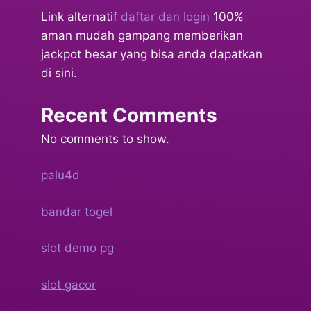
Link alternatif
daftar dan login
100%
aman mudah gampang memberikan
jackpot besar yang bisa anda dapatkan
di sini.
Recent Comments
No comments to show.
palu4d
bandar togel
slot demo pg
slot gacor