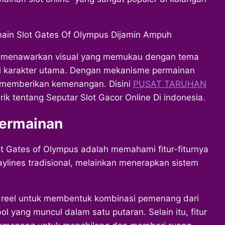
ni menawarkan visual yang memukau dengan tema
 karakter utama. Dengan mekanisme permainan
 memberikan kemenangan. Disini
PUSAT TARUHAN
 tentang Seputar Slot Gacor Online Di indonesia.
Permainan
t Gates of Olympus adalah memahami fitur-fiturnya
ylines tradisional, melainkan menerapkan sistem
.
i reel untuk membentuk kombinasi pemenang dari
l yang muncul dalam satu putaran. Selain itu, fitur