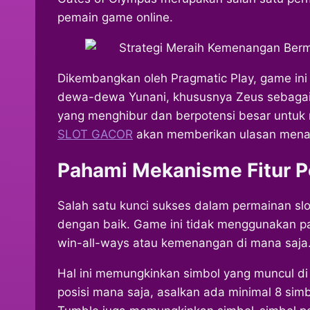
pemain game online.
Dikembangkan oleh Pragmatic Play, game i
dewa-dewa Yunani, khususnya Zeus sebagai
yang menghibur dan berpotensi besar untuk
SLOT GACOR
akan memberikan ulasan menarik
Pahami Mekanisme Fitur 
Salah satu kunci sukses dalam permainan slo
dengan baik. Game ini tidak menggunakan pa
win-all-ways atau kemenangan di mana saja
Hal ini memungkinkan simbol yang muncul d
posisi mana saja, asalkan ada minimal 8 simbo