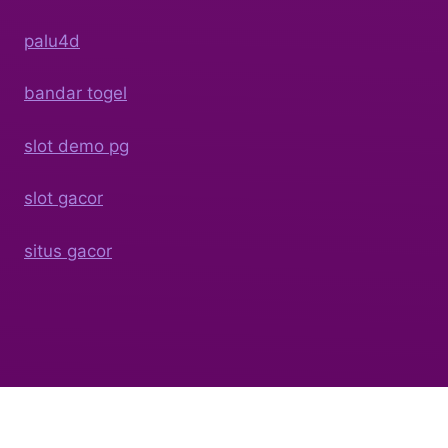
palu4d
bandar togel
slot demo pg
slot gacor
situs gacor
© 2026
PUSAT TARUHAN SLOT GACOR