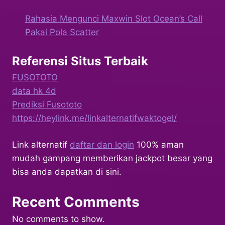
Rahasia Mengunci Maxwin Slot Ocean’s Call
Pakai Pola Scatter
Referensi Situs Terbaik
FUSOTOTO
data hk 4d
Prediksi Fusototo
https://heylink.me/linkalternatifwaktogel/
Link alternatif
daftar dan login
100% aman
mudah gampang memberikan jackpot besar yang
bisa anda dapatkan di sini.
Recent Comments
No comments to show.