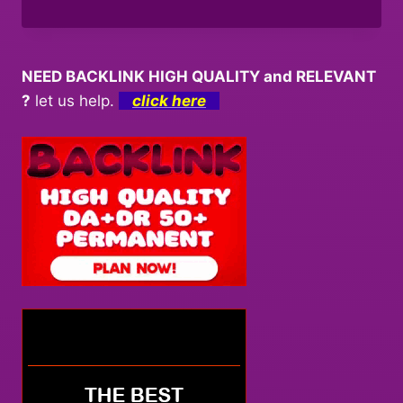
JACKPOT
TERBARU
DI
GAME
NEED BACKLINK HIGH QUALITY and RELEVANT
SLOT
?
let us help.
click here
WOW
PROSPERITY