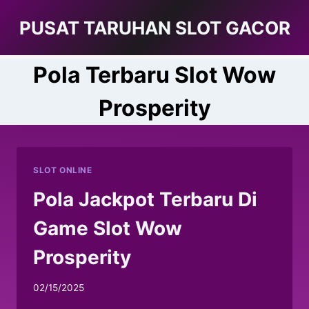
Skip
PUSAT TARUHAN SLOT GACOR
to
content
Pola Terbaru Slot Wow
Prosperity
SLOT ONLINE
Pola Jackpot Terbaru Di
Game Slot Wow
Prosperity
02/15/2025