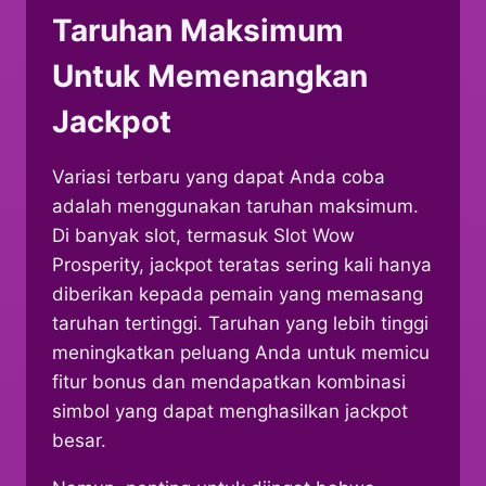
Taruhan Maksimum
Untuk Memenangkan
Jackpot
Variasi terbaru yang dapat Anda coba
adalah menggunakan taruhan maksimum.
Di banyak slot, termasuk Slot Wow
Prosperity, jackpot teratas sering kali hanya
diberikan kepada pemain yang memasang
taruhan tertinggi. Taruhan yang lebih tinggi
meningkatkan peluang Anda untuk memicu
fitur bonus dan mendapatkan kombinasi
simbol yang dapat menghasilkan jackpot
besar.