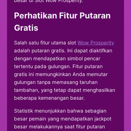
besar di Slot Wow Prosperity.
Perhatikan Fitur Putaran
Gratis
Salah satu fitur utama slot
Wow Prosperity
adalah putaran gratis. Ini dapat diaktifkan
dengan mendapatkan simbol pencar
tertentu pada gulungan. Fitur putaran
gratis ini memungkinkan Anda memutar
gulungan tanpa memasang taruhan
tambahan, yang tetap dapat menghasilkan
beberapa kemenangan besar.
Statistik menunjukkan bahwa sebagian
besar pemain yang mendapatkan jackpot
besar melakukannya saat fitur putaran