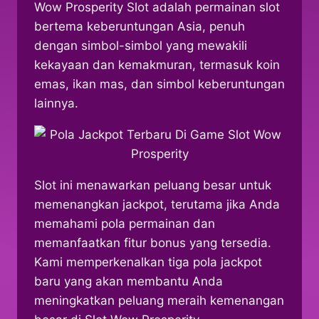
Wow Prosperity Slot adalah permainan slot
bertema keberuntungan Asia, penuh
dengan simbol-simbol yang mewakili
kekayaan dan kemakmuran, termasuk koin
emas, ikan mas, dan simbol keberuntungan
lainnya.
Slot ini menawarkan peluang besar untuk
memenangkan jackpot, terutama jika Anda
memahami pola permainan dan
memanfaatkan fitur bonus yang tersedia.
Kami memperkenalkan tiga pola jackpot
baru yang akan membantu Anda
meningkatkan peluang meraih kemenangan