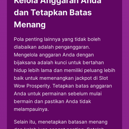
Kelola Anggaran Anda
dan Tetapkan Batas
Menang
Pola penting lainnya yang tidak boleh
diabaikan adalah penganggaran.
Mengelola anggaran Anda dengan
bijaksana adalah kunci untuk bertahan
hidup lebih lama dan memiliki peluang lebih
baik untuk memenangkan jackpot di Slot
Wow Prosperity. Tetapkan batas anggaran
Anda untuk permainan sebelum mulai
bermain dan pastikan Anda tidak
melampauinya.
Selain itu, menetapkan batasan menang