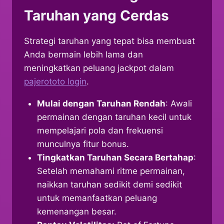
Taruhan yang Cerdas
Strategi taruhan yang tepat bisa membuat
Anda bermain lebih lama dan
meningkatkan peluang jackpot dalam
pajerototo login
.
Mulai dengan Taruhan Rendah
: Awali
permainan dengan taruhan kecil untuk
mempelajari pola dan frekuensi
munculnya fitur bonus.
Tingkatkan Taruhan Secara Bertahap
:
Setelah memahami ritme permainan,
naikkan taruhan sedikit demi sedikit
untuk memanfaatkan peluang
kemenangan besar.