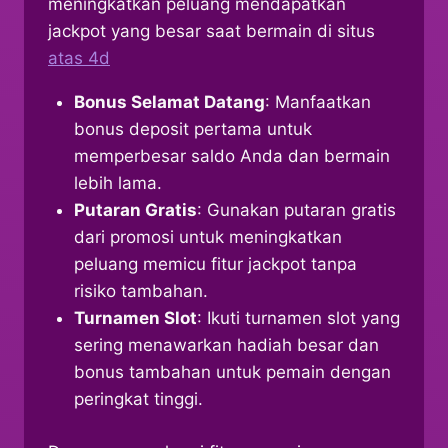
meningkatkan peluang mendapatkan
jackpot yang besar saat bermain di situs
atas 4d
Bonus Selamat Datang
: Manfaatkan
bonus deposit pertama untuk
memperbesar saldo Anda dan bermain
lebih lama.
Putaran Gratis
: Gunakan putaran gratis
dari promosi untuk meningkatkan
peluang memicu fitur jackpot tanpa
risiko tambahan.
Turnamen Slot
: Ikuti turnamen slot yang
sering menawarkan hadiah besar dan
bonus tambahan untuk pemain dengan
peringkat tinggi.