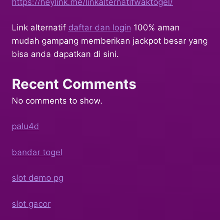
https://heylink.me/linkalternatifwaktogel/
Link alternatif
daftar dan login
100% aman
mudah gampang memberikan jackpot besar yang
bisa anda dapatkan di sini.
Recent Comments
No comments to show.
palu4d
bandar togel
slot demo pg
slot gacor