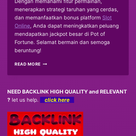
Dengan memahami fitur permainan,
menerapkan strategi taruhan yang cerdas,
dan memanfaatkan bonus platform
Slot
Online
, Anda dapat meningkatkan peluang
mendapatkan jackpot besar di Pot of
Fortune. Selamat bermain dan semoga
beruntung!
CARA
READ MORE
JITU
MENDAPATKAN
JACKPOT
SLOT
NEED BACKLINK HIGH QUALITY and RELEVANT
POT
?
let us help.
click here
OF
FORTUNE