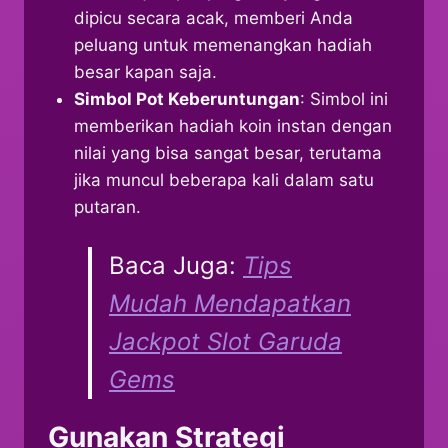
dipicu secara acak, memberi Anda
peluang untuk memenangkan hadiah
besar kapan saja.
Simbol Pot Keberuntungan
: Simbol ini
memberikan hadiah koin instan dengan
nilai yang bisa sangat besar, terutama
jika muncul beberapa kali dalam satu
putaran.
Baca Juga:
Tips
Mudah Mendapatkan
Jackpot Slot Garuda
Gems
Gunakan Strategi