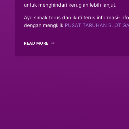
untuk menghindari kerugian lebih lanjut.
Ayo simak terus dan ikuti terus informasi-inf
dengan mengklik
PUSAT TARUHAN SLOT G
RAHASIA
READ MORE
SUKSES
BERMAIN
SLOT
HEROES