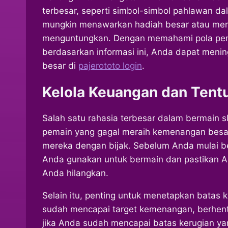
terbesar, seperti simbol-simbol pahlawan da
mungkin menawarkan hadiah besar atau mem
menguntungkan. Dengan memahami pola pemb
berdasarkan informasi ini, Anda dapat men
besar di
pajerototo login
.
Kelola Keuangan dan Tent
Salah satu rahasia terbesar dalam bermain 
pemain yang gagal meraih kemenangan besar
mereka dengan bijak. Sebelum Anda mulai be
Anda gunakan untuk bermain dan pastikan An
Anda hilangkan.
Selain itu, penting untuk menetapkan batas 
sudah mencapai target kemenangan, berhenti
jika Anda sudah mencapai batas kerugian ya