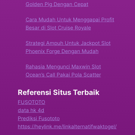
Golden Pig Dengan Cepat
Cara Mudah Untuk Menggapai Profit
Besar di Slot Cruise Royale
Strategi Ampuh Untuk Jackpot Slot
Phoenix Forge Dengan Mudah
Rahasia Mengunci Maxwin Slot
Ocean’s Call Pakai Pola Scatter
Referensi Situs Terbaik
FUSOTOTO
data hk 4d
Prediksi Fusototo
https://heylink.me/linkalternatifwaktogel/