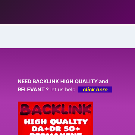
s
NEED BACKLINK HIGH QUALITY and
RELEVANT ?
let us help.
click here