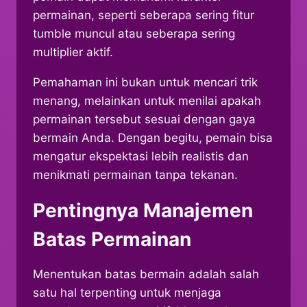
permainan, seperti seberapa sering fitur
tumble muncul atau seberapa sering
multiplier aktif.
Pemahaman ini bukan untuk mencari trik
menang, melainkan untuk menilai apakah
permainan tersebut sesuai dengan gaya
bermain Anda. Dengan begitu, pemain bisa
mengatur ekspektasi lebih realistis dan
menikmati permainan tanpa tekanan.
Pentingnya Manajemen
Batas Permainan
Menentukan batas bermain adalah salah
satu hal terpenting untuk menjaga