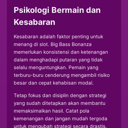
Psikologi Bermain dan
Kesabaran
Kesabaran adalah faktor penting untuk
menang di slot. Big Bass Bonanza
memerlukan konsistensi dan ketenangan
dalam menghadapi putaran yang tidak
selalu menguntungkan. Pemain yang
terburu-buru cenderung mengambil risiko
besar dan cepat kehabisan modal.
Tetap fokus dan disiplin dengan strategi
yang sudah ditetapkan akan membantu
memaksimalkan hasil. Catat pola
kemenangan dan jangan mudah tergoda
untuk mengubah strategi secara drastis.