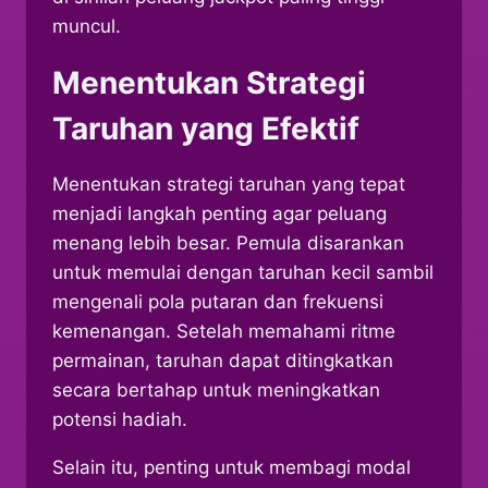
muncul.
Menentukan Strategi
Taruhan yang Efektif
Menentukan strategi taruhan yang tepat
menjadi langkah penting agar peluang
menang lebih besar. Pemula disarankan
untuk memulai dengan taruhan kecil sambil
mengenali pola putaran dan frekuensi
kemenangan. Setelah memahami ritme
permainan, taruhan dapat ditingkatkan
secara bertahap untuk meningkatkan
potensi hadiah.
Selain itu, penting untuk membagi modal