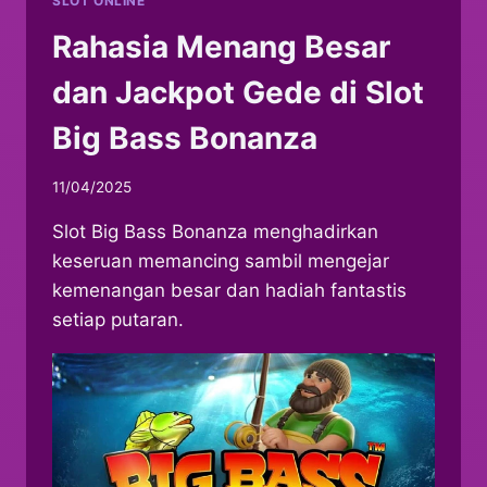
SLOT ONLINE
STARLIGHT
PRINCESS
Rahasia Menang Besar
dan Jackpot Gede di Slot
Big Bass Bonanza
11/04/2025
Slot Big Bass Bonanza menghadirkan
keseruan memancing sambil mengejar
kemenangan besar dan hadiah fantastis
setiap putaran.