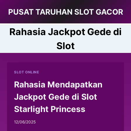
Skip
PUSAT TARUHAN SLOT GACOR
to
content
Rahasia Jackpot Gede di
Slot
SLOT ONLINE
Rahasia Mendapatkan
Jackpot Gede di Slot
Starlight Princess
12/06/2025