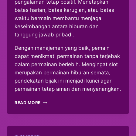
pengalaman tetap positif. Menetapkan
batas harian, batas kerugian, atau batas
waktu bermain membantu menjaga
keseimbangan antara hiburan dan
tanggung jawab pribadi.
Dengan manajemen yang baik, pemain
dapat menikmati permainan tanpa terjebak
dalam permainan berlebih. Mengingat slot
merupakan permainan hiburan semata,
pendekatan bijak ini menjadi kunci agar
permainan tetap aman dan menyenangkan.
RAHASIA
READ MORE
MENDAPATKAN
JACKPOT
GEDE
DI
SLOT