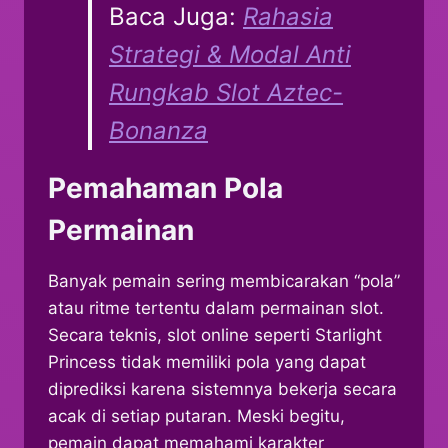
Baca Juga:
Rahasia
Strategi & Modal Anti
Rungkab Slot Aztec-
Bonanza
Pemahaman Pola
Permainan
Banyak pemain sering membicarakan “pola”
atau ritme tertentu dalam permainan slot.
Secara teknis, slot online seperti Starlight
Princess tidak memiliki pola yang dapat
diprediksi karena sistemnya bekerja secara
acak di setiap putaran. Meski begitu,
pemain dapat memahami karakter