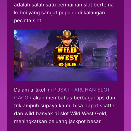
adalah salah satu permainan slot bertema
koboi yang sangat populer di kalangan
pecinta slot.
Dalam artikel ini
PUSAT TARUHAN SLOT
GACOR
akan membahas berbagai tips dan
trik ampuh supaya kamu bisa dapat scatter
dan wild banyak di slot Wild West Gold,
meningkatkan peluang jackpot besar.