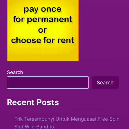
Search
Search
Recent Posts
Trik Tersembunyi Untuk Menguasai Free Spin
Slot Wild Bandito