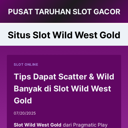
Skip
PUSAT TARUHAN SLOT GACOR
to
content
Situs Slot Wild West Gold
SLOT ONLINE
Tips Dapat Scatter & Wild
Banyak di Slot Wild West
Gold
07/20/2025
Slot Wild West Gold
dari Pragmatic Play