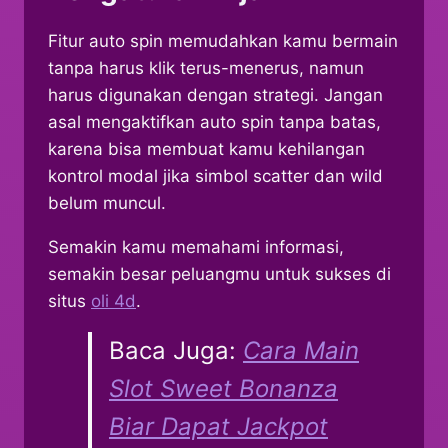
Fitur auto spin memudahkan kamu bermain
tanpa harus klik terus-menerus, namun
harus digunakan dengan strategi. Jangan
asal mengaktifkan auto spin tanpa batas,
karena bisa membuat kamu kehilangan
kontrol modal jika simbol scatter dan wild
belum muncul.
Semakin kamu memahami informasi,
semakin besar peluangmu untuk sukses di
situs
oli 4d
.
Baca Juga:
Cara Main
Slot Sweet Bonanza
Biar Dapat Jackpot