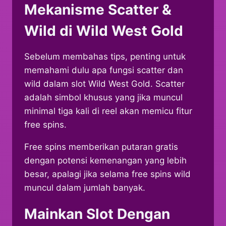
Mekanisme Scatter &
Wild di Wild West Gold
Sebelum membahas tips, penting untuk
memahami dulu apa fungsi scatter dan
wild dalam slot Wild West Gold. Scatter
adalah simbol khusus yang jika muncul
minimal tiga kali di reel akan memicu fitur
free spins.
Free spins memberikan putaran gratis
dengan potensi kemenangan yang lebih
besar, apalagi jika selama free spins wild
muncul dalam jumlah banyak.
Mainkan Slot Dengan