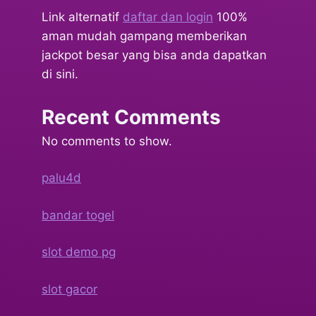
Link alternatif
daftar dan login
100%
aman mudah gampang memberikan
jackpot besar yang bisa anda dapatkan
di sini.
Recent Comments
No comments to show.
palu4d
bandar togel
slot demo pg
slot gacor