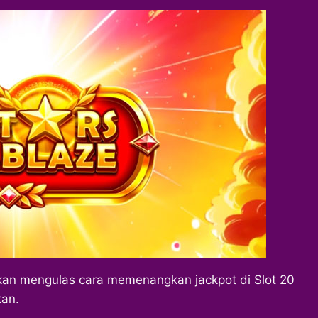
an mengulas cara memenangkan jackpot di Slot 20
an.