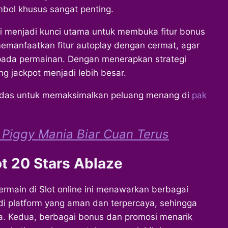
bol khusus sangat penting.
ali menjadi kunci utama untuk membuka fitur bonus
memanfaatkan fitur autoplay dengan cermat, agar
s pada permainan. Dengan menerapkan strategi
g jackpot menjadi lebih besar.
 cerdas untuk memaksimalkan peluang menang di
pak
 Piggy Mania Biar Cuan Terus
t 20 Stars Ablaze
rmain di Slot online ini menawarkan berbagai
 di platform yang aman dan terpercaya, sehingga
. Kedua, berbagai bonus dan promosi menarik