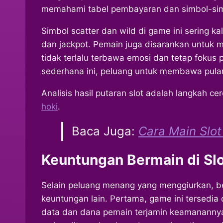
memahami tabel pembayaran dan simbol-sim
Simbol scatter dan wild di game ini sering k
dan jackpot. Pemain juga disarankan untuk 
tidak terlalu terbawa emosi dan tetap foku
sederhana ini, peluang untuk membawa pulan
Analisis hasil putaran slot adalah langkah
hoki
.
Baca Juga:
Cara Main Slot
Keuntungan Bermain di Slo
Selain peluang menang yang menggiurkan, be
keuntungan lain. Pertama, game ini tersedia
data dan dana pemain terjamin keamanannya