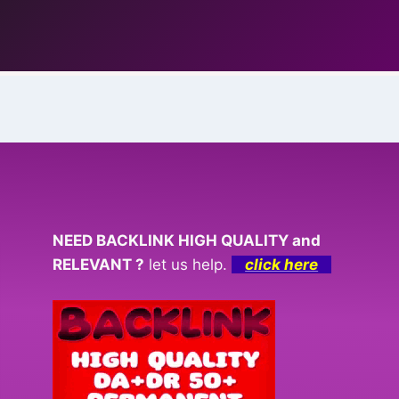
NEED BACKLINK HIGH QUALITY and
RELEVANT ?
let us help.
click here