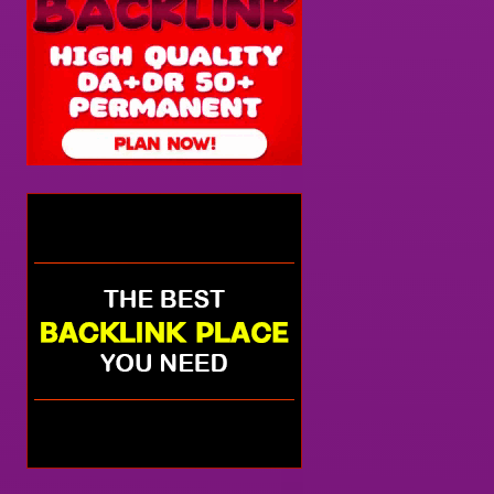
BLITZ