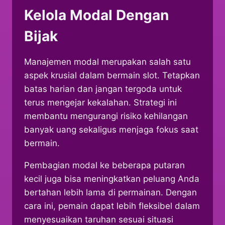
Kelola Modal Dengan
Bijak
Manajemen modal merupakan salah satu
aspek krusial dalam bermain slot. Tetapkan
batas harian dan jangan tergoda untuk
terus mengejar kekalahan. Strategi ini
membantu mengurangi risiko kehilangan
banyak uang sekaligus menjaga fokus saat
bermain.
Pembagian modal ke beberapa putaran
kecil juga bisa meningkatkan peluang Anda
bertahan lebih lama di permainan. Dengan
cara ini, pemain dapat lebih fleksibel dalam
menyesuaikan taruhan sesuai situasi