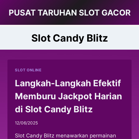
Skip
PUSAT TARUHAN SLOT GACOR
to
content
Slot Candy Blitz
SLOT ONLINE
Langkah-Langkah Efektif
Memburu Jackpot Harian
di Slot Candy Blitz
12/06/2025
Slot Candy Blitz menawarkan permainan