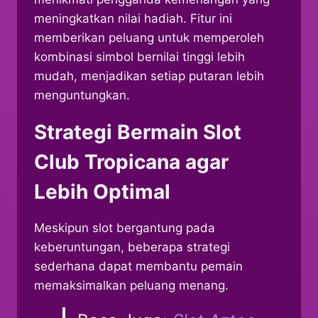
meningkatkan nilai hadiah. Fitur ini
memberikan peluang untuk memperoleh
kombinasi simbol bernilai tinggi lebih
mudah, menjadikan setiap putaran lebih
menguntungkan.
Strategi Bermain Slot
Club Tropicana agar
Lebih Optimal
Meskipun slot bergantung pada
keberuntungan, beberapa strategi
sederhana dapat membantu pemain
memaksimalkan peluang menang.