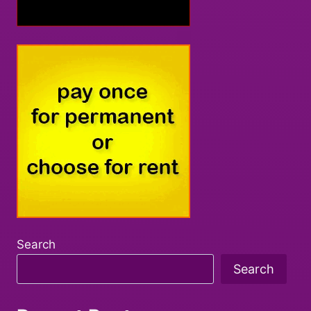
Search
Search