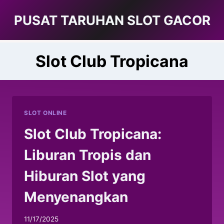
Skip
PUSAT TARUHAN SLOT GACOR
to
content
Slot Club Tropicana
SLOT ONLINE
Slot Club Tropicana:
Liburan Tropis dan
Hiburan Slot yang
Menyenangkan
11/17/2025