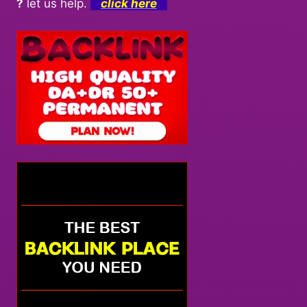
?
let us help.
click here
HIBURAN
SLOT
YANG
MENYENANGKAN