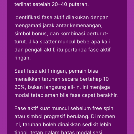
terlihat setelah 20–40 putaran.
Identifikasi fase aktif dilakukan dengan
mengamati jarak antar kemenangan,
simbol bonus, dan kombinasi berturut-
turut. Jika scatter muncul beberapa kali
dan pengali aktif, itu pertanda fase aktif
ringan.
Saat fase aktif ringan, pemain bisa
menaikkan taruhan secara bertahap 10–
20%, bukan langsung all-in. Ini menjaga
modal tetap aman bila fase cepat berakhir.
Fase aktif kuat muncul sebelum free spin
atau simbol progresif berulang. Di momen
ini, taruhan boleh dinaikkan sedikit lebih
tinggi, tetap dalam batas modal sesi.