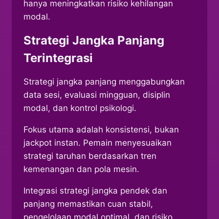
hanya meningkatkan risiko kehilangan
modal.
Strategi Jangka Panjang
Terintegrasi
Strategi jangka panjang menggabungkan
data sesi, evaluasi mingguan, disiplin
modal, dan kontrol psikologi.
Fokus utama adalah konsistensi, bukan
jackpot instan. Pemain menyesuaikan
strategi taruhan berdasarkan tren
kemenangan dan pola mesin.
Integrasi strategi jangka pendek dan
panjang memastikan cuan stabil,
pengelolaan modal optimal, dan risiko