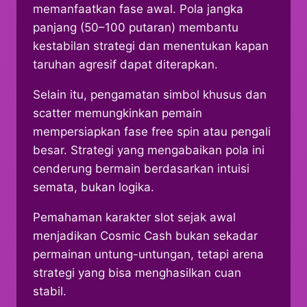
memanfaatkan fase awal. Pola jangka
panjang (50–100 putaran) membantu
kestabilan strategi dan menentukan kapan
taruhan agresif dapat diterapkan.
Selain itu, pengamatan simbol khusus dan
scatter memungkinkan pemain
mempersiapkan fase free spin atau pengali
besar. Strategi yang mengabaikan pola ini
cenderung bermain berdasarkan intuisi
semata, bukan logika.
Pemahaman karakter slot sejak awal
menjadikan Cosmic Cash bukan sekadar
permainan untung-untungan, tetapi arena
strategi yang bisa menghasilkan cuan
stabil.