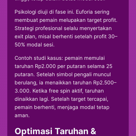
Psikologi diuji di fase ini. Euforia sering
membuat pemain melupakan target profit.
Strategi profesional selalu menyertakan
exit plan, misal berhenti setelah profit 30–
50% modal sesi.
Contoh studi kasus: pemain memulai
taruhan Rp2.000 per putaran selama 25
putaran. Setelah simbol pengali muncul
berulang, ia menaikkan taruhan Rp2.500–
3.000. Ketika free spin aktif, taruhan
dinaikkan lagi. Setelah target tercapai,
pemain berhenti, menjaga modal tetap
aman.
Optimasi Taruhan &