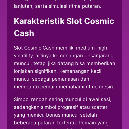
lanjutan, serta simulasi ritme putaran.
Karakteristik Slot Cosmic
Cash
Slot Cosmic Cash memiliki medium–high
volatility, artinya kemenangan besar jarang
muncul, tetapi jika datang bisa memberikan
lonjakan signifikan. Kemenangan kecil
muncul sebagai pemanasan dan
membantu pemain memahami ritme mesin.
Simbol rendah sering muncul di awal sesi,
sedangkan simbol progresif atau scatter
yang memicu bonus muncul setelah
beberapa putaran tertentu. Pemain yang