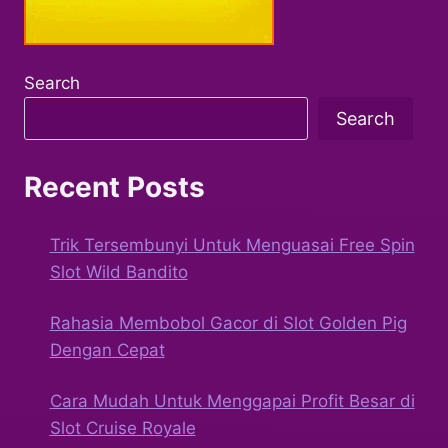
Search
Search
Recent Posts
Trik Tersembunyi Untuk Menguasai Free Spin
Slot Wild Bandito
Rahasia Membobol Gacor di Slot Golden Pig
Dengan Cepat
Cara Mudah Untuk Menggapai Profit Besar di
Slot Cruise Royale