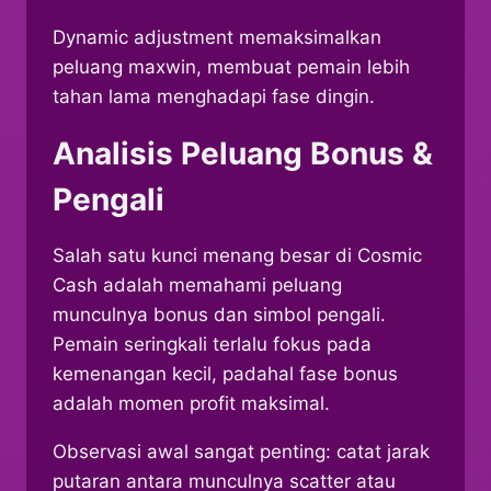
Dynamic adjustment memaksimalkan
peluang maxwin, membuat pemain lebih
tahan lama menghadapi fase dingin.
Analisis Peluang Bonus &
Pengali
Salah satu kunci menang besar di Cosmic
Cash adalah memahami peluang
munculnya bonus dan simbol pengali.
Pemain seringkali terlalu fokus pada
kemenangan kecil, padahal fase bonus
adalah momen profit maksimal.
Observasi awal sangat penting: catat jarak
putaran antara munculnya scatter atau