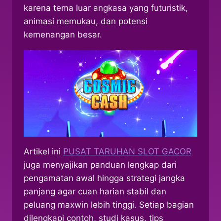
karena tema luar angkasa yang futuristik,
animasi memukau, dan potensi
kemenangan besar.
Artikel ini
PUSAT TARUHAN SLOT GACOR
juga menyajikan panduan lengkap dari
pengamatan awal hingga strategi jangka
panjang agar cuan harian stabil dan
peluang maxwin lebih tinggi. Setiap bagian
dilengkapi contoh, studi kasus, tips