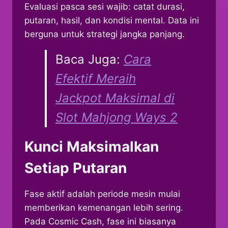
Evaluasi pasca sesi wajib: catat durasi,
putaran, hasil, dan kondisi mental. Data ini
berguna untuk strategi jangka panjang.
Baca Juga:
Cara
Efektif Meraih
Jackpot Maksimal di
Slot Mahjong Ways 2
Kunci Maksimalkan
Setiap Putaran
Fase aktif adalah periode mesin mulai
memberikan kemenangan lebih sering.
Pada Cosmic Cash, fase ini biasanya