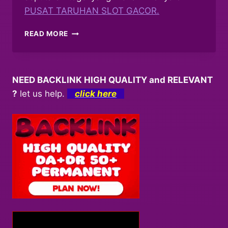
PUSAT TARUHAN SLOT GACOR.
STRATEGI
READ MORE
AMPUH
BERMAIN
SLOT
COSMIC
NEED BACKLINK HIGH QUALITY and RELEVANT
CASH
?
let us help.
click here
AGAR
MENANG
BESAR