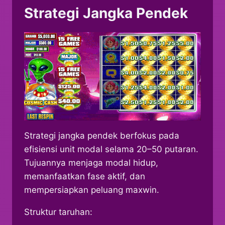
Strategi Jangka Pendek
Strategi jangka pendek berfokus pada
efisiensi unit modal selama 20–50 putaran.
Tujuannya menjaga modal hidup,
memanfaatkan fase aktif, dan
mempersiapkan peluang maxwin.
Struktur taruhan: