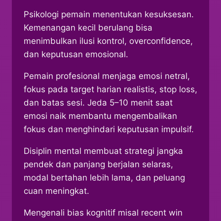
Psikologi pemain menentukan kesuksesan.
Kemenangan kecil berulang bisa
menimbulkan ilusi kontrol, overconfidence,
dan keputusan emosional.
Pemain profesional menjaga emosi netral,
fokus pada target harian realistis, stop loss,
dan batas sesi. Jeda 5–10 menit saat
emosi naik membantu mengembalikan
fokus dan menghindari keputusan impulsif.
Disiplin mental membuat strategi jangka
pendek dan panjang berjalan selaras,
modal bertahan lebih lama, dan peluang
cuan meningkat.
Mengenali bias kognitif misal recent win