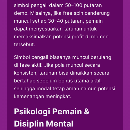
simbol pengali dalam 50–100 putaran
demo. Misalnya, jika free spin cenderung
muncul setiap 30–40 putaran, pemain
dapat menyesuaikan taruhan untuk
memaksimalkan potensi profit di momen
tersebut.
Simbol pengali biasanya muncul berulang
di fase aktif. Jika pola muncul secara
konsisten, taruhan bisa dinaikkan secara
bertahap sebelum bonus utama aktif,
sehingga modal tetap aman namun potensi
kemenangan meningkat.
Psikologi Pemain &
Disiplin Mental