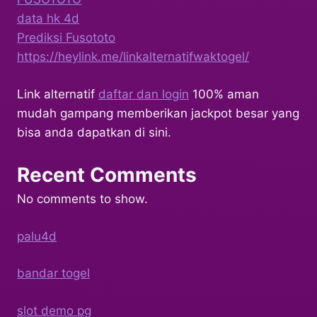
data hk 4d
Prediksi Fusototo
https://heylink.me/linkalternatifwaktogel/
Link alternatif
daftar dan login
100% aman
mudah gampang memberikan jackpot besar yang
bisa anda dapatkan di sini.
Recent Comments
No comments to show.
palu4d
bandar togel
slot demo pg