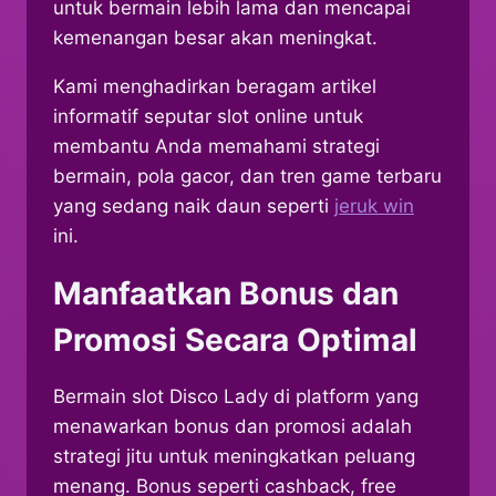
untuk bermain lebih lama dan mencapai
kemenangan besar akan meningkat.
Kami menghadirkan beragam artikel
informatif seputar slot online untuk
membantu Anda memahami strategi
bermain, pola gacor, dan tren game terbaru
yang sedang naik daun seperti
jeruk win
ini.
Manfaatkan Bonus dan
Promosi Secara Optimal
Bermain slot Disco Lady di platform yang
menawarkan bonus dan promosi adalah
strategi jitu untuk meningkatkan peluang
menang. Bonus seperti cashback, free