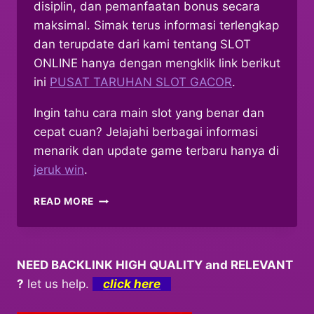
disiplin, dan pemanfaatan bonus secara
maksimal. Simak terus informasi terlengkap
dan terupdate dari kami tentang SLOT
ONLINE hanya dengan mengklik link berikut
ini
PUSAT TARUHAN SLOT GACOR
.
Ingin tahu cara main slot yang benar dan
cepat cuan? Jelajahi berbagai informasi
menarik dan update game terbaru hanya di
jeruk win
.
CARA
READ MORE
SUKSES
PEMAIN
PROFESIONAL
BERMAIN
NEED BACKLINK HIGH QUALITY and RELEVANT
SLOT
?
let us help.
click here
DISCO
LADY