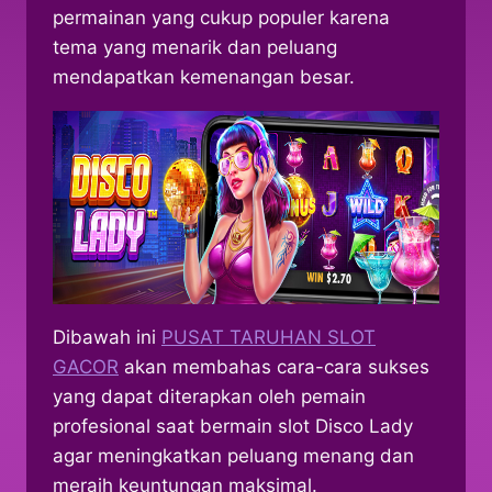
permainan yang cukup populer karena
tema yang menarik dan peluang
mendapatkan kemenangan besar.
Dibawah ini
PUSAT TARUHAN SLOT
GACOR
akan membahas cara-cara sukses
yang dapat diterapkan oleh pemain
profesional saat bermain slot Disco Lady
agar meningkatkan peluang menang dan
meraih keuntungan maksimal.