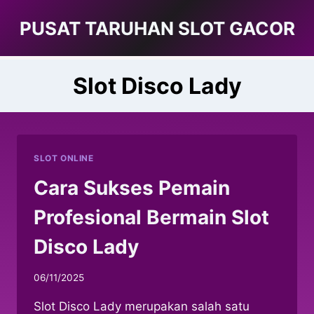
Skip
PUSAT TARUHAN SLOT GACOR
to
content
Slot Disco Lady
SLOT ONLINE
Cara Sukses Pemain
Profesional Bermain Slot
Disco Lady
06/11/2025
Slot Disco Lady merupakan salah satu