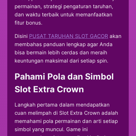
permainan, strategi pengaturan taruhan,
dan waktu terbaik untuk memanfaatkan
fitur bonus.
Disini
PUSAT TARUHAN SLOT GACOR
akan
membahas panduan lengkap agar Anda
bisa bermain lebih cerdas dan meraih
keuntungan maksimal dari setiap spin.
Pahami Pola dan Simbol
Slot Extra Crown
Langkah pertama dalam mendapatkan
cuan melimpah di Slot Extra Crown adalah
memahami pola permainan dan arti setiap
simbol yang muncul. Game ini