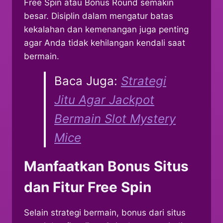
Free Spin atau Bonus Round semakin
besar. Disiplin dalam mengatur batas
kekalahan dan kemenangan juga penting
agar Anda tidak kehilangan kendali saat
bermain.
Baca Juga:
Strategi
Jitu Agar Jackpot
Bermain Slot Mystery
Mice
Manfaatkan Bonus Situs
dan Fitur Free Spin
Selain strategi bermain, bonus dari situs