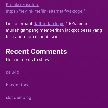
Prediksi Fusototo
https://heylink.me/linkalternatifwaktogel/
Link alternatif
daftar dan login
100% aman
mudah gampang memberikan jackpot besar yang
bisa anda dapatkan di sini.
Recent Comments
No comments to show.
palu4d
bandar togel
slot demo pg