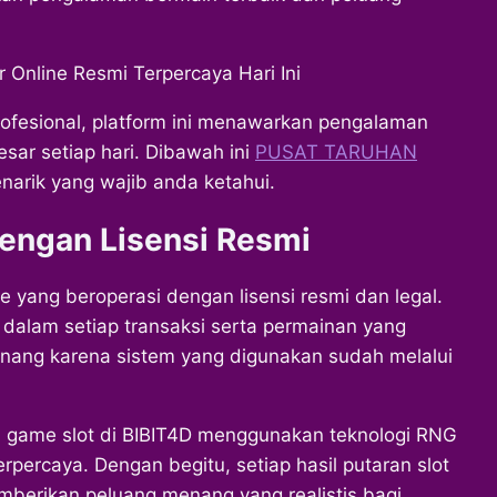
ofesional, platform ini menawarkan pengalaman
sar setiap hari. Dibawah ini
PUSAT TARUHAN
arik yang wajib anda ketahui.
Dengan Lisensi Resmi
ne yang beroperasi dengan lisensi resmi dan legal.
 dalam setiap transaksi serta permainan yang
nang karena sistem yang digunakan sudah melalui
 game slot di BIBIT4D menggunakan teknologi RNG
percaya. Dengan begitu, setiap hasil putaran slot
berikan peluang menang yang realistis bagi