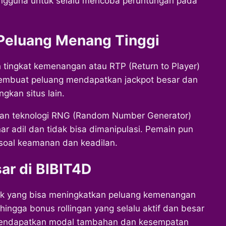
ngguna untuk selalu mencoba peruntungan pada
 Peluang Menang Tinggi
 tingkat kemenangan atau RTP (Return to Player)
i membuat peluang mendapatkan jackpot besar dan
gkan situs lain.
 dan teknologi RNG (Random Number Generator)
ar adil dan tidak bisa dimanipulasi. Pemain pun
soal keamanan dan keadilan.
ar di BIBIT4D
k yang bisa meningkatkan peluang kemenangan
hingga bonus rollingan yang selalu aktif dan besar
 mendapatkan modal tambahan dan kesempatan