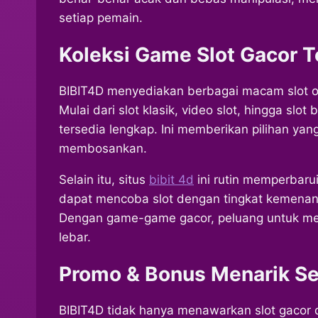
setiap pemain.
Koleksi Game Slot Gacor 
BIBIT4D menyediakan berbagai macam slot on
Mulai dari slot klasik, video slot, hingga sl
tersedia lengkap. Ini memberikan pilihan ya
membosankan.
Selain itu, situs
bibit 4d
ini rutin memperbaru
dapat mencoba slot dengan tingkat kemenanga
Dengan game-game gacor, peluang untuk me
lebar.
Promo & Bonus Menarik Se
BIBIT4D tidak hanya menawarkan slot gacor 