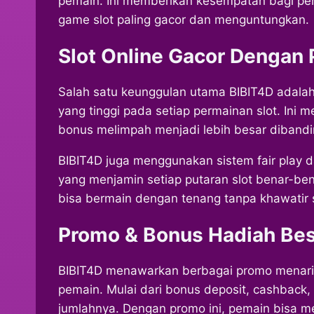
pemain. Ini memberikan kesempatan bagi pe
game slot paling gacor dan menguntungkan.
Slot Online Gacor Dengan
Salah satu keunggulan utama BIBIT4D adalah
yang tinggi pada setiap permainan slot. In
bonus melimpah menjadi lebih besar dibandin
BIBIT4D juga menggunakan sistem fair play
yang menjamin setiap putaran slot benar-ben
bisa bermain dengan tenang tanpa khawatir 
Promo & Bonus Hadiah Bes
BIBIT4D menawarkan berbagai promo menari
pemain. Mulai dari bonus deposit, cashback, 
jumlahnya. Dengan promo ini, pemain bisa