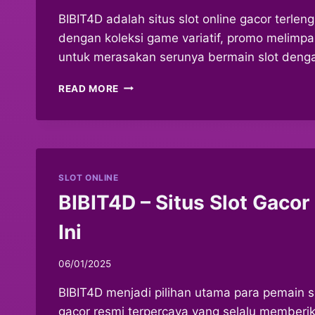
BIBIT4D adalah situs slot online gacor ter
dengan koleksi game variatif, promo melimpa
untuk merasakan serunya bermain slot denga
BIBIT4D
READ MORE
–
SITUS
SLOT
ONLINE
GACOR
TERLENGKAP
SLOT ONLINE
DAPAT
BIBIT4D – Situs Slot Gacor
HADIAH
BESAR
Ini
06/01/2025
BIBIT4D menjadi pilihan utama para pemain sl
gacor resmi terpercaya yang selalu memberi