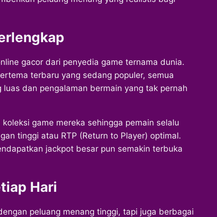
Terlengkap
line gacor dari penyedia game ternama dunia.
ot bertema terbaru yang sedang populer, semua
ng luas dan pengalaman bermain yang tak pernah
i koleksi game mereka sehingga pemain selalu
n tinggi atau RTP (Return to Player) optimal.
ndapatkan jackpot besar pun semakin terbuka
tiap Hari
dengan peluang menang tinggi, tapi juga berbagai