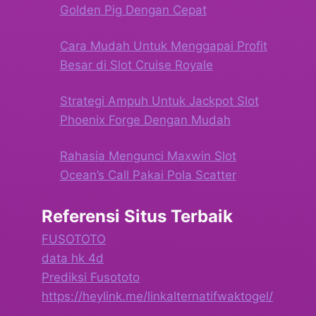
Golden Pig Dengan Cepat
Cara Mudah Untuk Menggapai Profit
Besar di Slot Cruise Royale
Strategi Ampuh Untuk Jackpot Slot
Phoenix Forge Dengan Mudah
Rahasia Mengunci Maxwin Slot
Ocean’s Call Pakai Pola Scatter
Referensi Situs Terbaik
FUSOTOTO
data hk 4d
Prediksi Fusototo
https://heylink.me/linkalternatifwaktogel/