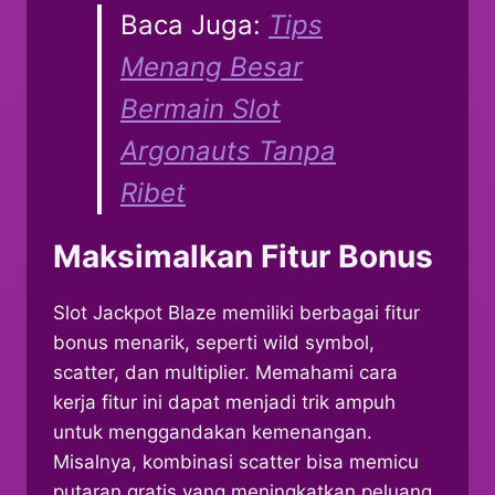
Baca Juga:
Tips
Menang Besar
Bermain Slot
Argonauts Tanpa
Ribet
Maksimalkan Fitur Bonus
Slot Jackpot Blaze memiliki berbagai fitur
bonus menarik, seperti wild symbol,
scatter, dan multiplier. Memahami cara
kerja fitur ini dapat menjadi trik ampuh
untuk menggandakan kemenangan.
Misalnya, kombinasi scatter bisa memicu
putaran gratis yang meningkatkan peluang