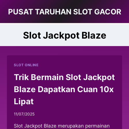
Skip
PUSAT TARUHAN SLOT GACOR
to
content
Slot Jackpot Blaze
SLOT ONLINE
Trik Bermain Slot Jackpot
Blaze Dapatkan Cuan 10x
Lipat
11/07/2025
Slot Jackpot Blaze merupakan permainan