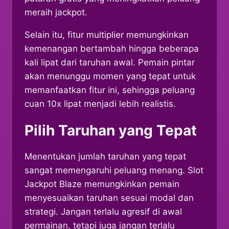
meraih jackpot.
Selain itu, fitur multiplier memungkinkan
kemenangan bertambah hingga beberapa
kali lipat dari taruhan awal. Pemain pintar
akan menunggu momen yang tepat untuk
memanfaatkan fitur ini, sehingga peluang
cuan 10x lipat menjadi lebih realistis.
Pilih Taruhan yang Tepat
Menentukan jumlah taruhan yang tepat
sangat memengaruhi peluang menang. Slot
Jackpot Blaze memungkinkan pemain
menyesuaikan taruhan sesuai modal dan
strategi. Jangan terlalu agresif di awal
permainan, tetapi juga jangan terlalu