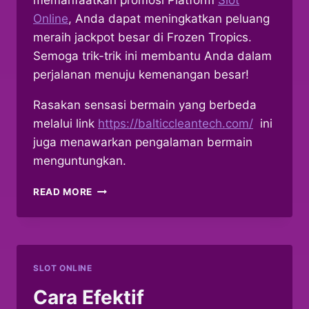
Online
, Anda dapat meningkatkan peluang
meraih jackpot besar di Frozen Tropics.
Semoga trik-trik ini membantu Anda dalam
perjalanan menuju kemenangan besar!
Rasakan sensasi bermain yang berbeda
melalui link
https://balticcleantech.com/
ini
juga menawarkan pengalaman bermain
menguntungkan.
TRIK
READ MORE
JITU
MENINGKATKAN
KEMENANGAN
JACKPOT
FROZEN
SLOT ONLINE
TROPICS
Cara Efektif