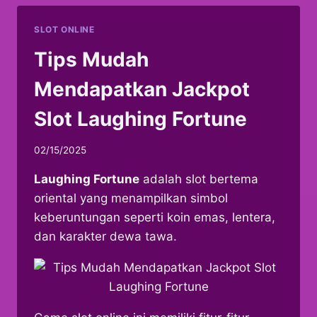
SLOT
TWILIGHT
SLOT ONLINE
PRINCESS
Tips Mudah
Mendapatkan Jackpot
Slot Laughing Fortune
02/15/2025
Laughing Fortune
adalah slot bertema
oriental yang menampilkan simbol
keberuntungan seperti koin emas, lentera,
dan karakter dewa tawa.