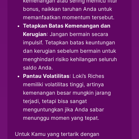
kemenangan atau sering memicu fitur
bonus, naikkan taruhan Anda untuk
memanfaatkan momentum tersebut.
Tetapkan Batas Kemenangan dan
Kerugian
: Jangan bermain secara
impulsif. Tetapkan batas keuntungan
dan kerugian sebelum bermain untuk
menghindari risiko kehilangan seluruh
saldo Anda.
Pantau Volatilitas
: Loki’s Riches
memiliki volatilitas tinggi, artinya
kemenangan besar mungkin jarang
terjadi, tetapi bisa sangat
menguntungkan jika Anda sabar
menunggu momen yang tepat.
Untuk Kamu yang tertarik dengan