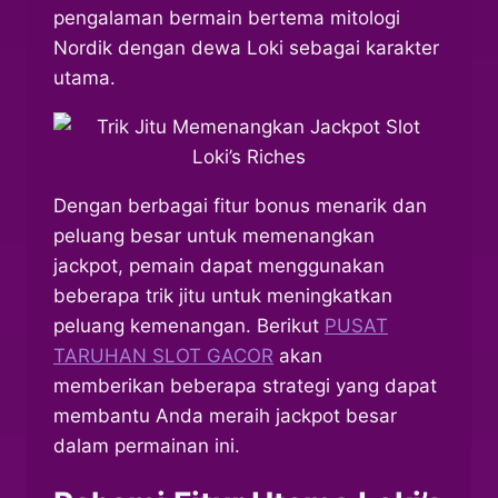
pengalaman bermain bertema mitologi
Nordik dengan dewa Loki sebagai karakter
utama.
Dengan berbagai fitur bonus menarik dan
peluang besar untuk memenangkan
jackpot, pemain dapat menggunakan
beberapa trik jitu untuk meningkatkan
peluang kemenangan. Berikut
PUSAT
TARUHAN SLOT GACOR
akan
memberikan beberapa strategi yang dapat
membantu Anda meraih jackpot besar
dalam permainan ini.