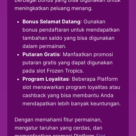
berbagai bonus yang bisa digunakan untuk
meningkatkan peluang menang.
Bonus Selamat Datang
: Gunakan
bonus pendaftaran untuk mendapatkan
tambahan saldo yang bisa digunakan
dalam permainan.
Putaran Gratis
: Manfaatkan promosi
putaran gratis yang dapat digunakan
pada slot Frozen Tropics.
Program Loyalitas
: Beberapa Platform
slot menawarkan program loyalitas atau
cashback yang bisa membantu Anda
mendapatkan lebih banyak keuntungan.
Dengan memahami fitur permainan,
mengatur taruhan yang cerdas, dan
memanfaatkan promosi Platform
Slot