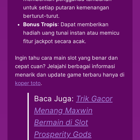
untuk setiap putaran kemenangan
berturut-turut.
Bonus Tropis
: Dapat memberikan
hadiah uang tunai instan atau memicu
fitur jackpot secara acak.
Ingin tahu cara main slot yang benar dan
cepat cuan? Jelajahi berbagai informasi
menarik dan update game terbaru hanya di
koper toto
.
Baca Juga:
Trik Gacor
Menang Maxwin
Bermain di Slot
Prosperity Gods