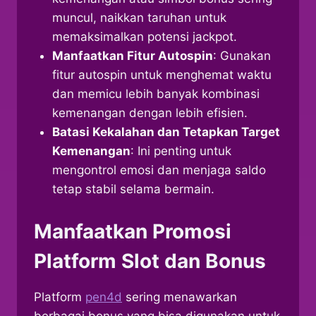
muncul, naikkan taruhan untuk
memaksimalkan potensi jackpot.
Manfaatkan Fitur Autospin
: Gunakan
fitur autospin untuk menghemat waktu
dan memicu lebih banyak kombinasi
kemenangan dengan lebih efisien.
Batasi Kekalahan dan Tetapkan Target
Kemenangan
: Ini penting untuk
mengontrol emosi dan menjaga saldo
tetap stabil selama bermain.
Manfaatkan Promosi
Platform Slot dan Bonus
Platform
pen4d
sering menawarkan