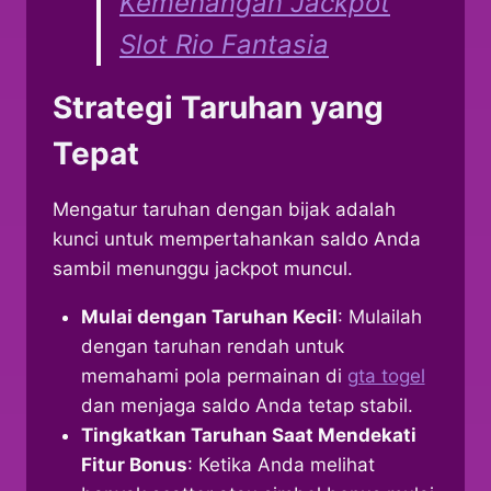
Kemenangan Jackpot
Slot Rio Fantasia
Strategi Taruhan yang
Tepat
Mengatur taruhan dengan bijak adalah
kunci untuk mempertahankan saldo Anda
sambil menunggu jackpot muncul.
Mulai dengan Taruhan Kecil
: Mulailah
dengan taruhan rendah untuk
memahami pola permainan di
gta togel
dan menjaga saldo Anda tetap stabil.
Tingkatkan Taruhan Saat Mendekati
Fitur Bonus
: Ketika Anda melihat