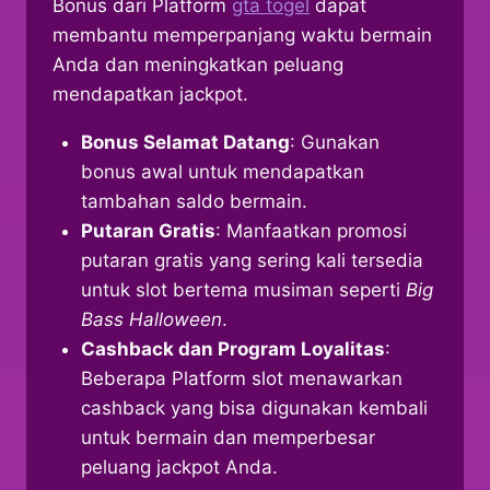
Bonus dari Platform
gta togel
dapat
membantu memperpanjang waktu bermain
Anda dan meningkatkan peluang
mendapatkan jackpot.
Bonus Selamat Datang
: Gunakan
bonus awal untuk mendapatkan
tambahan saldo bermain.
Putaran Gratis
: Manfaatkan promosi
putaran gratis yang sering kali tersedia
untuk slot bertema musiman seperti
Big
Bass Halloween
.
Cashback dan Program Loyalitas
:
Beberapa Platform slot menawarkan
cashback yang bisa digunakan kembali
untuk bermain dan memperbesar
peluang jackpot Anda.