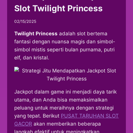
Slot Twilight Princess
02/15/2025
Twilight Princess
adalah slot bertema
fantasi dengan nuansa magis dan simbol-
simbol mistis seperti bulan purnama, putri
elf, dan kristal.
Jackpot dalam game ini menjadi daya tarik
utama, dan Anda bisa memaksimalkan
peluang untuk meraihnya dengan strategi
yang tepat. Berikut
PUSAT TARUHAN SLOT
GACOR
akan memberikan beberapa
langkah efektif untuk meningkatkan