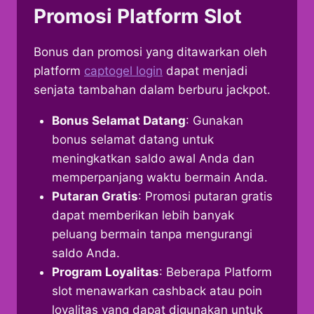
Promosi Platform Slot
Bonus dan promosi yang ditawarkan oleh
platform
captogel login
dapat menjadi
senjata tambahan dalam berburu jackpot.
Bonus Selamat Datang
: Gunakan
bonus selamat datang untuk
meningkatkan saldo awal Anda dan
memperpanjang waktu bermain Anda.
Putaran Gratis
: Promosi putaran gratis
dapat memberikan lebih banyak
peluang bermain tanpa mengurangi
saldo Anda.
Program Loyalitas
: Beberapa Platform
slot menawarkan cashback atau poin
loyalitas yang dapat digunakan untuk