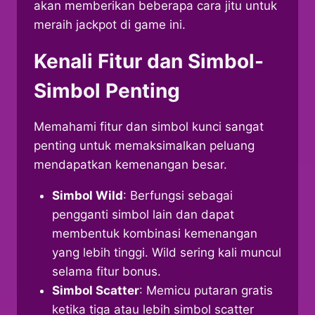
akan memberikan beberapa cara jitu untuk
meraih jackpot di game ini.
Kenali Fitur dan Simbol-
Simbol Penting
Memahami fitur dan simbol kunci sangat
penting untuk memaksimalkan peluang
mendapatkan kemenangan besar.
Simbol Wild
: Berfungsi sebagai
pengganti simbol lain dan dapat
membentuk kombinasi kemenangan
yang lebih tinggi. Wild sering kali muncul
selama fitur bonus.
Simbol Scatter
: Memicu putaran gratis
ketika tiga atau lebih simbol scatter