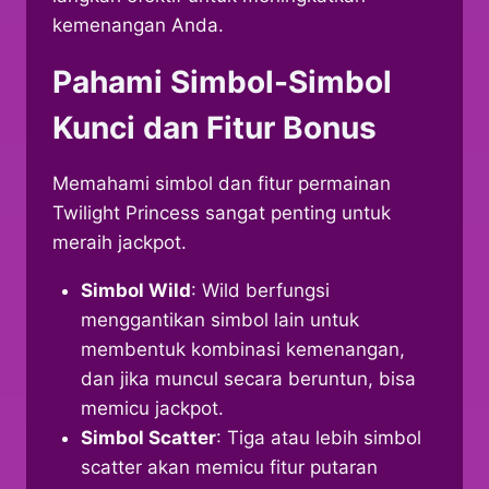
kemenangan Anda.
Pahami Simbol-Simbol
Kunci dan Fitur Bonus
Memahami simbol dan fitur permainan
Twilight Princess sangat penting untuk
meraih jackpot.
Simbol Wild
: Wild berfungsi
menggantikan simbol lain untuk
membentuk kombinasi kemenangan,
dan jika muncul secara beruntun, bisa
memicu jackpot.
Simbol Scatter
: Tiga atau lebih simbol
scatter akan memicu fitur putaran