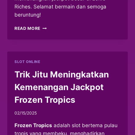
Riches. Selamat bermain dan semoga
beruntung!
TRIK
READ MORE
JITU
MEMENANGKAN
JACKPOT
SLOT
LOKI’S
SLOT ONLINE
RICHES
Trik Jitu Meningkatkan
Kemenangan Jackpot
Frozen Tropics
02/15/2025
Frozen Tropics
adalah slot bertema pulau
tropis yang membeku, menghadirkan