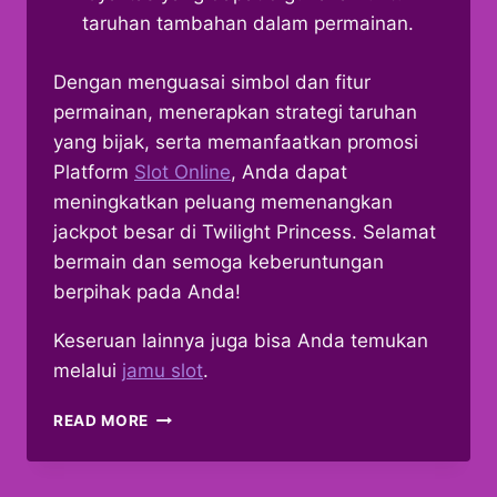
taruhan tambahan dalam permainan.
Dengan menguasai simbol dan fitur
permainan, menerapkan strategi taruhan
yang bijak, serta memanfaatkan promosi
Platform
Slot Online
, Anda dapat
meningkatkan peluang memenangkan
jackpot besar di Twilight Princess. Selamat
bermain dan semoga keberuntungan
berpihak pada Anda!
Keseruan lainnya juga bisa Anda temukan
melalui
jamu slot
.
STRATEGI
READ MORE
JITU
MENDAPATKAN
JACKPOT