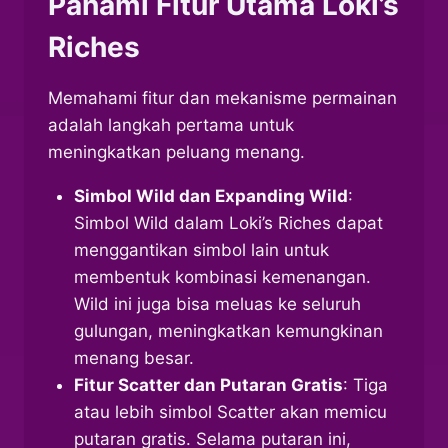
Pahami Fitur Utama Loki’s
Riches
Memahami fitur dan mekanisme permainan
adalah langkah pertama untuk
meningkatkan peluang menang.
Simbol Wild dan Expanding Wild
:
Simbol Wild dalam Loki’s Riches dapat
menggantikan simbol lain untuk
membentuk kombinasi kemenangan.
Wild ini juga bisa meluas ke seluruh
gulungan, meningkatkan kemungkinan
menang besar.
Fitur Scatter dan Putaran Gratis
: Tiga
atau lebih simbol Scatter akan memicu
putaran gratis. Selama putaran ini,